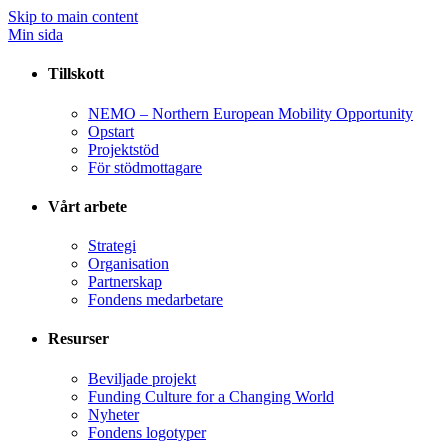
Skip to main content
Min sida
Tillskott
NEMO – Northern European Mobility Opportunity
Opstart
Projektstöd
För stödmottagare
Vårt arbete
Strategi
Organisation
Partnerskap
Fondens medarbetare
Resurser
Beviljade projekt
Funding Culture for a Changing World
Nyheter
Fondens logotyper