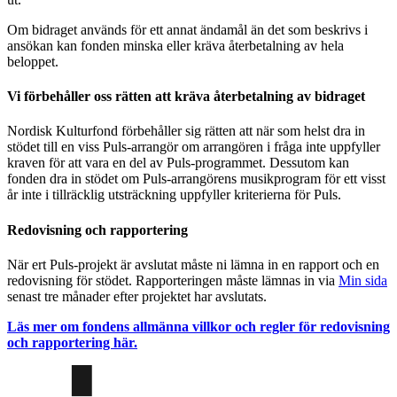
Om bidraget används för ett annat ändamål än det som beskrivs i
ansökan kan fonden minska eller kräva återbetalning av hela
beloppet.
Vi förbehåller oss rätten att kräva återbetalning av bidraget
Nordisk Kulturfond förbehåller sig rätten att när som helst dra in
stödet till en viss Puls-arrangör om arrangören i fråga inte uppfyller
kraven för att vara en del av Puls-programmet. Dessutom kan
fonden dra in stödet om Puls-arrangörens musikprogram för ett visst
år inte i tillräcklig utsträckning uppfyller kriterierna för Puls.
Redovisning och rapportering
När ert Puls-projekt är avslutat måste ni lämna in en rapport och en
redovisning för stödet. Rapporteringen måste lämnas in via
Min sida
senast tre månader efter projektet har avslutats.
Läs mer om fondens allmänna villkor och regler för redovisning
och rapportering här.