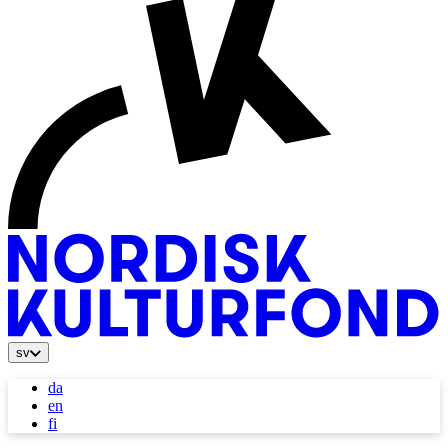
sv
da
en
fi