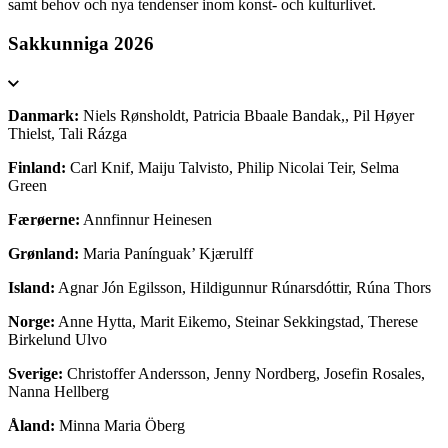
samt behov och nya tendenser inom konst- och kulturlivet.
Sakkunniga 2026
Danmark:
Niels Rønsholdt, Patricia Bbaale Bandak,, Pil Høyer
Thielst, Tali Rázga
Finland:
Carl Knif, Maiju Talvisto, Philip Nicolai Teir, Selma
Green
Færøerne:
Annfinnur Heinesen
Grønland:
Maria Panínguak’ Kjærulff
Island:
Agnar Jón Egilsson, Hildigunnur Rúnarsdóttir, Rúna Thors
Norge:
Anne Hytta, Marit Eikemo, Steinar Sekkingstad, Therese
Birkelund Ulvo
Sverige:
Christoffer Andersson, Jenny Nordberg, Josefin Rosales,
Nanna Hellberg
Åland:
Minna Maria Öberg