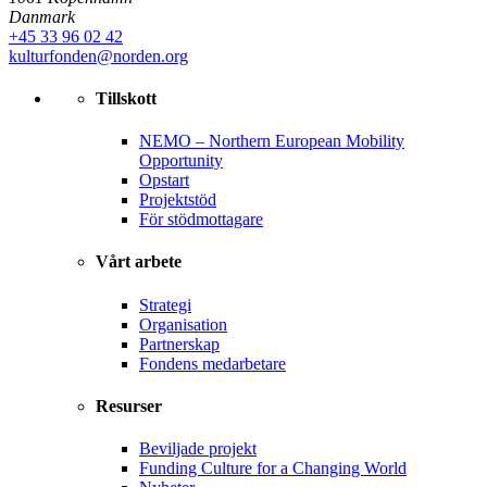
Danmark
+45 33 96 02 42
kulturfonden@norden.org
Tillskott
NEMO – Northern European Mobility
Opportunity
Opstart
Projektstöd
För stödmottagare
Vårt arbete
Strategi
Organisation
Partnerskap
Fondens medarbetare
Resurser
Beviljade projekt
Funding Culture for a Changing World