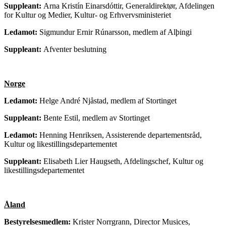
Suppleant:
Arna Kristín Einarsdóttir, Generaldirektør, Afdelingen
for Kultur og Medier, Kultur- og Erhvervsministeriet
Ledamot:
Sigmundur Ernir Rúnarsson, medlem af Alþingi
Suppleant:
Afventer beslutning
Norge
Ledamot:
Helge André Njåstad, medlem af Stortinget
Suppleant:
Bente Estil, medlem av Stortinget
Ledamot:
Henning Henriksen, Assisterende departementsråd,
Kultur og likestillingsdepartementet
Suppleant:
Elisabeth Lier Haugseth, Afdelingschef, Kultur og
likestillingsdepartementet
Åland
Bestyrelsesmedlem:
Krister Norrgrann, Director Musices,