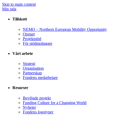
Skip to main content
Min sida
Tillskott
NEMO – Northern European Mobility Opportunity
Opstart
Projektstöd
För stödmottagare
Vårt arbete
Strategi
Organisation
Partnerskap
Fondens medarbetare
Resurser
Beviljade projekt
Funding Culture for a Changing World
Nyheter
Fondens logotyper