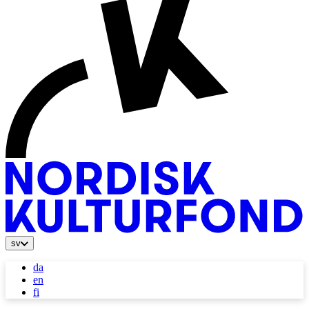
sv
da
en
fi