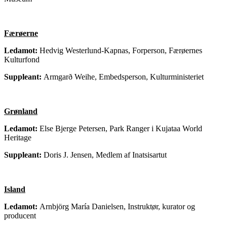
Færøerne
Ledamot:
Hedvig Westerlund-Kapnas,
Forperson, Færøernes
Kulturfond
Suppleant:
Armgarð Weihe, Embedsperson, Kulturministeriet
Grønland
Ledamot:
Else Bjerge Petersen, Park Ranger i Kujataa World
Heritage
Suppleant:
Doris J. Jensen, Medlem af Inatsisartut
Island
Ledamot:
Arnbjörg María Danielsen, Instruktør, kurator og
producent