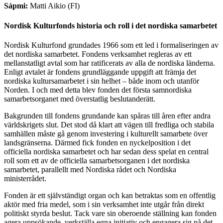
Sápmi:
Matti Aikio (FI)
Nordisk Kulturfonds historia och roll i det nordiska samarbetet
Nordisk Kulturfond grundades 1966 som ett led i formaliseringen av
det nordiska samarbetet. Fondens verksamhet regleras av ett
mellanstatligt avtal som har ratificerats av alla de nordiska länderna.
Enligt avtalet är fondens grundläggande uppgift att främja det
nordiska kultursamarbetet i sin helhet – både inom och utanför
Norden. I och med detta blev fonden det första samnordiska
samarbetsorganet med överstatlig beslutanderätt.
Bakgrunden till fondens grundande kan spåras till åren efter andra
världskrigets slut. Det stod då klart att vägen till fredliga och stabila
samhällen måste gå genom investering i kulturellt samarbete över
landsgränserna. Därmed fick fonden en nyckelposition i det
officiella nordiska samarbetet och har sedan dess spelat en central
roll som ett av de officiella samarbetsorganen i det nordiska
samarbetet, parallellt med Nordiska rådet och Nordiska
ministerrådet.
Fonden är ett självständigt organ och kan betraktas som en offentlig
aktör med fria medel, som i sin verksamhet inte utgår från direkt
politiskt styrda beslut. Tack vare sin oberoende ställning kan fonden
agera uppsökande, verkställa egna initiativ och engagera sig på det