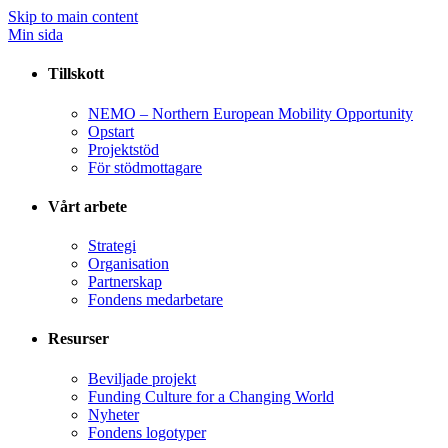
Skip to main content
Min sida
Tillskott
NEMO – Northern European Mobility Opportunity
Opstart
Projektstöd
För stödmottagare
Vårt arbete
Strategi
Organisation
Partnerskap
Fondens medarbetare
Resurser
Beviljade projekt
Funding Culture for a Changing World
Nyheter
Fondens logotyper