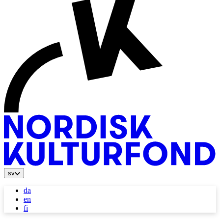
sv
da
en
fi