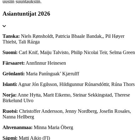
uusiin suuntauksiin.
Asiantuntijat 2026
Tanska:
Niels Rønsholdt, Patricia Bbaale Bandak,, Pil Høyer
Thielst, Tali Rázga
Suomi:
Carl Knif, Maiju Talvisto, Philip Nicolai Teir, Selma Green
Färsaaret:
Annfinnur Heinesen
Grönlanti:
Maria Panínguak’ Kjærulff
Islanti:
Agnar Jón Egilsson, Hildigunnur Rúnarsdóttir, Rúna Thors
Norja:
Anne Hytta, Marit Eikemo, Steinar Sekkingstad, Therese
Birkelund Ulvo
Ruotsi:
Christoffer Andersson, Jenny Nordberg, Josefin Rosales,
Nanna Hellberg
Ahvenanmaa:
Minna Maria Öberg
Sápmi:
Matti Aikio (FI)