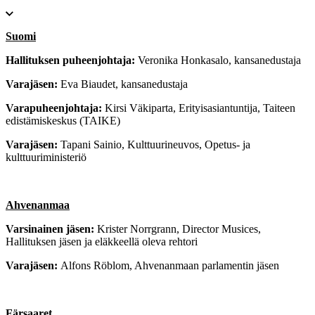
Suomi
Hallituksen puheenjohtaja:
Veronika Honkasalo,
kansanedustaja
Varajäsen:
Eva Biaudet,
kansanedustaja
Varapuheenjohtaja:
Kirsi Väkiparta,
Erityisasiantuntija, Taiteen
edistämiskeskus (TAIKE)
Varajäsen:
Tapani Sainio,
Kulttuurineuvos, Opetus- ja
kulttuuriministeriö
Ahvenanmaa
Varsinainen jäsen:
Krister Norrgrann,
Director Musices,
Hallituksen jäsen ja eläkkeellä oleva rehtori
Varajäsen:
Alfons Röblom,
Ahvenanmaan parlamentin jäsen
Färsaaret