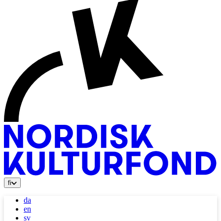
fi
da
en
sv