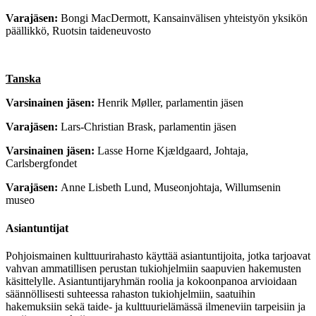
Varajäsen:
Bongi MacDermott,
Kansainvälisen yhteistyön yksikön
päällikkö, Ruotsin taideneuvosto
Tanska
Varsinainen jäsen:
Henrik Møller,
parlamentin jäsen
Varajäsen:
Lars-Christian Brask,
parlamentin jäsen
Varsinainen jäsen:
Lasse Horne Kjældgaard,
Johtaja,
Carlsbergfondet
Varajäsen:
Anne Lisbeth Lund,
Museonjohtaja, Willumsenin
museo
Asiantuntijat
Pohjoismainen kulttuurirahasto käyttää asiantuntijoita, jotka tarjoavat
vahvan ammatillisen perustan tukiohjelmiin saapuvien hakemusten
käsittelylle. Asiantuntijaryhmän roolia ja kokoonpanoa arvioidaan
säännöllisesti suhteessa rahaston tukiohjelmiin, saatuihin
hakemuksiin sekä taide- ja kulttuurielämässä ilmeneviin tarpeisiin ja