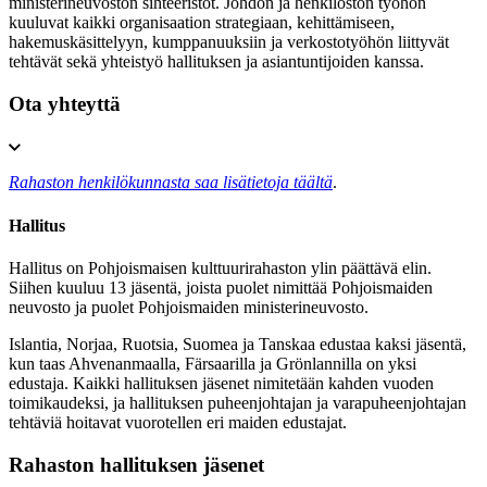
ministerineuvoston sihteeristöt. Johdon ja henkilöstön työhön
kuuluvat kaikki organisaation strategiaan, kehittämiseen,
hakemuskäsittelyyn, kumppanuuksiin ja verkostotyöhön liittyvät
tehtävät sekä yhteistyö hallituksen ja asiantuntijoiden kanssa.
Ota yhteyttä
Rahaston henkilökunnasta saa lisätietoja täältä
.
Hallitus
Hallitus on Pohjoismaisen kulttuurirahaston ylin päättävä elin.
Siihen kuuluu 13 jäsentä, joista puolet nimittää Pohjoismaiden
neuvosto ja puolet Pohjoismaiden ministerineuvosto.
Islantia, Norjaa, Ruotsia, Suomea ja Tanskaa edustaa kaksi jäsentä,
kun taas Ahvenanmaalla, Färsaarilla ja Grönlannilla on yksi
edustaja. Kaikki hallituksen jäsenet nimitetään kahden vuoden
toimikaudeksi, ja hallituksen puheenjohtajan ja varapuheenjohtajan
tehtäviä hoitavat vuorotellen eri maiden edustajat.
Rahaston hallituksen jäsenet