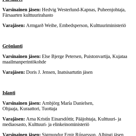
Varsinainen jäsen:
Hedvig Westerlund-Kapnas,
Puheenjohtaja,
Färsaarten kulttuurirahasto
Varajäsen:
Armgarð Weihe, Embedsperson,
Kulttuuriministeriö
Grönlanti
Varsinainen jäsen:
Else Bjerge Petersen,
Puistonvartija, Kujataa
maailmanperintökohde
Varajäsen:
Doris J. Jensen,
Inatsisartutin jäsen
Islanti
Varsinainen jäsen:
Arnbjörg María Danielsen,
Ohjaaja,
Kuraattori,
Tuottaja
Varajäsen:
Arna Kristín Einarsdóttir,
Pääjohtaja, Kulttuuri- ja
mediaosasto, Kulttuuri- ja elinkeinoministeriö
Varsinainen jäsen:
Sigmundur Ernir Rúnarsson,
Alþingi jäsen