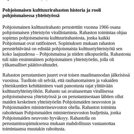
Pohjoismaisen kulttuurirahaston historia ja rooli
pohjoismaisessa yhteistyössä
Pohjoismainen kulttuurirahasto perustettiin vuonna 1966 osana
pohjoismaisen yhteistyön virallistamista. Rahaston toimintaa ohjaa
sopimus pohjoismaisesta kulttuurirahastosta, jonka kaikki
Pohjoismaat ovat ratifioineet. Sopimuksen mukaan rahaston
perustehtävänä on edistää pohjoismaista kulttuuriyhteistyötä sen
koko laajuudessa – Pohjoismaissa ja niiden ulkopuolella. Rahastosta
tuli näin ensimmäinen pohjoismainen yhteistyöelin, jolla oli
ylikansalliset päätösvaltuudet.
Rahaston perustamisen juuret ovat toisen maailmansodan jälkeisissä
vuosissa. Tuolloin oli selvää, että rauhanomaisten ja vakaiden
yhteiskuntien kehittäminen vaati panostusta rajat ylittävään
kulttuuriyhteistyöhön. Rahasto sai avainaseman virallisessa
pohjoismaisessa yhteistyössä ja on perustamisestaan lähtien ollut
maiden keskeinen yhteistyöelin Pohjoismaiden neuvoston ja
Pohjoismaiden ministerineuvoston ohella. Rahaston toiminta
rahoitetaan Pohjoismaiden ministerineuvoston budjetista, jonka
Pohjoismaiden neuvosto hyväksyy. Rahastolla on
perustamissopimuksensa mukaan mahdollisuus vastaanottaa
toimintaansa muutakin rahoitusta.