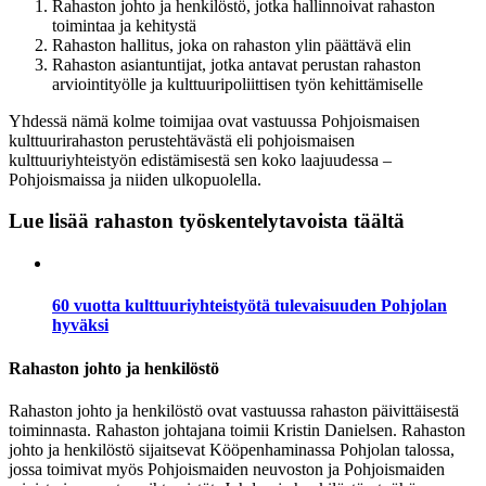
Rahaston johto ja henkilöstö, jotka hallinnoivat rahaston
toimintaa ja kehitystä
Rahaston hallitus, joka on rahaston ylin päättävä elin
Rahaston asiantuntijat, jotka antavat perustan rahaston
arviointityölle ja kulttuuripoliittisen työn kehittämiselle
Yhdessä nämä kolme toimijaa ovat vastuussa Pohjoismaisen
kulttuurirahaston perustehtävästä eli pohjoismaisen
kulttuuriyhteistyön edistämisestä sen koko laajuudessa –
Pohjoismaissa ja niiden ulkopuolella.
Lue lisää rahaston työskentelytavoista täältä
60 vuotta kulttuuriyhteistyötä tulevaisuuden Pohjolan
hyväksi
Rahaston johto ja henkilöstö
Rahaston johto ja henkilöstö ovat vastuussa rahaston päivittäisestä
toiminnasta. Rahaston johtajana toimii Kristin Danielsen. Rahaston
johto ja henkilöstö sijaitsevat Kööpenhaminassa Pohjolan talossa,
jossa toimivat myös Pohjoismaiden neuvoston ja Pohjoismaiden