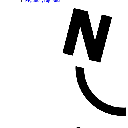
Myönnetyt apurahat