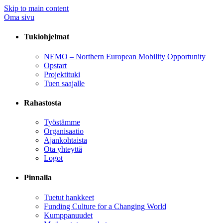
Skip to main content
Oma sivu
Tukiohjelmat
NEMO – Northern European Mobility Opportunity
Opstart
Projektituki
Tuen saajalle
Rahastosta
Työstämme
Organisaatio
Ajankohtaista
Ota yhteyttä
Logot
Pinnalla
Tuetut hankkeet
Funding Culture for a Changing World
Kumppanuudet