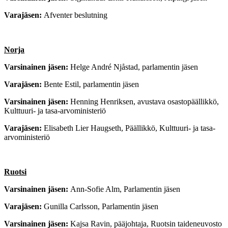
Varajäsen:
Afventer beslutning
Norja
Varsinainen jäsen:
Helge André Njåstad,
parlamentin jäsen
Varajäsen:
Bente Estil,
parlamentin jäsen
Varsinainen jäsen:
Henning Henriksen,
avustava osastopäällikkö,
Kulttuuri- ja tasa-arvoministeriö
Varajäsen:
Elisabeth Lier Haugseth,
Päällikkö, Kulttuuri- ja tasa-
arvoministeriö
Ruotsi
Varsinainen jäsen:
Ann-Sofie Alm,
Parlamentin jäsen
Varajäsen:
Gunilla Carlsson,
Parlamentin jäsen
Varsinainen jäsen:
Kajsa Ravin,
pääjohtaja, Ruotsin taideneuvosto