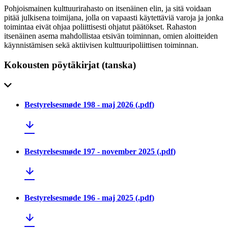
Pohjoismainen kulttuurirahasto on itsenäinen elin, ja sitä voidaan
pitää julkisena toimijana, jolla on vapaasti käytettäviä varoja ja jonka
toimintaa eivät ohjaa poliittisesti ohjatut päätökset. Rahaston
itsenäinen asema mahdollistaa etsivän toiminnan, omien aloitteiden
käynnistämisen sekä aktiivisen kulttuuripoliittisen toiminnan.
Kokousten pöytäkirjat (tanska)
Bestyrelsesmøde 198 - maj 2026
(.
pdf
)
Bestyrelsesmøde 197 - november 2025
(.
pdf
)
Bestyrelsesmøde 196 - maj 2025
(.
pdf
)