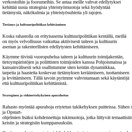
verkostoihin ja foorumeihin. Se antaa meille vahvat edellytykset
kehittää uusia strategisia yhteistyömuotoja sekä hyödyntää
tietämystä, näkökulmia ja yhteistyösuhteita yli rajojen.
Tietämys ja kulttuuripolitiikan kehittäminen
Koska rahastolla on erityisasema kulttuuripolitiikan kentällä, meillä
on myös velvollisuus vaikuttaa aktiivisesti taiteen ja kulttuurin
aseman ja rakenteellisten edellytysten kehittämiseen.
Käymme tiivistä vuoropuhelua taiteen ja kulttuurin toimijakentän,
tietoympäristöjen ja poliittisten toimijoiden kanssa Pohjoismaissa ja
kansainvälisesti sekä osallistumme siten kentän dynamiikkaa,
tarpeita ja haasteita koskevan tietämyksen keräämiseen, tuottamiseen
ja levittämiseen. Tällä tavoin pyrimme vahvistamaan sekä käytäntöjä
että kulttuuripolitiikan kehittämistä.
Strateginen ja riskinottokykyinen apurahoitus
Rahasto myöntää apurahoja eriytetun tukikehyksen puitteissa. Siihen si
ja Opstart-
ohjelmien lisäksi kohdennettuja tukimuotoja, jotka liittyvät temaattisi
keisiin ja strategisiin kumppanuuksiin.