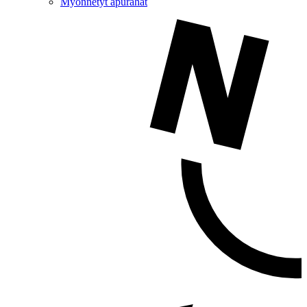
Myönnetyt apurahat