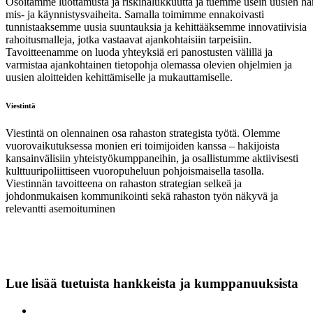
Osoitamme luottamusta ja riskihalukkuutta ja tuemme usein uusien hank
mis- ja käynnistysvaiheita. Samalla toimimme ennakoivasti
tunnistaaksemme uusia suuntauksia ja kehittääksemme innovatiivisia
rahoitusmalleja, jotka vastaavat ajankohtaisiin tarpeisiin.
Tavoitteenamme on luoda yhteyksiä eri panostusten välillä ja
varmistaa ajankohtainen tietopohja olemassa olevien ohjelmien ja
uusien aloitteiden kehittämiselle ja mukauttamiselle.
Viestintä
Viestintä on olennainen osa rahaston strategista työtä. Olemme
vuorovaikutuksessa monien eri toimijoiden kanssa – hakijoista
kansainvälisiin yhteistyökumppaneihin, ja osallistumme aktiivisesti
kulttuuripoliittiseen vuoropuheluun pohjoismaisella tasolla.
Viestinnän tavoitteena on rahaston strategian selkeä ja
johdonmukaisen kommunikointi sekä rahaston työn näkyvä ja
relevantti asemoituminen
Lue lisää tuetuista hankkeista ja kumppanuuksista