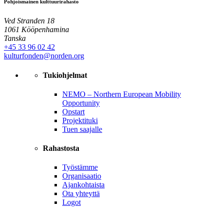
Pohjoismainen kulttuurirahasto
Ved Stranden 18
1061 Kööpenhamina
Tanska
+45 33 96 02 42
kulturfonden@norden.org
Tukiohjelmat
NEMO – Northern European Mobility
Opportunity
Opstart
Projektituki
Tuen saajalle
Rahastosta
Työstämme
Organisaatio
Ajankohtaista
Ota yhteyttä
Logot