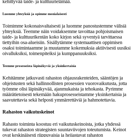
kehittyvää taide- ja kulttuurielämää.
Luomme yhteyksiä ja opimme monialaisesti
Toimimme kokonaisvaltaisesti ja luomme panostustemme välisiä
yhteyksiä. Teemme näin voidaksemme tavoittaa pohjoismaisen
taide- ja kulttuurikentän koko kirjon sekä syventyä tarvittaessa
tiettyihin osa-alueisiin. Sisällytämme systemaattisen oppimisen
osaksi toimintaamme ja muutamme kokemuksia aktiivisesti uusiksi
oivalluksiksi, toimenpiteiksi ja kumppanuuksiksi.
Teemme prosesseista läpinäkyviä ja yksinkertaisia
Kehitämme jatkuvasti rahaston ohjausrakenteiden, sääntöjen ja
ohjeistusten sekä hallinnollisten prosessien vuorovaikutusta, jotta
työmme olisi läpinäkyvää, ajanmukaista ja tehokasta. Pyrimme
määrätietoisesti tekemään hakuprosesseistamme yksinkertaisia ja
saavutettavia sekä helposti ymmärrettäviä ja hahmotettavia.
Rahaston vaikutuskeinot
Rahasto toiminta koostuu eri vaikutuskeinoista, jotka yhdessä
tukevat rahaston strategisten suuntaviivojen toteutumista. Keinot
ovat keskinäisesti riippuvaisia ja heijastavat rahaston