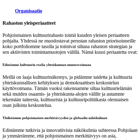
Organisaatio
Rahaston
yleisperiaatteet
Pohjoismainen kulttuurirahasto toimii kuuden yleisen periaatteen
pohjalta. Yhdessä ne muodostavat perustan rahaston priorisoinneille
koko portfoliomme tasolla ja toimivat siltana rahaston strategian ja
sen aktiivisten toimintamuotojen välillä. Nämä kuusi periaatetta ovat:
Edistämme kulttuurin roolia yhteiskunnan muutosvoimana
Meillä on laaja kulttuurinäkemys, ja pidämme taidetta ja kulttuuria
yhteiskunnallisen kehityksen ja demokraattisen keskustelun
käyttövoimana. Tämän vuoksi rakennamme siltaa kulttuurielämän
sekä muiden osaamis- ja yhteiskunta-alojen välille ja autamme
tekemään taiteesta, kulttuurista ja kulttuuripolitiikasta olennaisen
osan julkista keskustelua.
Yhdistämme pohjoismaisen merkittävyyden ja globaalin näkökulman
Edistämme tutkivia ja innovatiivisia näkökulmia suhteessa Pohjolaan
ja ymmärrämme, että pohjoismainen merkittävyys on asia,