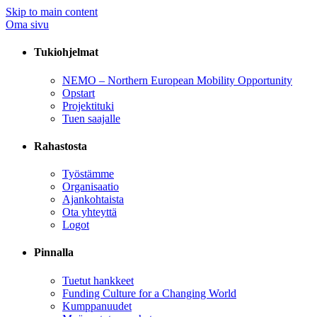
Skip to main content
Oma sivu
Tukiohjelmat
NEMO – Northern European Mobility Opportunity
Opstart
Projektituki
Tuen saajalle
Rahastosta
Työstämme
Organisaatio
Ajankohtaista
Ota yhteyttä
Logot
Pinnalla
Tuetut hankkeet
Funding Culture for a Changing World
Kumppanuudet