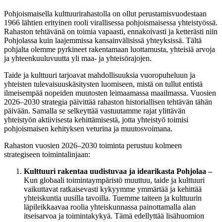
Pohjoismaisella kulttuurirahastolla on ollut perustamisvuodestaan
1966 lähtien erityinen rooli virallisessa pohjoismaisessa yhteistyössä.
Rahaston tehtävänä on toimia vapaasti, ennakoivasti ja ketterästi niin
Pohjolassa kuin laajemmissa kansainvälisissä yhteyksissä. Tältä
pohjalta olemme pyrkineet rakentamaan luottamusta, yhteisiä arvoja
ja yhteenkuuluvuutta yli maa- ja yhteisörajojen.
Taide ja kulttuuri tarjoavat mahdollisuuksia vuoropuheluun ja
yhteisten tulevaisuuskäsitysten luomiseen, mistä on tullut entistä
ilmeisempää nopeiden muutosten leimaamassa maailmassa. Vuosien
2026–2030 strategia päivittää rahaston historiallisen tehtävän tähän
päivään. Samalla se selkeyttää vastuutamme rajat ylittävän
yhteistyön aktiivisesta kehittämisestä, jotta yhteistyö toimisi
pohjoismaisen kehityksen veturina ja muutosvoimana.
Rahaston vuosien 2026–2030 toiminta perustuu kolmeen
strategiseen toimintalinjaan:
Kulttuuri rakentaa uudistuvaa ja idearikasta Pohjolaa –
Kun globaali toimintaympäristö muuttuu, taide ja kulttuuri
vaikuttavat ratkaisevasti kykyymme ymmärtää ja kehittää
yhteiskuntia uusilla tavoilla. Tuemme taiteen ja kulttuurin
läpileikkaavaa roolia yhteiskunnassa painottamalla alan
itseisarvoa ja toimintakykyä. Tämä edellyttää lisähuomion