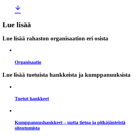
Lue lisää
Lue lisää rahaston organisaation eri osista
Organisaatio
Lue lisää tuetuista hankkeista ja kumppanuuksista
Tuetut hankkeet
Kumppanuushankkeet – uutta tietoa ja pitkäjänteistä
sitoutumista