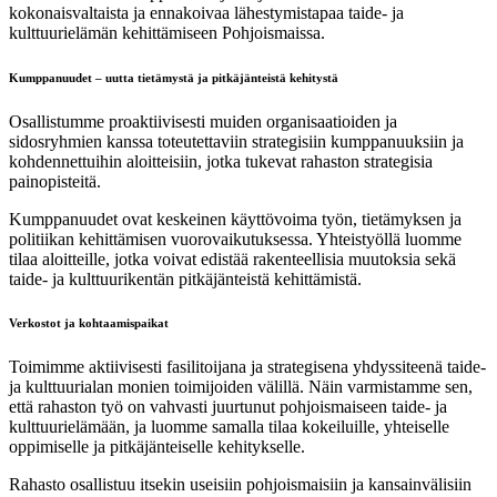
kokonaisvaltaista ja ennakoivaa lähestymistapaa taide- ja
kulttuurielämän kehittämiseen Pohjoismaissa.
Kumppanuudet – uutta tietämystä ja pitkäjänteistä kehitystä
Osallistumme proaktiivisesti muiden organisaatioiden ja
sidosryhmien kanssa toteutettaviin strategisiin kumppanuuksiin ja
kohdennettuihin aloitteisiin, jotka tukevat rahaston strategisia
painopisteitä.
Kumppanuudet ovat keskeinen käyttövoima työn, tietämyksen ja
politiikan kehittämisen vuorovaikutuksessa. Yhteistyöllä luomme
tilaa aloitteille, jotka voivat edistää rakenteellisia muutoksia sekä
taide- ja kulttuurikentän pitkäjänteistä kehittämistä.
Verkostot ja kohtaamispaikat
Toimimme aktiivisesti fasilitoijana ja strategisena yhdyssiteenä taide-
ja kulttuurialan monien toimijoiden välillä. Näin varmistamme sen,
että rahaston työ on vahvasti juurtunut pohjoismaiseen taide- ja
kulttuurielämään, ja luomme samalla tilaa kokeiluille, yhteiselle
oppimiselle ja pitkäjänteiselle kehitykselle.
Rahasto osallistuu itsekin useisiin pohjoismaisiin ja kansainvälisiin