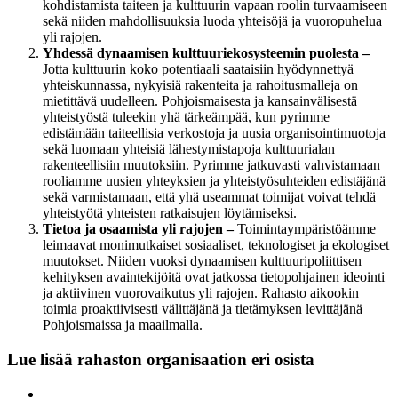
kohdistamista taiteen ja kulttuurin vapaan roolin turvaamiseen
sekä niiden mahdollisuuksia luoda yhteisöjä ja vuoropuhelua
yli rajojen.
Yhdessä dynaamisen kulttuuriekosysteemin puolesta –
Jotta kulttuurin koko potentiaali saataisiin hyödynnettyä
yhteiskunnassa, nykyisiä rakenteita ja rahoitusmalleja on
mietittävä uudelleen. Pohjoismaisesta ja kansainvälisestä
yhteistyöstä tuleekin yhä tärkeämpää, kun pyrimme
edistämään taiteellisia verkostoja ja uusia organisointimuotoja
sekä luomaan yhteisiä lähestymistapoja kulttuurialan
rakenteellisiin muutoksiin. Pyrimme jatkuvasti vahvistamaan
rooliamme uusien yhteyksien ja yhteistyösuhteiden edistäjänä
sekä varmistamaan, että yhä useammat toimijat voivat tehdä
yhteistyötä yhteisten ratkaisujen löytämiseksi.
Tietoa ja osaamista yli rajojen –
Toimintaympäristöämme
leimaavat monimutkaiset sosiaaliset, teknologiset ja ekologiset
muutokset. Niiden vuoksi dynaamisen kulttuuripoliittisen
kehityksen avaintekijöitä ovat jatkossa tietopohjainen ideointi
ja aktiivinen vuorovaikutus yli rajojen. Rahasto aikookin
toimia proaktiivisesti välittäjänä ja tietämyksen levittäjänä
Pohjoismaissa ja maailmalla.
Lue lisää rahaston organisaation eri osista