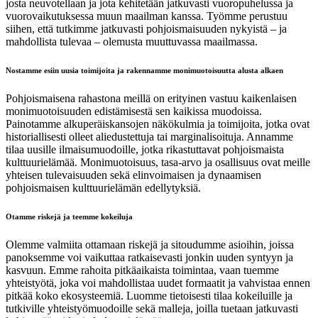
josta neuvotellaan ja jota kehitetään jatkuvasti vuoropuhelussa ja
vuorovaikutuksessa muun maailman kanssa. Työmme perustuu
siihen, että tutkimme jatkuvasti pohjoismaisuuden nykyistä – ja
mahdollista tulevaa – olemusta muuttuvassa maailmassa.
Nostamme esiin uusia toimijoita ja rakennamme monimuotoisuutta alusta alkaen
Pohjoismaisena rahastona meillä on erityinen vastuu kaikenlaisen
monimuotoisuuden edistämisestä sen kaikissa muodoissa.
Painotamme alkuperäiskansojen näkökulmia ja toimijoita, jotka ovat
historiallisesti olleet aliedustettuja tai marginalisoituja. Annamme
tilaa uusille ilmaisumuodoille, jotka rikastuttavat pohjoismaista
kulttuurielämää. Monimuotoisuus, tasa-arvo ja osallisuus ovat meille
yhteisen tulevaisuuden sekä elinvoimaisen ja dynaamisen
pohjoismaisen kulttuurielämän edellytyksiä.
Otamme riskejä ja teemme kokeiluja
Olemme valmiita ottamaan riskejä ja sitoudumme asioihin, joissa
panoksemme voi vaikuttaa ratkaisevasti jonkin uuden syntyyn ja
kasvuun. Emme rahoita pitkäaikaista toimintaa, vaan tuemme
yhteistyötä, joka voi mahdollistaa uudet formaatit ja vahvistaa ennen
pitkää koko ekosysteemiä. Luomme tietoisesti tilaa kokeiluille ja
tutkiville yhteistyömuodoille sekä malleja, joilla tuetaan jatkuvasti