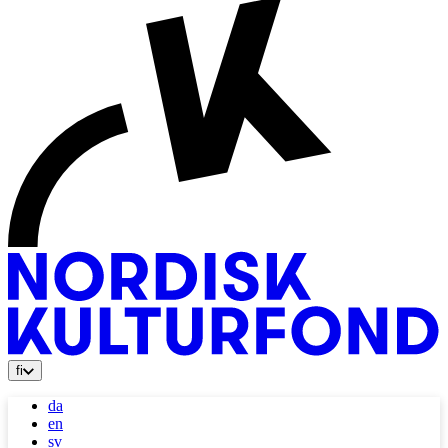
fi
da
en
sv