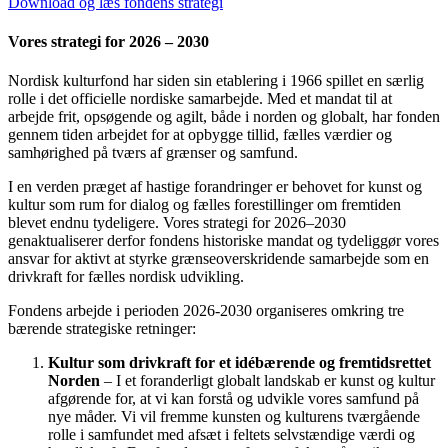
Download og læs fondens strategi
Vores strategi for 2026 – 2030
Nordisk kulturfond har siden sin etablering i 1966 spillet en særlig
rolle i det officielle nordiske samarbejde. Med et mandat til at
arbejde frit, opsøgende og agilt, både i norden og globalt, har fonden
gennem tiden arbejdet for at opbygge tillid, fælles værdier og
samhørighed på tværs af grænser og samfund.
I en verden præget af hastige forandringer er behovet for kunst og
kultur som rum for dialog og fælles forestillinger om fremtiden
blevet endnu tydeligere. Vores strategi for 2026–2030
genaktualiserer derfor fondens historiske mandat og tydeliggør vores
ansvar for aktivt at styrke grænseoverskridende samarbejde som en
drivkraft for fælles nordisk udvikling.
Fondens arbejde i perioden 2026-2030 organiseres omkring tre
bærende strategiske retninger:
Kultur som drivkraft for et idébærende og fremtidsrettet
Norden
– I et foranderligt globalt landskab er kunst og kultur
afgørende for, at vi kan forstå og udvikle vores samfund på
nye måder. Vi vil fremme kunsten og kulturens tværgående
rolle i samfundet med afsæt i feltets selvstændige værdi og