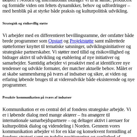
og formidle viden om feltets dynamikker, behov og udfordringer –
med henblik på at styrke både praksis og kulturpolitisk udvikling.
Strategisk og risikovillig støtte
Vi arbejder med en differentieret bevillingsramme, der omfatter både
brede programmer som
Opstart
og
Projektstøtte
samt målrettede
støtteformer knyttet til tematiske satsninger, udviklingsinitiativer og
strategiske partnerskaber. Vi støtter med tillid og risikovillighed og
bidrager aktivt til udvikling og etablering af nye initiativer og
samarbejder. Samtidig arbejder vi proaktivt med at identificere nye
tendenser og udvikle formater, der matcher aktuelle behov. Målet er
at skabe sammenhæng på tværs af indsatser og sikre, at viden og
erfaring løbende bruges til at videreudvikle både eksisterende og nye
programmer.
Proaktiv kommunikation på tværs af indsatser
Kommunikation er en central del af fondens strategiske arbejde. Vi
er i løbende dialog med mange aktører – fra ansøgere til
internationale samarbejdspartnere – og deltager aktivt i arenaer for
kulturpolitisk dialog og videndeling i Norden. Gennem vores
kommunikation arbejder vi for en klar og konsekvent formidling af
fondens strategi samt en tydelig positionering og synlighed af