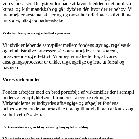
vores indsatser. Det gør vi for både at favne bredden i det nordiske
kunst- og kulturlandskab og gå i dybden dér, hvor der er behov. Vi
indarbejder systematisk læring og omsætter erfaringer aktivt til nye
indsigter, tiltag og partnerskaber.
Vi skaber transparens og enkelhed i processer
Vi udvikler løbende samspillet mellem fondens styring, regelværk
og administrative processer, så vores arbejde er transparent,
tidssvarende og effektivt. Vi arbejder målrettet for, at vores
ansøgningsprocesser er enkle, tilgængelige og lette at forstå og
navigere i.
Vores virkemidler
Fonden arbejder med en bred portefølje af virkemidler der i samspil
understøtter opfyldelsen af fonden strategiske retninger.
Virkemidlerne er indbyrdes afhængige og afspejler fondens
helhedsorienterede og proaktive tilgang til udviklingen af kunst- og
kulturlivet i Norden:
Partnerskaber – vejen til ny viden og langsigtet udvikling