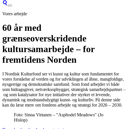
Vores arbejde
60 år med
grænseoverskridende
kultursamarbejde – for
fremtidens Norden
I Nordisk Kulturfond ser vi kunst og kultur som fundamentet for
vores forståelse af verden og for udviklingen af åbne, mangfoldige,
nysgerrige og demokratiske samfund.
Som fond arbejder vi
både
som
bidragsgiver, netværksopbygger, strategisk samarbejdspartner
–
o
g
som
katalysator
for nye initiativer
der styrker
et levende,
dynamisk og modstandsdygtigt kunst- og kulturliv.
På denne side
kan
du
læse
mere
om fondens
arbejde og strategi for 2026 – 2030.
Foto: Sinna Virtanen – "Asphodel Meadows" (Jo
Hislop)