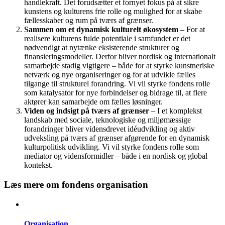
handlekraft. Det forudsætter et fornyet fokus på at sikre
kunstens og kulturens frie rolle og mulighed for at skabe
fællesskaber og rum på tværs af grænser.
Sammen om et dynamisk kulturelt økosystem
– For at
realisere kulturens fulde potentiale i samfundet er det
nødvendigt at nytænke eksisterende strukturer og
finansieringsmodeller. Derfor bliver nordisk og internationalt
samarbejde stadig vigtigere – både for at styrke kunstneriske
netværk og nye organiseringer og for at udvikle fælles
tilgange til strukturel forandring. Vi vil styrke fondens rolle
som katalysator for nye forbindelser og bidrage til, at flere
aktører kan samarbejde om fælles løsninger.
Viden og indsigt på tværs af grænser
– I et komplekst
landskab med sociale, teknologiske og miljømæssige
forandringer bliver vidensdrevet idéudvikling og aktiv
udveksling på tværs af grænser afgørende for en dynamisk
kulturpolitisk udvikling. Vi vil styrke fondens rolle som
mediator og vidensformidler – både i en nordisk og global
kontekst.
Læs mere om fondens organisation
Organisation