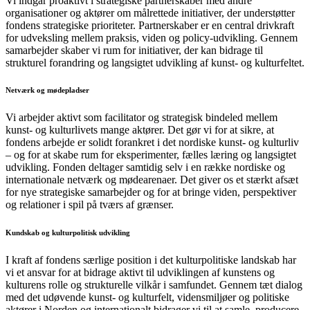
Vi indgår proaktivt i strategiske partnerskaber med andre
organisationer og aktører om målrettede initiativer, der understøtter
fondens strategiske prioriteter. Partnerskaber er en central drivkraft
for udveksling mellem praksis, viden og policy-udvikling. Gennem
samarbejder skaber vi rum for initiativer, der kan bidrage til
strukturel forandring og langsigtet udvikling af kunst- og kulturfeltet.
Netværk og mødepladser
Vi arbejder aktivt som facilitator og strategisk bindeled mellem
kunst- og kulturlivets mange aktører. Det gør vi for at sikre, at
fondens arbejde er solidt forankret i det nordiske kunst- og kulturliv
– og for at skabe rum for eksperimenter, fælles læring og langsigtet
udvikling. Fonden deltager samtidig selv i en række nordiske og
internationale netværk og mødearenaer. Det giver os et stærkt afsæt
for nye strategiske samarbejder og for at bringe viden, perspektiver
og relationer i spil på tværs af grænser.
Kundskab og kulturpolitisk udvikling
I kraft af fondens særlige position i det kulturpolitiske landskab har
vi et ansvar for at bidrage aktivt til udviklingen af kunstens og
kulturens rolle og strukturelle vilkår i samfundet. Gennem tæt dialog
med det udøvende kunst- og kulturfelt, vidensmiljøer og politiske
aktører i Norden og internationalt bidrager vi til at samle, producere