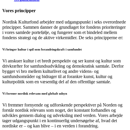
Vores principper
Nordisk Kulturfond arbejder med udgangspunkt i seks overordnede
principper. Sammen danner de grundlaget for fondens prioriteringer
i vores samlede portefølje, og fungerer som et bindeled mellem
fondens strategi og de aktive virkemidler. De seks principperne er:
Vi bringer kultur i spil som forandringskraft i samfundet
Vi anskuer kultur i et bredt perspektiv og ser kunst og kultur som
drivkræfter for samfundsudvikling og demokratisk samtale. Derfor
bygger vi bro mellem kulturlivet og andre videns- og
samfundsområder og bidrager til at forankre kunst, kultur og
kulturpolitik som en væsentlig del af den offentlige samtale.
Vi forener nordisk relevans med globalt udsyn
Vi fremmer fornyende og udforskende perspektiver på Norden og
forstår nordisk relevans som noget, der konstant forhandles og
udvikles gennem dialog og udveksling med verden. Vores arbejde
tager udgangspunkt i en kontinuerlig undersøgelse af, hvad det
nordiske er – og kan blive – i en verden i forandring.