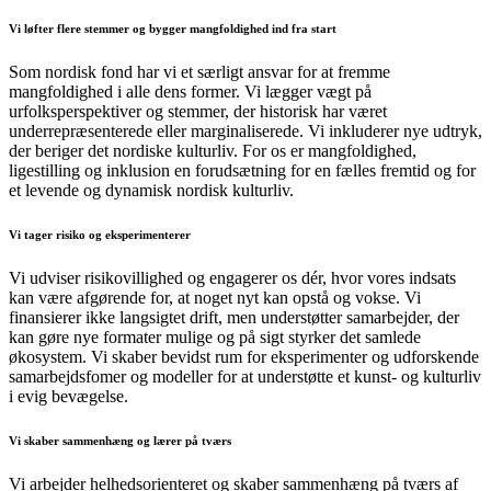
Vi løfter flere stemmer og bygger mangfoldighed ind fra start
Som nordisk fond har vi et særligt ansvar for at fremme
mangfoldighed i alle dens former. Vi lægger vægt på
urfolksperspektiver og stemmer, der historisk har været
underrepræsenterede eller marginaliserede. Vi inkluderer nye udtryk,
der beriger det nordiske kulturliv. For os er mangfoldighed,
ligestilling og inklusion en forudsætning for en fælles fremtid og for
et levende og dynamisk nordisk kulturliv.
Vi tager risiko og eksperimenterer
Vi udviser risikovillighed og engagerer os dér, hvor vores indsats
kan være afgørende for, at noget nyt kan opstå og vokse. Vi
finansierer ikke langsigtet drift, men understøtter samarbejder, der
kan gøre nye formater mulige og på sigt styrker det samlede
økosystem. Vi skaber bevidst rum for eksperimenter og udforskende
samarbejdsfomer og modeller for at understøtte et kunst- og kulturliv
i evig bevægelse.
Vi skaber sammenhæng og lærer på tværs
Vi arbejder helhedsorienteret og skaber sammenhæng på tværs af