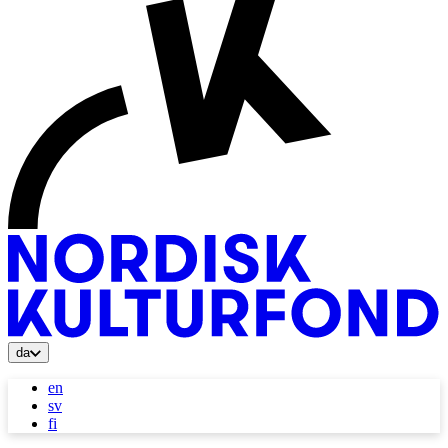
da
en
sv
fi