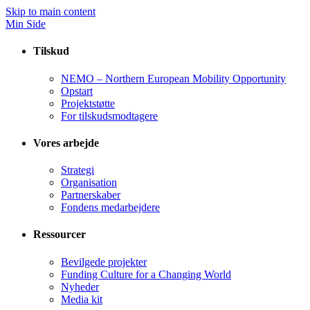
Skip to main content
Min Side
Tilskud
NEMO – Northern European Mobility Opportunity
Opstart
Projektstøtte
For tilskudsmodtagere
Vores arbejde
Strategi
Organisation
Partnerskaber
Fondens medarbejdere
Ressourcer
Bevilgede projekter
Funding Culture for a Changing World
Nyheder
Media kit