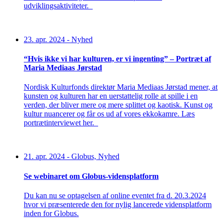
udviklingsaktiviteter
.
23. apr. 2024
-
Nyhed
“Hvis ikke vi har kulturen, er vi ingenting” – Portræt af
Maria Mediaas Jørstad
Nordisk Kulturfond
s
direktør
Maria Mediaas Jørstad
mener, at
kunsten og kulturen har en uerstattelig rolle at spille i en
verden, der bliver mere og mere splittet og kaotisk.
K
unst og
kultur nuancerer og får os ud af vores ekkokamre. Læs
portrætinterviewet her.
21. apr. 2024
-
Globus, Nyhed
Se webinaret om Globus-vidensplatform
Du kan nu se optagelsen af online eventet fra d. 20.3.2024
hvor vi præsenterede den for nylig lancerede vidensplatform
inden for Globus.