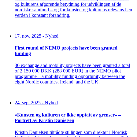
og kulturens afgørende betydning for udviklingen af de
nordiske samfund – og for kunsten og kulturens relevans i en
verden i konstant forandring.
17. nov. 2025
-
Nyhed
First round of NEMO projects have been granted
funding
30 exchange and mobility projects have been granted a total
of 2 150 000 DKK (288 000 EUR) in the NEMO pilot
programme – a mobility funding opportunity between the
eight Nordic countries, Ireland, and the UK.
24. sep. 2025
-
Nyhed
«Kunsten og kulturen er ikke opptatt av grenser» –
Portrett av Kristin Danielsen
Kristin Danielsen tiltrådte stillingen som direktør i Nordisk