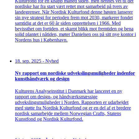
Kulturfond for en knapp måned siden, men hennes vei til det
nordiske har fra start vært rettet mot samarbeid på tvers av
landegrenser. Når Nordisk Kulturfond denne høsten lanserer
sin nye strategi for perioden frem mot 2030, markerer fondet
samtidig at det er 60 år siden opprettelsen i 1966. Med
bevissthet om fortiden, et skarpt blikk mot fremtiden og bena
solid plantet i nåtiden, møter Danielsen oss på sitt nye kontor i
Nordens hus i København.
18. sep. 2025
-
Nyhed
Ny rapport om nordiske udvekslingsmuligheder indenfor
kunsthåndværk og design
Kulturens Analyseinstitut i Danmark har lanceret en ny
rapport om design- og håndværksmæssige
udvekslingsmuligheder i Norden. Rapporten er udarbejdet
med støtte fra Nordisk Kulturfond og er en del af et bredere
nordisk samarbejde mellem Norwegian Crafts, Statens
Kunstfond og Nordisk Kulturfond.