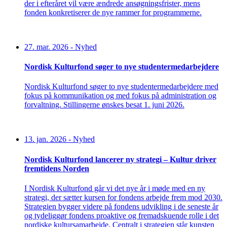
der i efteråret vil være ændrede ansøgningsfrister, mens
fonden konkretiserer de nye rammer for programmerne.
27. mar. 2026
-
Nyhed
Nordisk Kulturfond søger to nye studentermedarbejdere
Nordisk Kulturfond søger to nye studentermedarbejdere med
fokus på kommunikation og med fokus på administration og
forvaltning. Stillingerne ønskes besat 1. juni 2026.
13. jan. 2026
-
Nyhed
Nordisk Kulturfond lancerer ny strategi – Kultur driver
fremtidens Norden
I Nordisk Kulturfond går vi det nye år i møde med en ny
strategi, der sætter kursen for fondens arbejde frem mod 2030.
Strategien bygger videre på fondens udvikling i de seneste år
og tydeliggør fondens proaktive og fremadskuende rolle i det
nordiske kultursamarbejde. Centralt i strategien står kunsten