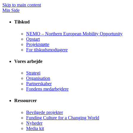
Skip to main content
Min Side
Tilskud
NEMO – Northern European Mobility Opportunity
Opstart
Projektstøtte
For tilskudsmodtagere
Vores arbejde
Strategi
Organisation
Partnerskaber
Fondens medarbejdere
Ressourcer
Bevilgede projekter
Funding Culture for a Changing World
Nyheder
Media kit