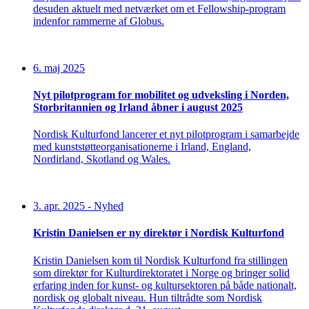
desuden aktuelt med netværket om et Fellowship-program
indenfor rammerne af Globus.
6. maj 2025
Nyt pilotprogram for mobilitet og udveksling i Norden,
Storbritannien og Irland åbner i august 2025
Nordisk Kulturfond lancerer et nyt pilotprogram i samarbejde
med kunststøtteorganisationerne i Irland, England,
Nordirland, Skotland og Wales.
3. apr. 2025
-
Nyhed
Kristin Danielsen er ny direktør i Nordisk Kulturfond
Kristin Danielsen kom til Nordisk Kulturfond fra stillingen
som direktør for Kulturdirektoratet i Norge og bringer solid
erfaring inden for kunst- og kultursektoren på både nationalt,
nordisk og globalt niveau. Hun tiltrådte som Nordisk