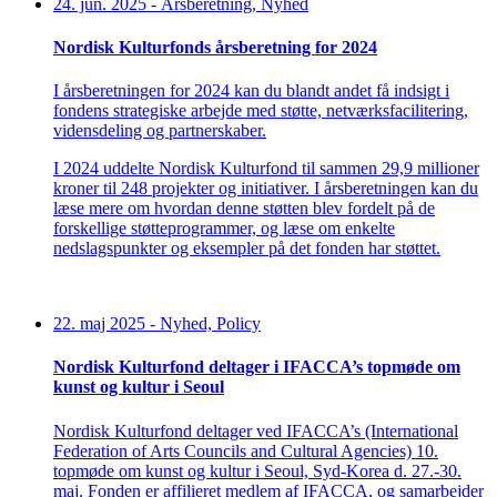
24. jun. 2025
-
Årsberetning, Nyhed
Nordisk Kulturfonds årsberetning for 2024
I årsberetningen for 2024 kan du blandt andet få indsigt i
fondens strategiske arbejde med støtte, netværksfacilitering,
vidensdeling og partnerskaber.
I 2024 uddelte Nordisk Kulturfond til sammen 29,9 millioner
kroner til 248 projekter og initiativer. I årsberetningen kan du
læse mere om hvordan denne støtten blev fordelt på de
forskellige støtteprogrammer, og læse om enkelte
nedslagspunkter og eksempler på det fonden har støttet.
22. maj 2025
-
Nyhed, Policy
Nordisk Kulturfond deltager i IFACCA’s topmøde om
kunst og kultur i Seoul
Nordisk Kulturfond deltager ved IFACCA’s (International
Federation of Arts Councils and Cultural Agencies) 10.
topmøde om kunst og kultur i Seoul, Syd-Korea d. 27.-30.
maj. Fonden er affilieret medlem af IFACCA, og samarbejder