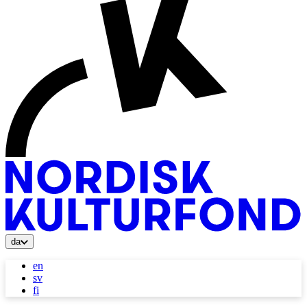
da
en
sv
fi