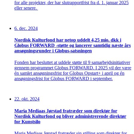
for
alle
projekter
,
der
har
slutrapportfrist
fra
d.
1
.
januar
2025
eller
senere
.
6. dec. 2024
Nordisk Kulturfond har netop uddelt 4,25 mio. dkk i
Globus FORWARD -støtte og lancerer samtidig næste års
ansøgningsrunder i Globus-satsningen
Fonden har besluttet at uddele støtte til 9 samarbejdsinitiativer
gennem programmet Globus FORWARD. I 2025 vil der være
én samlet ansøgningsfrist for Globus Opstart+ i april og én
ansøgningsfrist for Globus FORWARD i september.
22. okt. 2024
Maria Mediaas Jørstad fratræder som direktør for
Nordisk Kulturfond og bliver administrerende direktør
for Kunstsilo
Maria Mediaas Jørstad fratræder sin stilling som direktør for