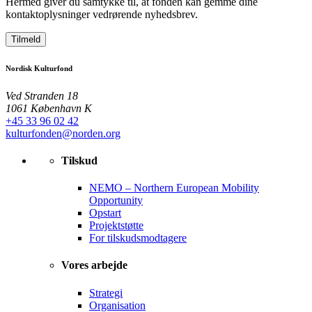
Hermed giver du samtykke til, at fonden kan gemme dine
kontaktoplysninger vedrørende nyhedsbrev.
Tilmeld
Nordisk Kulturfond
Ved Stranden 18
1061 København K
+45 33 96 02 42
kulturfonden@norden.org
Tilskud
NEMO – Northern European Mobility
Opportunity
Opstart
Projektstøtte
For tilskudsmodtagere
Vores arbejde
Strategi
Organisation