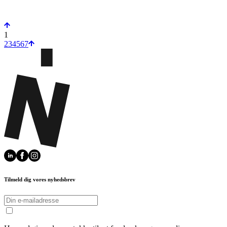
1
2
3
4
5
6
7
Tilmeld dig vores nyhedsbrev