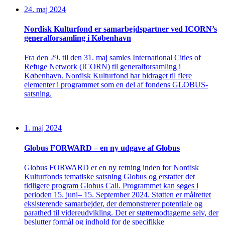
24. maj 2024
Nordisk Kulturfond er samarbejdspartner ved ICORN’s
generalforsamling i København
Fra den 29. til den 31. maj samles International Cities of
Refuge Network (ICORN) til generalforsamling i
København. Nordisk Kulturfond har bidraget til flere
elementer i programmet som en del af fondens GLOBUS-
satsning.
1. maj 2024
Globus FORWARD – en ny udgave af Globus
Globus FORWARD
er
en
ny
retning
inden
for Nordisk
Kulturfonds
tematiske
satsning
Globus og
erstatter
det
tidligere
program
Globus Call.
Programmet
kan
søges
i
perioden
15
.
juni
– 15
. September
2024.
Støtten er
målrettet
eksisterende
samarbejder
, der
demonstrerer
potentiale
og
parathed
til
videreudvikling
. Det er
støttemodtagerne
selv
, der
beslutter
formål
og
indhold
for
de
specifikke