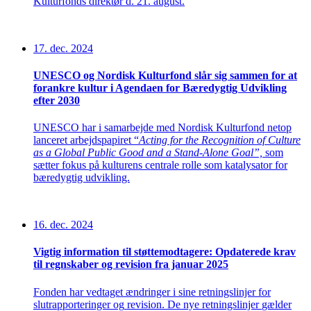
Kulturfonds direktør d. 21. august.
17. dec. 2024
UNESCO og Nordisk Kulturfond slår sig sammen for at
forankre kultur i Agendaen for Bæredygtig Udvikling
efter 2030
UNESCO har i samarbejde med Nordisk Kulturfond netop
lanceret arbejdspapiret “
Acting for the Recognition of Culture
as a Global Public Good and a Stand-Alone Goal”,
som
sætter fokus på kulturens centrale rolle som katalysator for
bæredygtig udvikling.
16. dec. 2024
Vigtig information til støttemodtagere: Opdaterede krav
til regnskaber og revision fra januar 2025
Fonden
har
vedtaget
ændringer
i
sine
retningslinjer for
slutrapporteringer
og
revision.
De nye retningslinjer
gælder