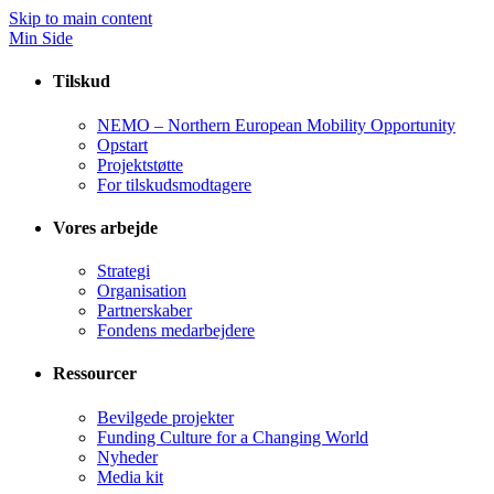
Skip to main content
Min Side
Tilskud
NEMO – Northern European Mobility Opportunity
Opstart
Projektstøtte
For tilskudsmodtagere
Vores arbejde
Strategi
Organisation
Partnerskaber
Fondens medarbejdere
Ressourcer
Bevilgede projekter
Funding Culture for a Changing World
Nyheder
Media kit