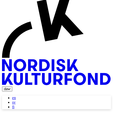
da
en
sv
fi