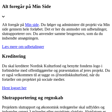
Alt foregår på Min Side
Alt foregår på
Min side
. Du følger og administrer dit projekt via Min
side gennem hele forløbet. Det er her du anmoder om udbetalinger,
slutrapporterer osv. Du anvender samme brugernavn, som da du
indsendte ansøgningen.
Læs mere om udbetalinger
Kreditering
Du skal kreditere Nordisk Kulturfond og benytte fondens logo i
forbindelse med offentliggørelse og præsentation af jeres projekt. Du
er også velkommen til at tagge os @nordiskkulturfond, når du
fortæller om projektet på sociale medier.
Hent logoet her
Slutrapportering og regnskab
Projektets slutrapport og økonomisk redegørelse skal udfyldes og
indsendes senest 3 måneder efter projektets slutdato. Slutdatoen er