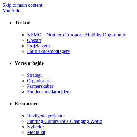
Skip to main content
Min Side
Tilskud
NEMO – Northern European Mobility Opportunity
Opstart
Projektstøtte
For tilskudsmodtagere
Vores arbejde
Strategi
Organisation
Partnerskaber
Fondens medarbejdere
Ressourcer
Bevilgede projekter
Funding Culture for a Changing World
Nyheder
Media kit