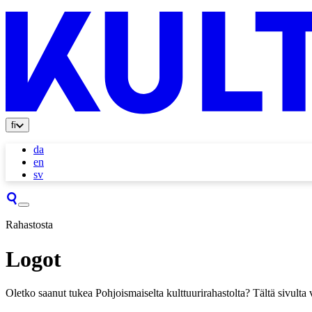
fi
da
en
sv
Rahastosta
Logot
Oletko saanut tukea Pohjoismaiselta kulttuurirahastolta? Tältä sivult