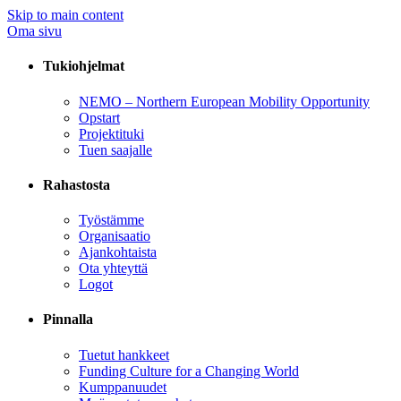
Skip to main content
Oma sivu
Tukiohjelmat
NEMO – Northern European Mobility Opportunity
Opstart
Projektituki
Tuen saajalle
Rahastosta
Työstämme
Organisaatio
Ajankohtaista
Ota yhteyttä
Logot
Pinnalla
Tuetut hankkeet
Funding Culture for a Changing World
Kumppanuudet