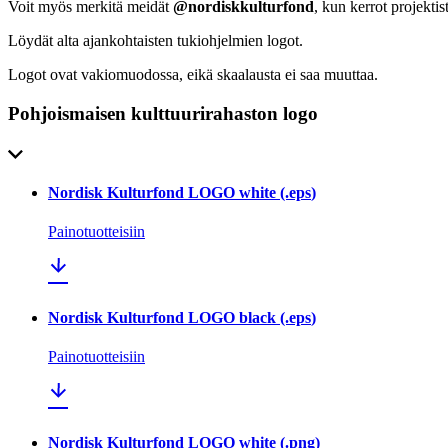
Voit myös merkitä meidät
@nordiskkulturfond
, kun kerrot projektist
Löydät alta ajankohtaisten tukiohjelmien logot.
Logot ovat vakiomuodossa, eikä skaalausta ei saa muuttaa.
Pohjoismaisen kulttuurirahaston logo
Nordisk Kulturfond LOGO white
(.
eps
)
Painotuotteisiin
Nordisk Kulturfond LOGO black
(.
eps
)
Painotuotteisiin
Nordisk Kulturfond LOGO white
(.
png
)