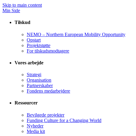
Skip to main content
Min Side
Tilskud
NEMO – Northern European Mobility Opportunity
Opstart
Projektstøtte
For tilskudsmodtagere
Vores arbejde
Strategi
Organisation
Partnerskaber
Fondens medarbejdere
Ressourcer
Bevilgede projekter
Funding Culture for a Changing World
Nyheder
Media kit