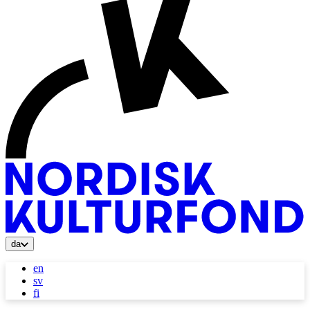
da
en
sv
fi