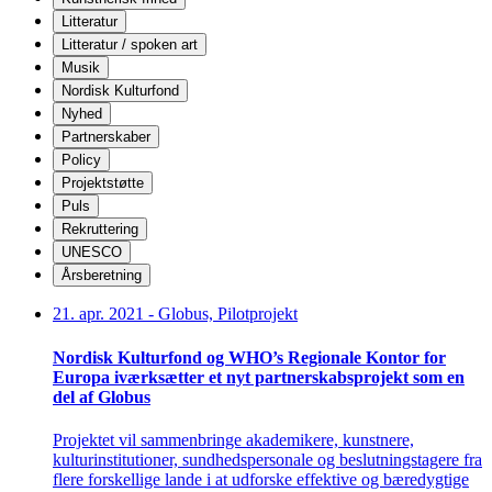
Litteratur
Litteratur / spoken art
Musik
Nordisk Kulturfond
Nyhed
Partnerskaber
Policy
Projektstøtte
Puls
Rekruttering
UNESCO
Årsberetning
21. apr. 2021
-
Globus, Pilotprojekt
Nordisk Kulturfond og WHO’s Regionale Kontor for
Europa iværksætter et nyt partnerskabsprojekt som en
del af Globus
Projektet vil sammenbringe akademikere, kunstnere,
kulturinstitutioner, sundhedspersonale og beslutningstagere fra
flere forskellige lande i at udforske effektive og bæredygtige