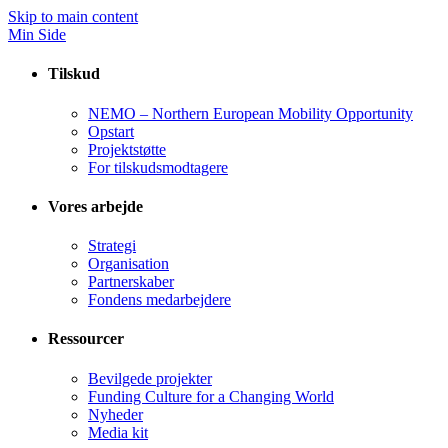
Skip to main content
Min Side
Tilskud
NEMO – Northern European Mobility Opportunity
Opstart
Projektstøtte
For tilskudsmodtagere
Vores arbejde
Strategi
Organisation
Partnerskaber
Fondens medarbejdere
Ressourcer
Bevilgede projekter
Funding Culture for a Changing World
Nyheder
Media kit