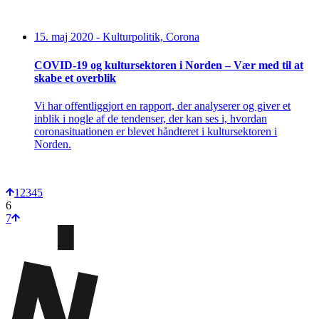
15. maj 2020
-
Kulturpolitik, Corona
COVID-19 og kultursektoren i Norden – Vær med til at
skabe et overblik
Vi har offentliggjort en rapport, der analyserer og giver et
inblik i nogle af de tendenser, der kan ses i, hvordan
coronasituationen er blevet håndteret i kultursektoren i
Norden.
1
2
3
4
5
6
7