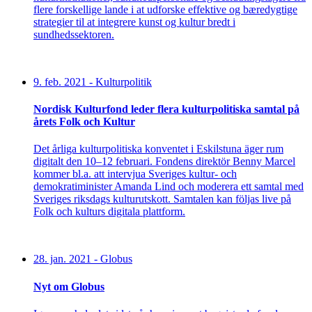
flere forskellige lande i at udforske effektive og bæredygtige
strategier til at integrere kunst og kultur bredt i
sundhedssektoren.
9. feb. 2021
-
Kulturpolitik
Nordisk Kulturfond leder flera kulturpolitiska samtal på
årets Folk och Kultur
Det årliga kulturpolitiska konventet i Eskilstuna äger rum
digitalt den 10–12 februari. Fondens direktör Benny Marcel
kommer bl.a. att intervjua Sveriges kultur- och
demokratiminister Amanda Lind och moderera ett samtal med
Sveriges riksdags kulturutskott. Samtalen kan följas live på
Folk och kulturs digitala plattform.
28. jan. 2021
-
Globus
Nyt om Globus