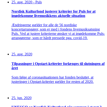
25. aug. 2020
-
Puls
Nordisk Kulturfond justerer kriterier for Puls for at
imødekomme livemusikkens aktuelle situation
Ændringerne gælder for alle de 56 nordiske
koncertarrangører, som er med i fondens livemusiksatsning
Puls. Ved at justere kriterierne ønsker vi at imødekomme Puls-
arrangørerne, som er hårdt pressede pga. covid-19.
25. aug. 2020
Tilpasninger i Opstart-kriterier forlænges til slutningen af
året
Som følge af coronasituationen har fonden besluttet, at
justeringer i Opstart-kriterier gælder for resten af 2020.
25. jun. 2020