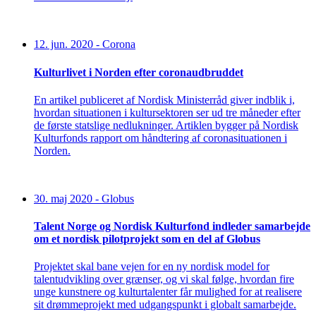
12. jun. 2020
-
Corona
Kulturlivet i Norden efter coronaudbruddet
En artikel publiceret af Nordisk Ministerråd giver indblik i,
hvordan situationen i kultursektoren ser ud tre måneder efter
de første statslige nedlukninger. Artiklen bygger på Nordisk
Kulturfonds rapport om håndtering af coronasituationen i
Norden.
30. maj 2020
-
Globus
Talent Norge og Nordisk Kulturfond indleder samarbejde
om et nordisk pilotprojekt som en del af Globus
Projektet skal bane vejen for en ny nordisk model for
talentudvikling over grænser, og vi skal følge, hvordan fire
unge kunstnere og kulturtalenter får mulighed for at realisere
sit drømmeprojekt med udgangspunkt i globalt samarbejde.