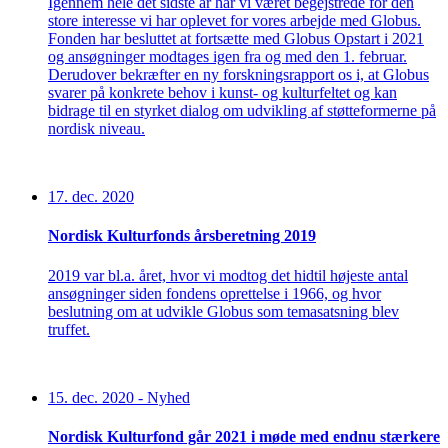
Igennem hele det sidste år har vi været begejstrede for den
store interesse vi har oplevet for vores arbejde med Globus.
Fonden har besluttet at fortsætte med Globus Opstart i 2021
og ansøgninger modtages igen fra og med den 1. februar.
Derudover bekræfter en ny forskningsrapport os i, at Globus
svarer på konkrete behov i kunst- og kulturfeltet og kan
bidrage til en styrket dialog om udvikling af støtteformerne på
nordisk niveau.
17. dec. 2020
Nordisk Kulturfonds årsberetning 2019
2019 var bl.a. året, hvor vi modtog det hidtil højeste antal
ansøgninger siden fondens oprettelse i 1966, og hvor
beslutning om at udvikle Globus som temasatsning blev
truffet.
15. dec. 2020
-
Nyhed
Nordisk Kulturfond går 2021 i møde med endnu stærkere