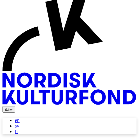
da
en
sv
fi