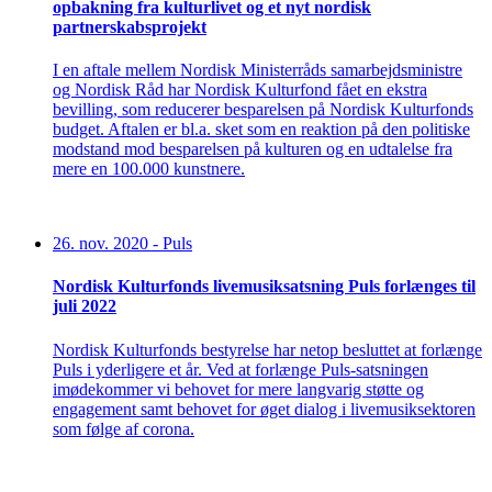
opbakning fra kulturlivet og et nyt nordisk
partnerskabsprojekt
I en aftale mellem Nordisk Ministerråds samarbejdsministre
og Nordisk Råd har Nordisk Kulturfond fået en ekstra
bevilling, som reducerer besparelsen på Nordisk Kulturfonds
budget. Aftalen er bl.a. sket som en reaktion på den politiske
modstand mod besparelsen på kulturen og en udtalelse fra
mere en 100.000 kunstnere.
26. nov. 2020
-
Puls
Nordisk Kulturfonds livemusiksatsning Puls forlænges til
juli 2022
Nordisk Kulturfonds bestyrelse har netop besluttet at forlænge
Puls i yderligere et år. Ved at forlænge Puls-satsningen
imødekommer vi behovet for mere langvarig støtte og
engagement samt behovet for øget dialog i livemusiksektoren
som følge af corona.