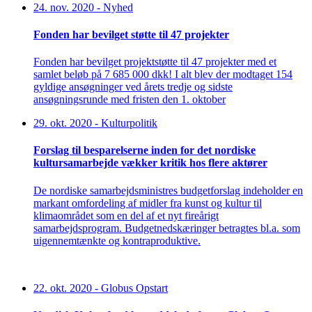
24. nov. 2020
-
Nyhed
Fonden har bevilget støtte til 47 projekter
Fonden har bevilget projektstøtte til 47 projekter med et
samlet beløb på 7 685 000 dkk! I alt blev der modtaget 154
gyldige ansøgninger ved årets tredje og sidste
ansøgningsrunde med fristen den 1. oktober
29. okt. 2020
-
Kulturpolitik
Forslag til besparelserne inden for det nordiske
kultursamarbejde vækker kritik hos flere aktører
De nordiske samarbejdsministres budgetforslag indeholder en
markant omfordeling af midler fra kunst og kultur til
klimaområdet som en del af et nyt fireårigt
samarbejdsprogram. Budgetnedskæringer betragtes bl.a. som
uigennemtænkte og kontraproduktive.
22. okt. 2020
-
Globus Opstart