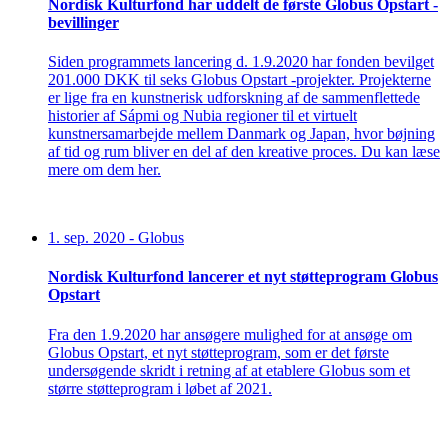
Nordisk Kulturfond har uddelt de første Globus Opstart -
bevillinger
Siden programmets lancering d. 1.9.2020 har fonden bevilget
201.000 DKK til seks Globus Opstart -projekter. Projekterne
er lige fra en kunstnerisk udforskning af de sammenflettede
historier af Sápmi og Nubia regioner til et virtuelt
kunstnersamarbejde mellem Danmark og Japan, hvor bøjning
af tid og rum bliver en del af den kreative proces. Du kan læse
mere om dem her.
1. sep. 2020
-
Globus
Nordisk Kulturfond lancerer et nyt støtteprogram Globus
Opstart
Fra den 1.9.2020 har ansøgere mulighed for at ansøge om
Globus Opstart, et nyt støtteprogram, som er det første
undersøgende skridt i retning af at etablere Globus som et
større støtteprogram i løbet af 2021.