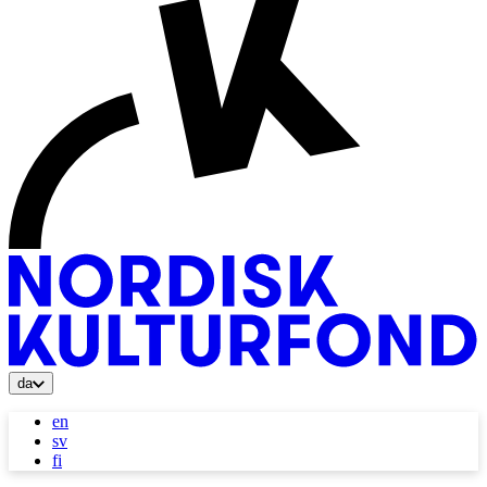
da
en
sv
fi