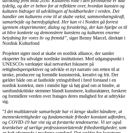
udvikling frem mod 2030. Kulturens rolle i den forbindelse er ikke
tydelig, og der er behov for at reflektere over, hvordan kunsten og
kulturen bidrager til udviklingen af holdbarheder i verden. Det
handler om kulturens evne til at skabe vækst, sammenhængskraft,
samarbejde og bæredygtighed. Her kan vi i Norden gå forrest
igennem eksperimenter, dialog og forankring, der kan hjælpe os til
at blive konkrete og demonstrere kunstens og kulturens enorme
betydning for vores liv og fremtid”,
siger Benny Marcel, direktør i
Nordisk Kulturfond
Projektet sigter mod at skabe en nordisk alliance, der samler
eksperter fra udvalgte nordiske institutioner. Med udgangspunkt i
UNESCOs værktøjer skal netværket fokusere på
rettighedsperspektiver og udvikle et nyt narrativ om retten til at
tænke, producere og formidle kunstnerisk, kreativt og frit. Det
gælder både om at fastholde ytringsfrihed i bred forstand i en
nordisk kontekst, men i mindst lige så høj grad om at hindre, at
samfundskritiske stemmer blandt kunstnere, kulturaktører, forskere
og formidlere verden over fratages deres mulighed for at udtrykke
sig.
”
I det multilaterale samarbejde har vi længe skullet håndtere, at
menneskerettigheder og fundamentale friheder konstant udfordres,
og COVID-19 har vist sig at forstærke tendenserne. Vi ser også
krænkelser af særlige professionsrelaterede frihedsrettigheder, som
er helt afgørende i moderne samfund. Det gælder for kunstnere,