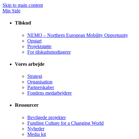
Skip to main content
Min Side
Tilskud
NEMO – Northern European Mobility Opportunity
Opstart
Projektstøtte
For tilskudsmodtagere
Vores arbejde
Strategi
Organisation
Partnerskaber
Fondens medarbejdere
Ressourcer
Bevilgede projekter
Funding Culture for a Changing World
Nyheder
Media kit