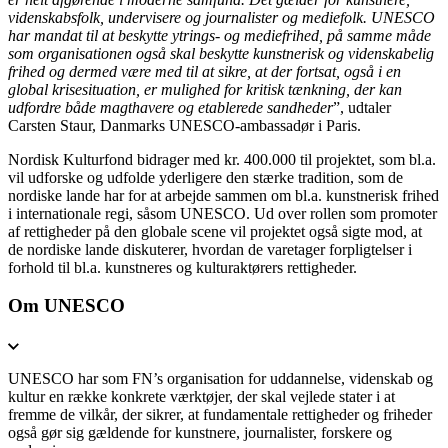
videnskabsfolk, undervisere og journalister og mediefolk. UNESCO
har mandat til at beskytte ytrings- og mediefrihed, på samme måde
som organisationen også skal beskytte kunstnerisk og videnskabelig
frihed og dermed være med til at sikre, at der fortsat, også i en
global krisesituation, er mulighed for kritisk tænkning, der kan
udfordre både magthavere og etablerede sandheder
”, udtaler
Carsten Staur, Danmarks UNESCO-ambassadør i Paris.
Nordisk Kulturfond bidrager med kr. 400.000 til projektet, som bl.a.
vil udforske og udfolde yderligere den stærke tradition, som de
nordiske lande har for at arbejde sammen om bl.a. kunstnerisk frihed
i internationale regi, såsom UNESCO. Ud over rollen som promoter
af rettigheder på den globale scene vil projektet også sigte mod, at
de nordiske lande diskuterer, hvordan de varetager forpligtelser i
forhold til bl.a. kunstneres og kulturaktørers rettigheder.
Om UNESCO
UNESCO har som FN’s organisation for uddannelse, videnskab og
kultur en række konkrete værktøjer, der skal vejlede stater i at
fremme de vilkår, der sikrer, at fundamentale rettigheder og friheder
også gør sig gældende for kunstnere, journalister, forskere og