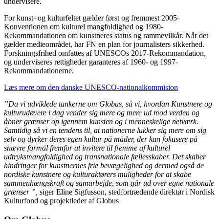
undervisere.
For kunst- og kulturfeltet gælder først og fremmest 2005-
Konventionen om kulturel mangfoldighed og 1980-
Rekommandationen om kunstneres status og rammevilkår. Når det
gælder medieområdet, har FN en plan for journalisters sikkerhed.
Forskningsfrihed omfattes af UNESCOs 2017-Rekommandation,
og underviseres rettigheder garanteres af 1960- og 1997-
Rekommandationerne.
Læs mere om den danske UNESCO-nationalkommision
”Da vi udviklede tankerne om Globus, så vi, hvordan Kunstnere og
kulturudøvere i dag vender sig mere og mere ud mod verden og
åbner grænser op igennem kunsten og i menneskelige netværk.
Samtidig så vi en tendens til, at nationerne lukker sig mere om sig
selv og dyrker deres egen kultur på måder, der kan fokusere på
snævre formål fremfor at invitere til fremme af kulturel
udtryksmangfoldighed og transnationale fællesskaber. Det skaber
hindringer for kunstnernes frie bevægelighed og dermed også de
nordiske kunstnere og kulturaktørers muligheder for at skabe
sammenhængskraft og samarbejde, som går ud over egne nationale
grænser ”,
siger Eline Sigfusson, stedfortrædende direktør i Nordisk
Kulturfond og projektleder af Globus