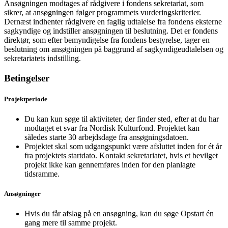
Ansøgningen modtages af rådgivere i fondens sekretariat, som
sikrer, at ansøgningen følger programmets vurderingskriterier.
Dernæst indhenter rådgivere en faglig udtalelse fra fondens eksterne
sagkyndige og indstiller ansøgningen til beslutning. Det er fondens
direktør, som efter bemyndigelse fra fondens bestyrelse, tager en
beslutning om ansøgningen på baggrund af sagkyndigeudtalelsen og
sekretariatets indstilling.
Betingelser
Projektperiode
Du kan kun søge til aktiviteter, der finder sted, efter at du har
modtaget et svar fra Nordisk Kulturfond. Projektet kan
således starte 30 arbejdsdage fra ansøgningsdatoen.
Projektet skal som udgangspunkt være afsluttet inden for ét år
fra projektets startdato. Kontakt sekretariatet, hvis et bevilget
projekt ikke kan gennemføres inden for den planlagte
tidsramme.
Ansøgninger
Hvis du får afslag på en ansøgning, kan du søge Opstart én
gang mere til samme projekt.