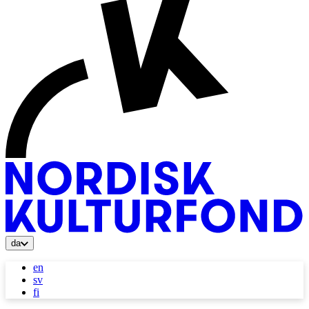
da
en
sv
fi