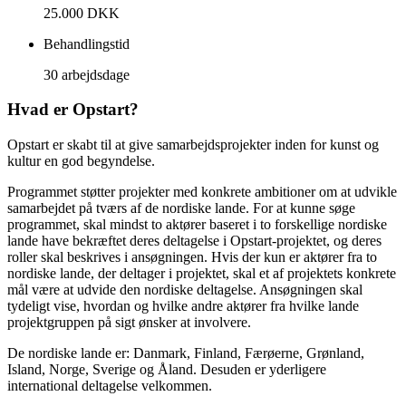
25.000 DKK
Behandlingstid
30 arbejdsdage
Hvad er Opstart?
Opstart er skabt til at give samarbejdsprojekter inden for kunst og
kultur en god begyndelse.
Programmet støtter projekter med konkrete ambitioner om at udvikle
samarbejdet på tværs af de nordiske lande. For at kunne søge
programmet, skal mindst to aktører baseret i to forskellige nordiske
lande have bekræftet deres deltagelse i Opstart-projektet, og deres
roller skal beskrives i ansøgningen. Hvis der kun er aktører fra to
nordiske lande, der deltager i projektet, skal et af projektets konkrete
mål være at udvide den nordiske deltagelse. Ansøgningen skal
tydeligt vise, hvordan og hvilke andre aktører fra hvilke lande
projektgruppen på sigt ønsker at involvere.
De nordiske lande er: Danmark, Finland, Færøerne, Grønland,
Island, Norge, Sverige og Åland. Desuden er yderligere
international deltagelse velkommen.