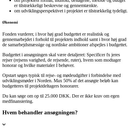
om projektets formål, indhold, deltagelse, metode og budget
er tilstrækkeligt beskrevne og gennemtænkte.
om udviklingsperspektivet i projektet er tilstrækkelig tydeligt.
Økonomi
Fonden vurderer, i hvor høj grad budgettet er realistisk og
gennemarbejdet i forhold til projektets indhold samt i hvor høj grad
de samarbejdsmæssige og nordiske ambitioner afspejles i budgettet.
Budgettet i ansøgningen skal være detaljeret: Specificer fx jeres
rejser (rejsens varighed, de rejsende, ruter), hvem som modtager
honorar og hvilke materialer I behøver.
Opstart søges typisk til rejse- og mødeudgifter i forbindelse med
udviklingsmøder i Norden. Max 50% af det ansøgte beløb kan
budgetteres til projektdeltagers honorarer.
Du kan søge om op til 25.000 DKK. Der er ikke krav om egen
medfinansiering.
Hvem behandler ansøgningen?