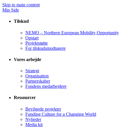
Skip to main content
Min Side
Tilskud
NEMO – Northern European Mobility Opportunity
Opstart
Projektstøtte
For tilskudsmodtagere
Vores arbejde
Strategi
Organisation
Partnerskaber
Fondens medarbejdere
Ressourcer
Bevilgede projekter
Funding Culture for a Changing World
Nyheder
Media kit