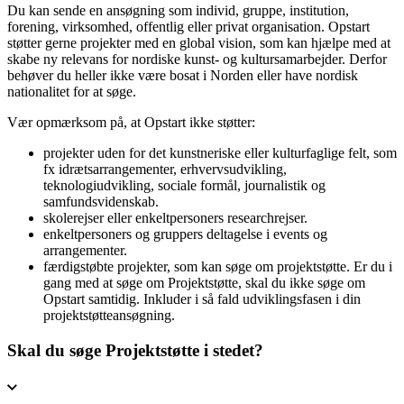
Du kan sende en ansøgning som individ, gruppe, institution,
forening, virksomhed, offentlig eller privat organisation. Opstart
støtter gerne projekter med en global vision, som kan hjælpe med at
skabe ny relevans for nordiske kunst- og kultursamarbejder. Derfor
behøver du heller ikke være bosat i Norden eller have nordisk
nationalitet for at søge.
Vær opmærksom på, at Opstart ikke støtter:
projekter uden for det kunstneriske eller kulturfaglige felt, som
fx idrætsarrangementer, erhvervsudvikling,
teknologiudvikling, sociale formål, journalistik og
samfundsvidenskab.
skolerejser eller enkeltpersoners researchrejser.
enkeltpersoners og gruppers deltagelse i events og
arrangementer.
færdigstøbte projekter, som kan søge om projektstøtte. Er du i
gang med at søge om Projektstøtte, skal du ikke søge om
Opstart samtidig. Inkluder i så fald udviklingsfasen i din
projektstøtteansøgning.
Skal du søge Projektstøtte i stedet?