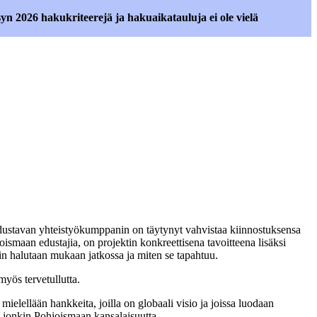
n 2026 hakukriteerejä ja hakuaikatauluja ei ole vielä
 edustavan yhteistyökumppanin on täytynyt vahvistaa kiinnostuksensa
aan edustajia, on projektin konkreettisena tavoitteena lisäksi
in halutaan mukaan jatkossa ja miten se tapahtuu.
yös tervetullutta.
ielellään hankkeita, joilla on globaali visio ja joissa luodaan
ai jonkin Pohjoismaan kansalaisuutta.