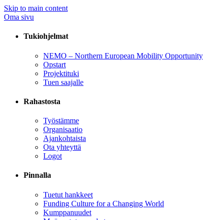
Skip to main content
Oma sivu
Tukiohjelmat
NEMO – Northern European Mobility Opportunity
Opstart
Projektituki
Tuen saajalle
Rahastosta
Työstämme
Organisaatio
Ajankohtaista
Ota yhteyttä
Logot
Pinnalla
Tuetut hankkeet
Funding Culture for a Changing World
Kumppanuudet