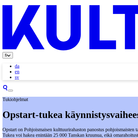
fi
da
en
sv
Tukiohjelmat
Opstart-tukea käynnistysvaihee
Opstart on Pohjoismaisen kulttuurirahaston panostus pohjoismaisten tai
Tukea voi hakea enintään 25 000 Tanskan kruunua, eikä omarahoitust