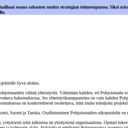
illaan osana rahaston uuden strategian toimeenpanoa. Siksi syksy
la.
ojekteille hyvä aloitus.
 Pohjoismaiden välistä yhteistyötä. Vähintään kahden, eri Pohjoismaita
attava hakemuksessa. Jos yhteistyökumppaneina on vain kahden Pohjoism
emuksessa on konkreettisesti osoitettava, mitä muita toimijoita projekti
uotsi, Suomi ja Tanska. Osallistuminen Pohjoismaiden ulkopuolelta on m
rityksenä sekä julkisena tai yksityisenä organisaationa. Opstart tukee m
n ja kulttuurin alalla. Hakijalta ei edellytetä Pohjoismaissa asumista t