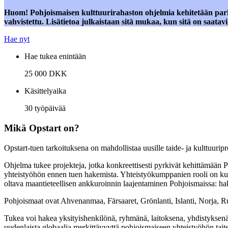
Huom! Pohjoismaisen kulttuurirahaston ohjelmia kehitetään parha
vahvistettu. Lisätietoa julkaistaan sitä mukaa, kun sitä on saatavil
Hae nyt
Hae tukea enintään
25 000 DKK
Käsittelyaika
30 työpäivää
Mikä Opstart on?
Opstart-tuen tarkoituksena on mahdollistaa uusille taide- ja kulttuuripr
Ohjelma tukee projekteja, jotka konkreettisesti pyrkivät kehittämään
yhteistyöhön ennen tuen hakemista. Yhteistyökumppanien rooli on kuv
oltava maantieteellisen ankkuroinnin laajentaminen Pohjoismaissa: hak
Pohjoismaat ovat Ahvenanmaa, Färsaaret, Grönlanti, Islanti, Norja, R
Tukea voi hakea yksityishenkilönä, ryhmänä, laitoksena, yhdistyksenä, y
uudenlaista globaalia merkittävyyttä pohjoismaiseen yhteistyöhön taitee