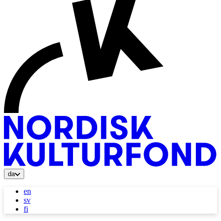
da
en
sv
fi