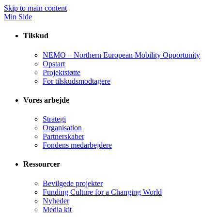
Skip to main content
Min Side
Tilskud
NEMO – Northern European Mobility Opportunity
Opstart
Projektstøtte
For tilskudsmodtagere
Vores arbejde
Strategi
Organisation
Partnerskaber
Fondens medarbejdere
Ressourcer
Bevilgede projekter
Funding Culture for a Changing World
Nyheder
Media kit