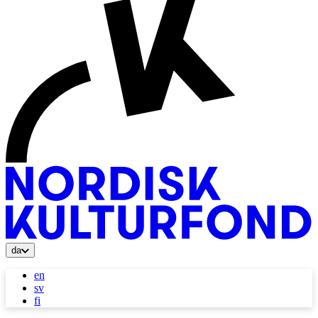
da
en
sv
fi