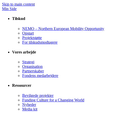
Skip to main content
Min Side
Tilskud
NEMO – Northern European Mobility Opportunity
Opstart
Projektstøtte
For tilskudsmodtagere
Vores arbejde
Strategi
Organisation
Partnerskaber
Fondens medarbejdere
Ressourcer
Bevilgede projekter
Funding Culture for a Changing World
Nyheder
Media kit