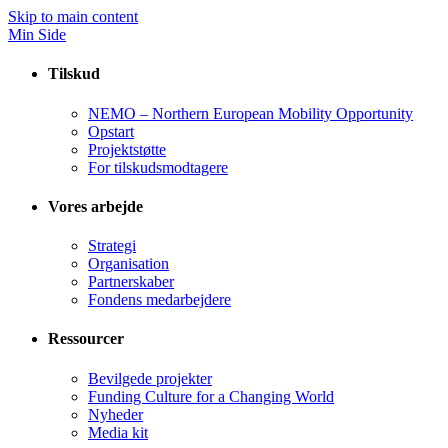
Skip to main content
Min Side
Tilskud
NEMO – Northern European Mobility Opportunity
Opstart
Projektstøtte
For tilskudsmodtagere
Vores arbejde
Strategi
Organisation
Partnerskaber
Fondens medarbejdere
Ressourcer
Bevilgede projekter
Funding Culture for a Changing World
Nyheder
Media kit