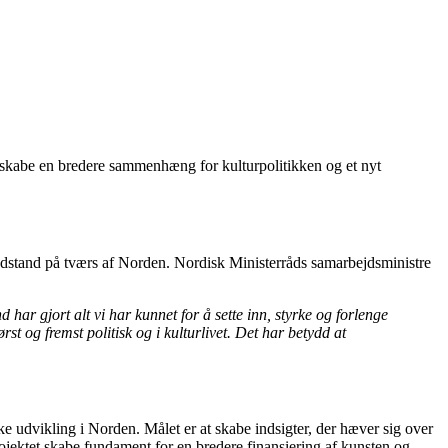
at skabe en bredere sammenhæng for kulturpolitikken og et nyt
modstand på tværs af Norden. Nordisk Ministerråds samarbejdsministre
d har gjort alt vi har kunnet for å sette inn, styrke og forlenge
rst og fremst politisk og i kulturlivet. Det har betydd at
ke udvikling i Norden. Målet er at skabe indsigter, der hæver sig over
projektet skabe fundament for en bredere finansiering af kunsten og