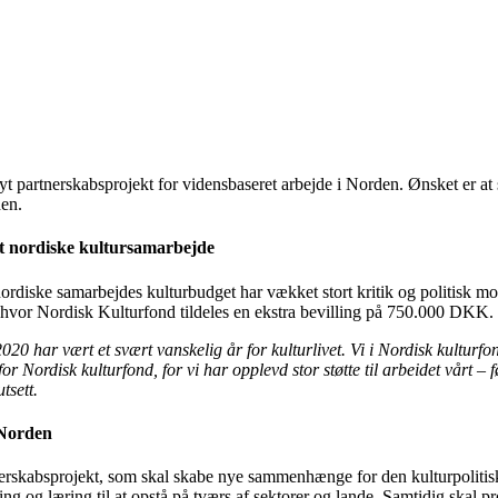
t nyt partnerskabsprojekt for vidensbaseret arbejde i Norden. Ønsket er 
den.
det nordiske kultursamarbejde
nordiske samarbejdes kulturbudget har vækket stort kritik og politisk 
hvor Nordisk Kulturfond tildeles en ekstra bevilling på 750.000 DKK.
2020 har vært et svært vanskelig år for kulturlivet. Vi i Nordisk kulturfon
 Nordisk kulturfond, for vi har opplevd stor støtte til arbeidet vårt – fø
tsett.
 Norden
rtnerskabsprojekt, som skal skabe nye sammenhænge for den kulturpolitis
 ting og læring til at opstå på tværs af sektorer og lande. Samtidig skal 