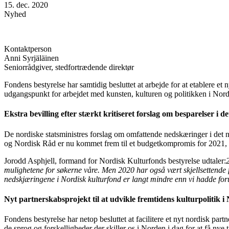
15. dec. 2020
Nyhed
Kontaktperson
Anni Syrjäläinen
Seniorrådgiver, stedfortrædende direktør
Fondens bestyrelse har samtidig besluttet at arbejde for at etablere e
udgangspunkt for arbejdet med kunsten, kulturen og politikken i Nor
Ekstra bevilling efter stærkt kritiseret forslag om besparelser i 
De nordiske statsministres forslag om omfattende nedskæringer i det 
og Nordisk Råd er nu kommet frem til et budgetkompromis for 2021, 
Jorodd Asphjell, formand for Nordisk Kulturfonds bestyrelse udtaler:
mulighetene for søkerne våre.
Men 2020 har også vært skjellsettende for
nedskjæringene i Nordisk kulturfond er langt mindre enn vi hadde foru
Nyt partnerskabsprojekt til at udvikle fremtidens kulturpolitik i
Fondens bestyrelse har netop besluttet at facilitere et nyt nordisk pa
de sprog og forskelligheder der skiller os i Norden i dag for at få nye