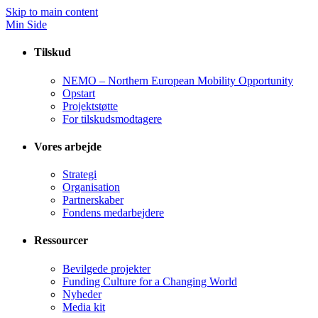
Skip to main content
Min Side
Tilskud
NEMO – Northern European Mobility Opportunity
Opstart
Projektstøtte
For tilskudsmodtagere
Vores arbejde
Strategi
Organisation
Partnerskaber
Fondens medarbejdere
Ressourcer
Bevilgede projekter
Funding Culture for a Changing World
Nyheder
Media kit