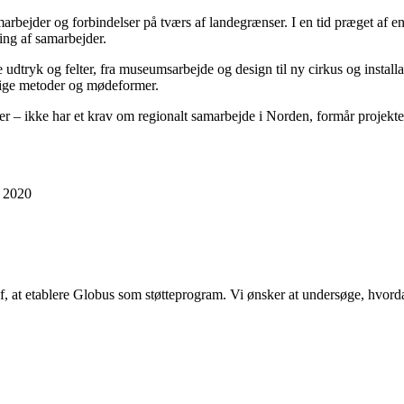
rbejder og forbindelser på tværs af landegrænser. I en tid præget af e
ning af samarbejder.
 udtryk og felter, fra museumsarbejde og design til ny cirkus og instal
lige metoder og mødeformer.
er – ikke har et krav om regionalt samarbejde i Norden, formår projekte
r 2020
 af, at etablere Globus som støtteprogram. Vi ønsker at undersøge, hvo