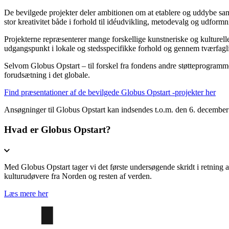
De bevilgede projekter deler ambitionen om at etablere og uddybe sama
stor kreativitet både i forhold til idéudvikling, metodevalg og udform
Projekterne repræsenterer mange forskellige kunstneriske og kulturelle
udgangspunkt i lokale og stedsspecifikke forhold og gennem tværfag
Selvom Globus Opstart – til forskel fra fondens andre støtteprogramm
forudsætning i det globale.
Find præsentationer af de bevilgede Globus Opstart -projekter her
Ansøgninger til Globus Opstart kan indsendes t.o.m. den 6. decembe
Hvad er Globus Opstart?
Med Globus Opstart tager vi det første undersøgende skridt i retning
kulturudøvere fra Norden og resten af verden.
Læs mere her