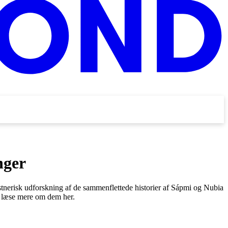
nger
stnerisk udforskning af de sammenflettede historier af Sápmi og Nubia
an læse mere om dem her.