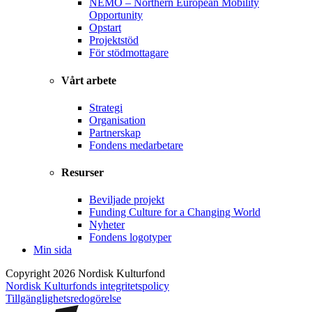
NEMO – Northern European Mobility
Opportunity
Opstart
Projektstöd
För stödmottagare
Vårt arbete
Strategi
Organisation
Partnerskap
Fondens medarbetare
Resurser
Beviljade projekt
Funding Culture for a Changing World
Nyheter
Fondens logotyper
Min sida
Copyright 2026 Nordisk Kulturfond
Nordisk Kulturfonds integritetspolicy
Tillgänglighets­redogörelse