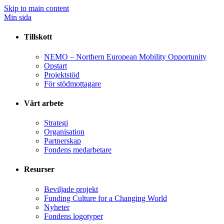
Skip to main content
Min sida
Tillskott
NEMO – Northern European Mobility Opportunity
Opstart
Projektstöd
För stödmottagare
Vårt arbete
Strategi
Organisation
Partnerskap
Fondens medarbetare
Resurser
Beviljade projekt
Funding Culture for a Changing World
Nyheter
Fondens logotyper