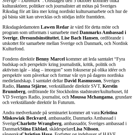
Sverige – Danmark”
. Onsdagen den 5 oktober kommer olika
kulturaktörer, politiker och journalister att mötas på Sveriges
Riksdag för att lära mer kring nordiskt kultursamarbete och hur de
på bästa sätt kan utvecklas och stödjas inför framtiden.
Riksdagsledamoten
Lawen Redar
är värd för detta möte och
program som utformats i samarbete med
Danmarks Ambassad i
Sverige
,
Øresundsinstituttet
,
Lise Bach Hansen
, ordförande i
utskottet för samarbete mellan Sverige och Danmark, och Nordisk
Kulturfond.
Fondens direktör
Benny Marcel
kommer att leda samtalet “Fyra
budskap och perspektiv kring journalistik, kritik, politik och
aktivism igår – idag – imorgon” som fokuserar på olika idéer och
perspektiv som påverkar och formar vår syn på dagens nordiska
medielandskap. I samtalet deltar
David Rasmusson
, Sveriges
Radio,
Hanna Stjärne
, verkställande direktör SVT,
Kerstin
Brunnberg
, ordförande för Stockholms stadsteater/kulturhuset, fd
VD Sveriges Radio, journalist, och
Moussa Mchangama
, grundare
och verkställande direktör In Futurum.
Andra medverkande på seminariet kommer att vara:
Kristina
Miskowiak Beckvard
, ambassadör, Danmarks Ambassad i
Sverige
Charlotte Wrangberg
, ambassadör, Sveriges ambassad i
Danmark
Stina Ekblad
, skådespelare
Lisa Nilsson
,
sångerska
Christian Have
, Forfatter og indehaver af HAVE