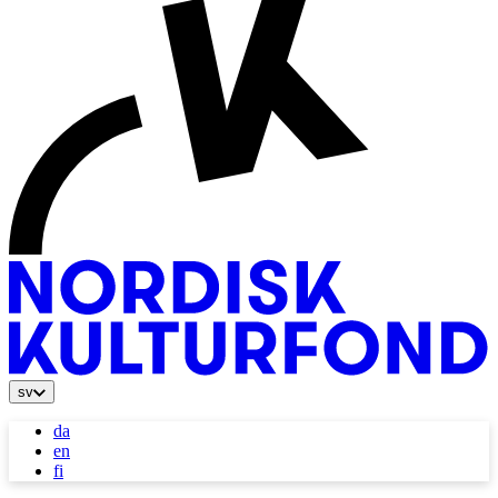
sv
da
en
fi