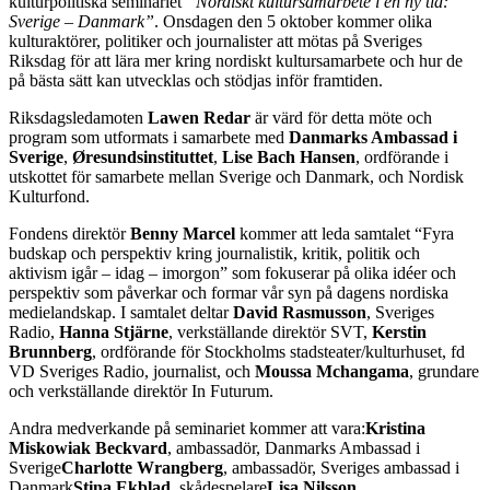
kulturpolitiska seminariet
“Nordiskt kultursamarbete i en ny tid:
Sverige – Danmark”
. Onsdagen den 5 oktober kommer olika
kulturaktörer, politiker och journalister att mötas på Sveriges
Riksdag för att lära mer kring nordiskt kultursamarbete och hur de
på bästa sätt kan utvecklas och stödjas inför framtiden.
Riksdagsledamoten
Lawen Redar
är värd för detta möte och
program som utformats i samarbete med
Danmarks Ambassad i
Sverige
,
Øresundsinstituttet
,
Lise Bach Hansen
, ordförande i
utskottet för samarbete mellan Sverige och Danmark, och Nordisk
Kulturfond.
Fondens direktör
Benny Marcel
kommer att leda samtalet “Fyra
budskap och perspektiv kring journalistik, kritik, politik och
aktivism igår – idag – imorgon” som fokuserar på olika idéer och
perspektiv som påverkar och formar vår syn på dagens nordiska
medielandskap. I samtalet deltar
David Rasmusson
, Sveriges
Radio,
Hanna Stjärne
, verkställande direktör SVT,
Kerstin
Brunnberg
, ordförande för Stockholms stadsteater/kulturhuset, fd
VD Sveriges Radio, journalist, och
Moussa Mchangama
, grundare
och verkställande direktör In Futurum.
Andra medverkande på seminariet kommer att vara:
Kristina
Miskowiak Beckvard
, ambassadör, Danmarks Ambassad i
Sverige
Charlotte Wrangberg
, ambassadör, Sveriges ambassad i
Danmark
Stina Ekblad
, skådespelare
Lisa Nilsson
,