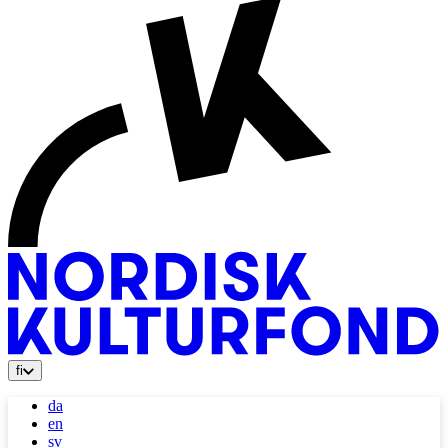
fi
da
en
sv