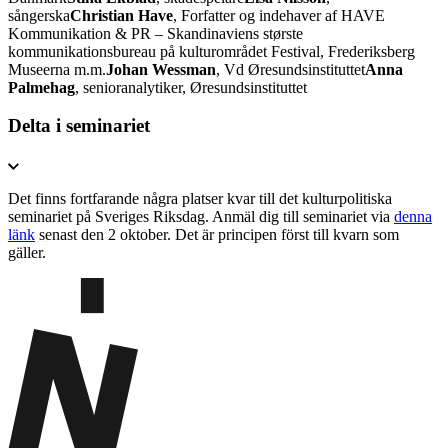
sångerska
Christian Have
, Forfatter og indehaver af HAVE
Kommunikation & PR – Skandinaviens største
kommunikationsbureau på kulturområdet Festival, Frederiksberg
Museerna m.m.
Johan Wessman
, Vd Øresundsinstituttet
Anna
Palmehag
, senioranalytiker, Øresundsinstituttet
Delta i seminariet
Det finns fortfarande några platser kvar till det kulturpolitiska
seminariet på Sveriges Riksdag. Anmäl dig till seminariet via
denna
länk
senast den 2 oktober. Det är principen först till kvarn som
gäller.