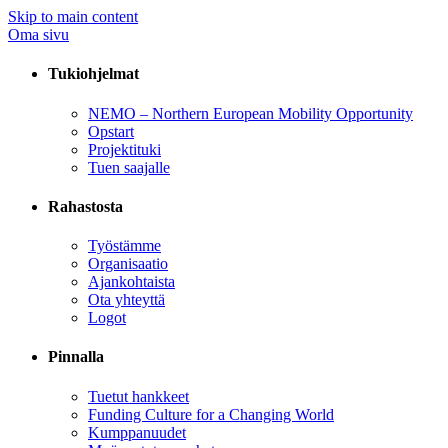
Skip to main content
Oma sivu
Tukiohjelmat
NEMO – Northern European Mobility Opportunity
Opstart
Projektituki
Tuen saajalle
Rahastosta
Työstämme
Organisaatio
Ajankohtaista
Ota yhteyttä
Logot
Pinnalla
Tuetut hankkeet
Funding Culture for a Changing World
Kumppanuudet