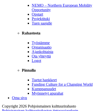
NEMO – Northern European Mobility
Opportunity
Opstart
Projektituki
Tuen saajalle
Rahastosta
Työstämme
Organisaatio
Ajankohtaista
Ota yhteyttä
Logot
Pinnalla
Tuetut hankkeet
Funding Culture for a Changing World
Kumppanuudet
Myönnetyt apurahat
Oma sivu
Copyright 2026 Pohjoismainen kulttuurirahasto
Pohjoismaisen kulttuurirahaston tietosuojaseloste