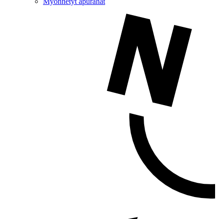
Myönnetyt apurahat