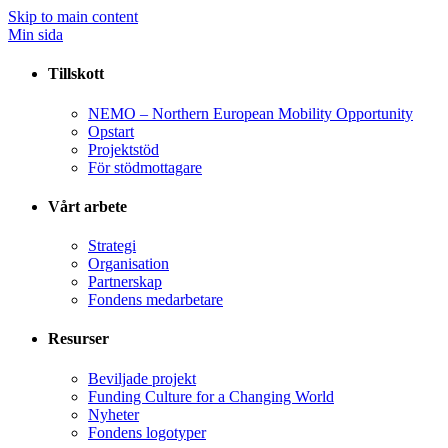
Skip to main content
Min sida
Tillskott
NEMO – Northern European Mobility Opportunity
Opstart
Projektstöd
För stödmottagare
Vårt arbete
Strategi
Organisation
Partnerskap
Fondens medarbetare
Resurser
Beviljade projekt
Funding Culture for a Changing World
Nyheter
Fondens logotyper