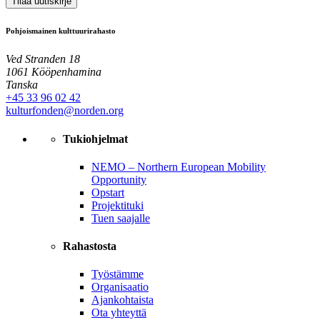
Tilaa uutiskirje
Pohjoismainen kulttuurirahasto
Ved Stranden 18
1061 Kööpenhamina
Tanska
+45 33 96 02 42
kulturfonden@norden.org
Tukiohjelmat
NEMO – Northern European Mobility
Opportunity
Opstart
Projektituki
Tuen saajalle
Rahastosta
Työstämme
Organisaatio
Ajankohtaista
Ota yhteyttä