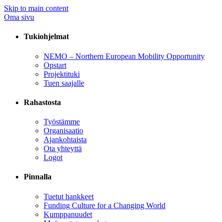
Skip to main content
Oma sivu
Tukiohjelmat
NEMO – Northern European Mobility Opportunity
Opstart
Projektituki
Tuen saajalle
Rahastosta
Työstämme
Organisaatio
Ajankohtaista
Ota yhteyttä
Logot
Pinnalla
Tuetut hankkeet
Funding Culture for a Changing World
Kumppanuudet