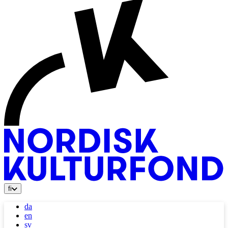
fi
da
en
sv