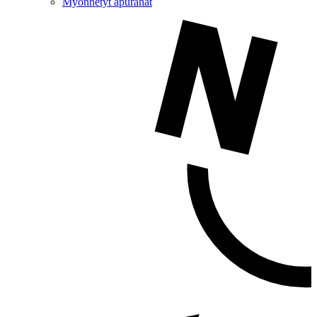
Myönnetyt apurahat