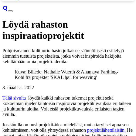
Löydä rahaston
inspiraatioprojektit
Pohjoismainen kulttuurirahasto julkaisee säännöllisesti esittelyjä
aiemmin tuetuista projekteista, jotka voivat inspiroida hakijoita
kehittämään omia projekti-ideoita.
Kuva: Billede: Nathalie Wuerth & Anamaya Farthing-
Kohl fra projektet 'SKÄL ɧɛːl for weaving'
8. maalisk. 2022
Tältä sivulta
löydät kaikki rahaston tukemat projektit sekä
kokoelman mielenkiintoisia inspiroivia projektikuvauksia eri taiteen
ja kulttuurin aloilta. Voit etsiä projektikuvauksia erilaisten tagien
avulla.
Jos sinulla on uusi projekti-idea mielelläsi, mutta tarvitset apua sen
kehittämiseen, voit olla yhteydessä rahaston
projektilähettiläisiin
.
He
voivat antaa käytännön ohjeita pohjoismaisten kulttuuriprojektien