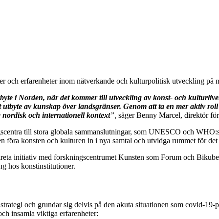
er och erfarenheter inom nätverkande och kulturpolitisk utveckling på n
yte i Norden, när det kommer till utveckling av konst- och kulturlive
gt utbyte av kunskap över landsgränser. Genom att ta en mer aktiv roll
e nordisk och internationell kontext
”,
säger Benny Marcel, direktör fö
kningscentra till stora globala sammanslutningar, som UNESCO och WHO:
en föra konsten och kulturen in i nya samtal och utvidga rummet för det 
ta initiativ med forskningscentrumet Kunsten som Forum och Bikubenf
g hos konstinstitutioner.
trategi och grundar sig delvis på den akuta situationen som covid-19-p
 och insamla viktiga erfarenheter: