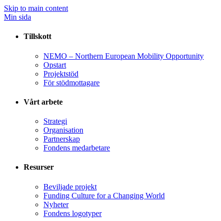
Skip to main content
Min sida
Tillskott
NEMO – Northern European Mobility Opportunity
Opstart
Projektstöd
För stödmottagare
Vårt arbete
Strategi
Organisation
Partnerskap
Fondens medarbetare
Resurser
Beviljade projekt
Funding Culture for a Changing World
Nyheter
Fondens logotyper