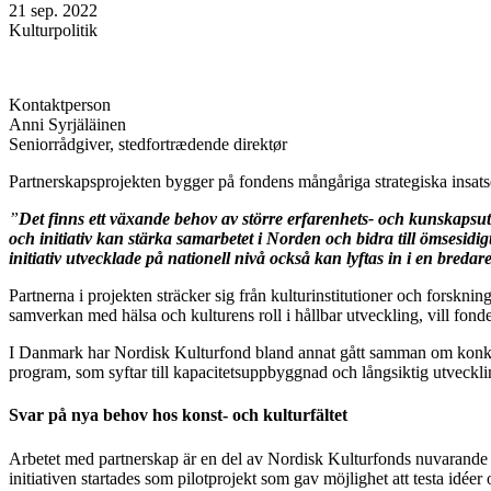
21 sep. 2022
Kulturpolitik
Kontaktperson
Anni Syrjäläinen
Seniorrådgiver, stedfortrædende direktør
Partnerskapsprojekten bygger på fondens mångåriga strategiska insats
”
Det finns ett växande behov av större erfarenhets- och kunskapsutb
och initiativ kan stärka samarbetet i Norden och bidra till ömsesidi
initiativ utvecklade på nationell nivå också kan lyftas in i en bredar
Partnerna i projekten sträcker sig från kulturinstitutioner och fors
samverkan med hälsa och kulturens roll i hållbar utveckling, vill fond
I Danmark har Nordisk Kulturfond bland annat gått samman om konkre
program, som syftar till kapacitetsuppbyggnad och långsiktig utvecklin
Svar på nya behov hos konst- och kulturfältet
Arbetet med partnerskap är en del av Nordisk Kulturfonds nuvarande s
initiativen startades som pilotprojekt som gav möjlighet att testa idéer