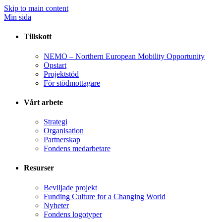
Skip to main content
Min sida
Tillskott
NEMO – Northern European Mobility Opportunity
Opstart
Projektstöd
För stödmottagare
Vårt arbete
Strategi
Organisation
Partnerskap
Fondens medarbetare
Resurser
Beviljade projekt
Funding Culture for a Changing World
Nyheter
Fondens logotyper