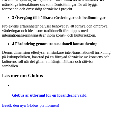
mänskliga
interaktioner ses som
förutsättningar
för
att
bygga
förtroende
och
ömsesidig
förståelse
i projekt.
3
Övergång
till
hållbara
värderingar
och
bedömningar
Projektens
erfarenheter
belyser behovet av
att
förnya
och
ompröva
värderingar
och
ideal som
traditionellt
förknippas
med
internationaliseringsinsatser
inom
konst
–
och
kultursektorn
.
4
Förändring
genom
transnationell
konstutövning
Denna
dimension efterlyser en
starkare
inter/
transnationell
inriktning
på
kulturpolitiken
, baserad på en
förnyad
förståelse
av
konstens
och
kulturens roll
när
det
gäller
att
främja
hållbara
och
rättvisa
samhällen
.
Läs mer om Globus
Globus är utformat för en föränderlig värld
Besök den nya Globus-plattformen!