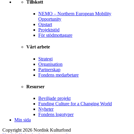
Tillskott
NEMO – Northern European Mobility
Opportunity
Opstart
Projektstöd
För stödmottagare
Vårt arbete
Strategi
Organisation
Partnerskap
Fondens medarbetare
Resurser
Beviljade projekt
Funding Culture for a Changing World
Nyheter
Fondens logotyper
Min sida
Copyright 2026 Nordisk Kulturfond