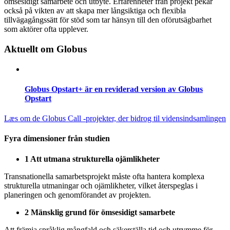
ömsesidigt samarbete och utbyte. Erfarenheter från projekt pekar
också på vikten av att skapa mer långsiktiga och flexibla
tillvägagångssätt för stöd som tar hänsyn till den oförutsägbarhet
som aktörer ofta upplever.
Aktuellt om Globus
Globus Opstart+ är en reviderad version av Globus
Opstart
Læs om de Globus Call -projekter, der bidrog til vidensindsamlingen
Fyra
dimensioner
från
studien
1
Att
utmana
strukturella
ojämlikheter
Transnationella
samarbetsprojekt
måste
ofta
hantera
komplexa
strukturella
utmaningar
och
ojämlikheter
,
vilket
återspeglas
i
planeringen
och
genomförandet
av projekten.
2
Mänsklig
grund
för
ömsesidigt
samarbete
Att
främja
språklig
mångfald
och
säkerställa
tid
och
utrymme
för