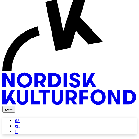
sv
da
en
fi