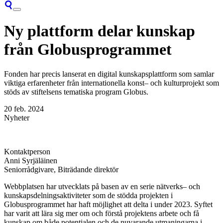
Ny plattform delar kunskap
från Globusprogrammet
Fonden har
precis
lanserat en digital
kunskapsplattform
som
samlar
viktiga
erfarenheter
från
internationella
konst
–
och
kulturprojekt som
stöds
av stiftelsens
tematiska
program Globus.
20 feb. 2024
Nyheter
Kontaktperson
Anni Syrjäläinen
Seniorrådgivare, Biträdande direktör
Webbplatsen
har
utvecklats
på basen av en serie
nätverks
–
och
kunskapsdelningsaktiviteter
som de
stödda
projekten i
Globusprogrammet har haft
möjlighet
att
delta i under 2023.
Syftet
har
varit
att
lära
sig
mer
om
och
förstå
projektens
arbete
och
få
kunskap
om både
potentialen
och
de
nuvarande
utmaningarna
i