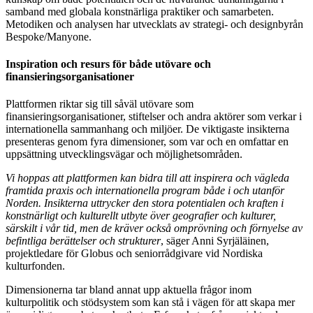
samband
med
globala
konstnärliga
praktiker
och
samarbeten.
Metodiken
och
analysen har
utvecklats
av strategi-
och
designbyrån
Bespoke
/
Manyone
.
Inspiration
och
resurs
för
både
utövare
och
finansieringsorganisationer
Plattformen riktar sig till såväl utövare som
finansieringsorganisationer, stiftelser och andra aktörer som verkar i
internationella sammanhang och miljöer. De viktigaste insikterna
presenteras genom fyra dimensioner, som var och en omfattar en
uppsättning utvecklingsvägar och möjlighetsområden.
Vi hoppas att plattformen kan bidra till att inspirera och vägleda
framtida praxis och internationella program både i och utanför
Norden. Insikterna uttrycker den stora potentialen och kraften i
konstnärligt och kulturellt utbyte över geografier och kulturer,
särskilt i vår tid, men de kräver också omprövning och förnyelse av
befintliga berättelser och strukturer
, säger Anni Syrjäläinen,
projektledare för Globus och seniorrådgivare vid Nordiska
kulturfonden.
Dimensionerna tar bland annat upp aktuella frågor inom
kulturpolitik och stödsystem som kan stå i vägen för att skapa mer