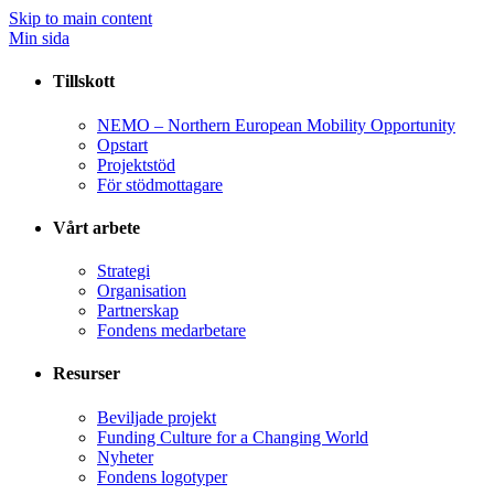
Skip to main content
Min sida
Tillskott
NEMO – Northern European Mobility Opportunity
Opstart
Projektstöd
För stödmottagare
Vårt arbete
Strategi
Organisation
Partnerskap
Fondens medarbetare
Resurser
Beviljade projekt
Funding Culture for a Changing World
Nyheter
Fondens logotyper