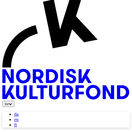
sv
da
en
fi