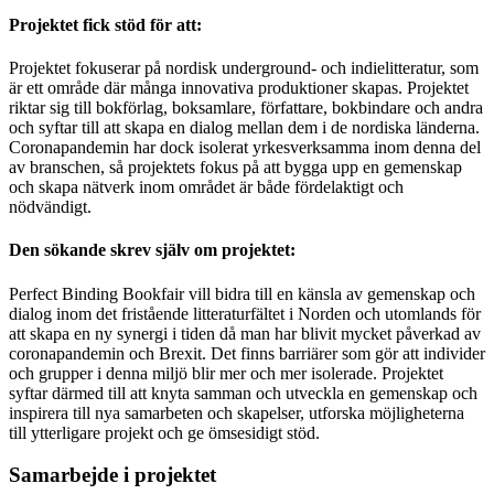
Projektet fick stöd för att:
Projektet fokuserar på nordisk underground- och indielitteratur, som
är ett område där många innovativa produktioner skapas. Projektet
riktar sig till bokförlag, boksamlare, författare, bokbindare och andra
och syftar till att skapa en dialog mellan dem i de nordiska länderna.
Coronapandemin har dock isolerat yrkesverksamma inom denna del
av branschen, så projektets fokus på att bygga upp en gemenskap
och skapa nätverk inom området är både fördelaktigt och
nödvändigt.
Den sökande skrev själv om projektet:
Perfect Binding Bookfair vill bidra till en känsla av gemenskap och
dialog inom det fristående litteraturfältet i Norden och utomlands för
att skapa en ny synergi i tiden då man har blivit mycket påverkad av
coronapandemin och Brexit. Det finns barriärer som gör att individer
och grupper i denna miljö blir mer och mer isolerade. Projektet
syftar därmed till att knyta samman och utveckla en gemenskap och
inspirera till nya samarbeten och skapelser, utforska möjligheterna
till ytterligare projekt och ge ömsesidigt stöd.
Samarbejde i projektet