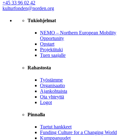
+45 33 96 02 42
kulturfonden@norden.org
Tukiohjelmat
NEMO – Northern European Mobility
Opportunity
Opstart
Projektituki
Tuen saajalle
Rahastosta
Työstämme
Organisaatio
Ajankohtaista
Ota yhteyttä
Logot
Pinnalla
Tuetut hankkeet
Funding Culture for a Changing World
Kumppanuudet