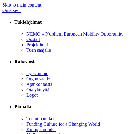
Skip to main content
Oma sivu
Tukiohjelmat
NEMO – Northern European Mobility Opportunity
Opstart
Projektituki
Tuen saajalle
Rahastosta
Työstämme
Organisaatio
Ajankohtaista
Ota yhteyttä
Logot
Pinnalla
Tuetut hankkeet
Funding Culture for a Changing World
Kumppanuudet