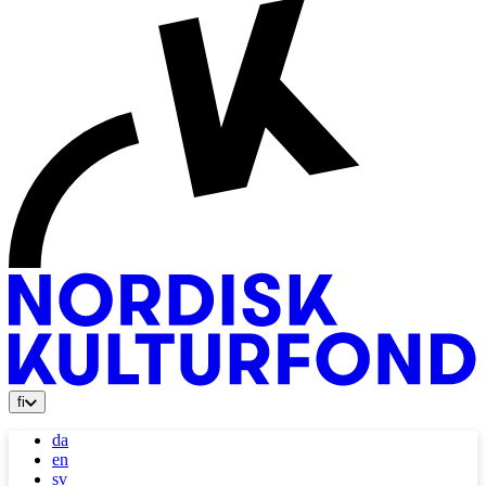
fi
da
en
sv