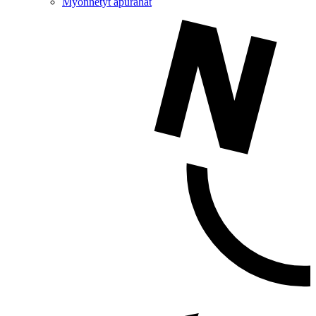
Myönnetyt apurahat