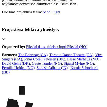
näyttämötaideyhteisön aktiiviseen osallistumiseen.
Lue lisää projektista täällä:
Sand Flight
Projektissa tehtävä yhteistyö:
Organized by:
Fiksdal dans stiftelse: Ingri Fiksdal (NO)
Partners:
The Bentway (CA),
Toronto Dance Theatre (CA)
,
Viva
Singers (CA)
,
Jonas Corell Petersen (DK)
,
Lasse Marhaug (NO)
,
David Gehrt (DK)
,
Gaute Tønder (NO)
,
Sigurd Myhre (NO)
,
Pernille Holden (NO)
,
Sudesh Adhana (IN)
,
Nicole Schuchardt
(DE)