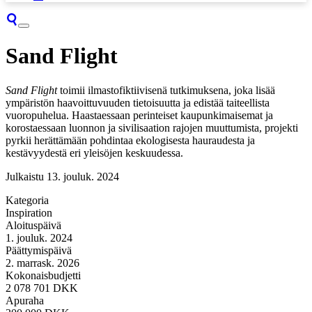
Sand Flight
Sand Flight
toimii ilmastofiktiivisenä tutkimuksena, joka lisää
ympäristön haavoittuvuuden tietoisuutta ja edistää taiteellista
vuoropuhelua. Haastaessaan perinteiset kaupunkimaisemat ja
korostaessaan luonnon ja sivilisaation rajojen muuttumista, projekti
pyrkii herättämään pohdintaa ekologisesta hauraudesta ja
kestävyydestä eri yleisöjen keskuudessa.
Julkaistu
13. jouluk. 2024
Kategoria
Inspiration
Aloituspäivä
1. jouluk. 2024
Päättymispäivä
2. marrask. 2026
Kokonaisbudjetti
2 078 701 DKK
Apuraha