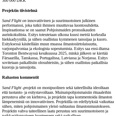
300 000 DKK
Projektin tiivistelmä
Sand Flight on
innovatiivinen ja suurimuotoinen julkinen
performanssi, joka tutkii ihmisen muuttuvaa luontosuhdetta.
Inspiraationsa se on saanut Pohjoismaiden pronssikauden
aurinkokultista. Esitys toteutetaan ulkona kuusi metriä korkealla
hiekkadyynillä, ja siihen osallistuu kymmenen tanssijaa ja kuoro.
Esityksessä käsitellään muun muassa ilmastosiirtolaisuutta,
varjonpalvontaa ja ekologista sopeutumista. Esitys saa ensi-iltansa
Toronton Bentwayssä kesäkuussa 2025, minkä jälkeen se kiertää
Färsaarilla, Tanskassa, Portugalissa, Latviassa ja Norjassa. Esitys
sovitetaan paikallisiin olosuhteisiin, ja siihen osallistuu paikallisia
kuoroja ja tanssijoita.
Rahaston kommentit
Sand Flight -p
rojekti on monipuolinen sekä taiteellisilta ideoiltaan
että tuotanto- ja esitystavoiltaan. Muinaispohjoismaisiin rituaaleihin
perustuva aihe on kiehtova, ja projektin tapa kommentoida ilmaston
lämpenemistä on innovatiivinen. Projektilla on edellytyksiä vaikuttaa
siihen, miten pohjoismainen yleisö suhtautuu ilmastonmuutokseen.
Projektin vahva taiteellinen laatu perustuu sen suurimuotoiseen ja
paikkasidonnaiseen luonteeseen sekä paikallisen