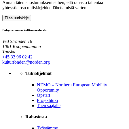
Annan täten suostumukseni siihen, että rahasto tallentaa
yhteystietosn uutiskirjeiden lähettämistä varten.
Tilaa uutiskirje
Pohjoismainen kulttuurirahasto
Ved Stranden 18
1061 Kööpenhamina
Tanska
+45 33 96 02 42
kulturfonden@norden.org
Tukiohjelmat
NEMO – Northern European Mobility
Opportunity
Opstart
Projektituki
Tuen saajalle
Rahastosta
Työstämme