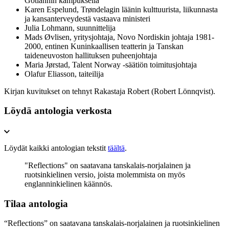
Gotlannin kampuksella
Karen Espelund, Trøndelagin läänin kulttuurista, liikunnasta
ja kansanterveydestä vastaava ministeri
Julia Lohmann, suunnittelija
Mads Øvlisen, yritysjohtaja, Novo Nordiskin johtaja 1981-
2000, entinen Kuninkaallisen teatterin ja Tanskan
taideneuvoston hallituksen puheenjohtaja
Maria Jørstad, Talent Norway -säätiön toimitusjohtaja
Olafur Eliasson, taiteilija
Kirjan kuvitukset on tehnyt Rakastaja Robert (Robert Lönnqvist).
Löydä antologia verkosta
Löydät kaikki antologian tekstit
täältä
.
"Reflections" on saatavana tanskalais-norjalainen ja
ruotsinkielinen versio, joista molemmista on myös
englanninkielinen käännös.
Tilaa antologia
“Reflections” on saatavana tanskalais-norjalainen ja ruotsinkielinen