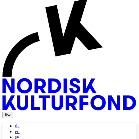
fi
da
en
sv