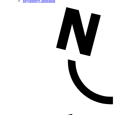
Myönnetyt apurahat