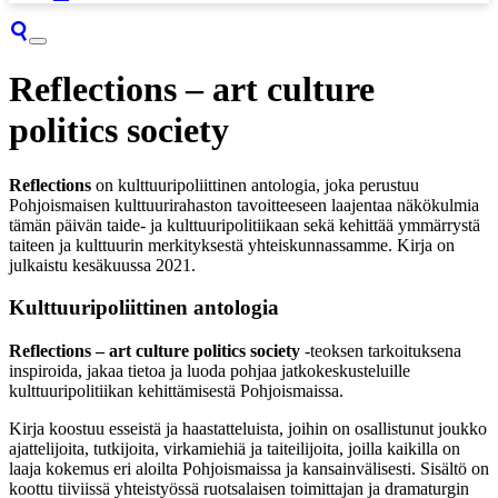
Reflections – art culture
politics society
Reflections
on kulttuuripoliittinen antologia, joka perustuu
Pohjoismaisen kulttuurirahaston tavoitteeseen laajentaa näkökulmia
tämän päivän taide- ja kulttuuripolitiikaan sekä kehittää ymmärrystä
taiteen ja kulttuurin merkityksestä yhteiskunnassamme. Kirja on
julkaistu kesäkuussa 2021.
Kulttuuripoliittinen antologia
Reflections – art culture politics society
-teoksen tarkoituksena
inspiroida, jakaa tietoa ja luoda pohjaa jatkokeskusteluille
kulttuuripolitiikan kehittämisestä Pohjoismaissa.
Kirja koostuu esseistä ja haastatteluista, joihin on osallistunut joukko
ajattelijoita, tutkijoita, virkamiehiä ja taiteilijoita, joilla kaikilla on
laaja kokemus eri aloilta Pohjoismaissa ja kansainvälisesti. Sisältö on
koottu tiiviissä yhteistyössä ruotsalaisen toimittajan ja dramaturgin