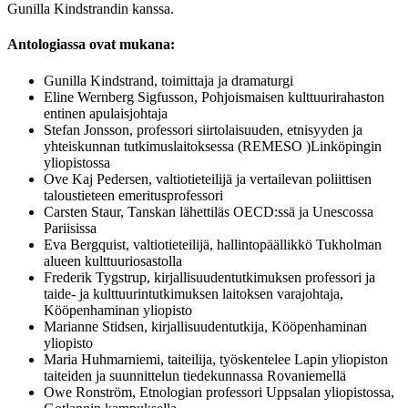
Gunilla Kindstrandin kanssa.
Antologiassa ovat mukana:
Gunilla Kindstrand, toimittaja ja dramaturgi
Eline Wernberg Sigfusson, Pohjoismaisen kulttuurirahaston
entinen apulaisjohtaja
Stefan Jonsson, professori siirtolaisuuden, etnisyyden ja
yhteiskunnan tutkimuslaitoksessa (REMESO )Linköpingin
yliopistossa
Ove Kaj Pedersen, valtiotieteilijä ja vertailevan poliittisen
taloustieteen emeritusprofessori
Carsten Staur, Tanskan lähettiläs OECD:ssä ja Unescossa
Pariisissa
Eva Bergquist, valtiotieteilijä, hallintopäällikkö Tukholman
alueen kulttuuriosastolla
Frederik Tygstrup, kirjallisuudentutkimuksen professori ja
taide- ja kulttuurintutkimuksen laitoksen varajohtaja,
Kööpenhaminan yliopisto
Marianne Stidsen, kirjallisuudentutkija, Kööpenhaminan
yliopisto
Maria Huhmarniemi, taiteilija, työskentelee Lapin yliopiston
taiteiden ja suunnittelun tiedekunnassa Rovaniemellä
Owe Ronström, Etnologian professori Uppsalan yliopistossa,