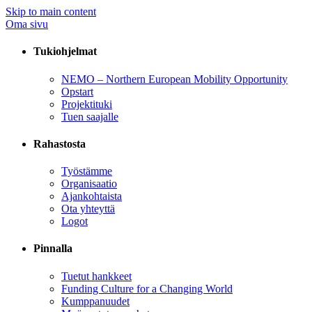
Skip to main content
Oma sivu
Tukiohjelmat
NEMO – Northern European Mobility Opportunity
Opstart
Projektituki
Tuen saajalle
Rahastosta
Työstämme
Organisaatio
Ajankohtaista
Ota yhteyttä
Logot
Pinnalla
Tuetut hankkeet
Funding Culture for a Changing World
Kumppanuudet