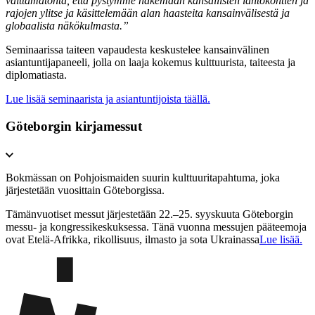
välttämätöntä, että pystymme näkemään kansallisten lähtökohtien ja
rajojen ylitse ja käsittelemään alan haasteita kansainvälisestä ja
globaalista näkökulmasta.”
Seminaarissa taiteen vapaudesta keskustelee kansainvälinen
asiantuntijapaneeli, jolla on laaja kokemus kulttuurista, taiteesta ja
diplomatiasta.
Lue lisää seminaarista ja asiantuntijoista täällä.
Göteborgin kirjamessut
Bokmässan on Pohjoismaiden suurin kulttuuritapahtuma, joka
järjestetään vuosittain Göteborgissa.
Tämänvuotiset messut järjestetään 22.–25. syyskuuta Göteborgin
messu- ja kongressikeskuksessa. Tänä vuonna messujen pääteemoja
ovat Etelä-Afrikka, rikollisuus, ilmasto ja sota Ukrainassa
Lue lisää.