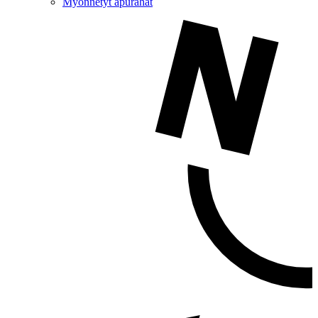
Myönnetyt apurahat