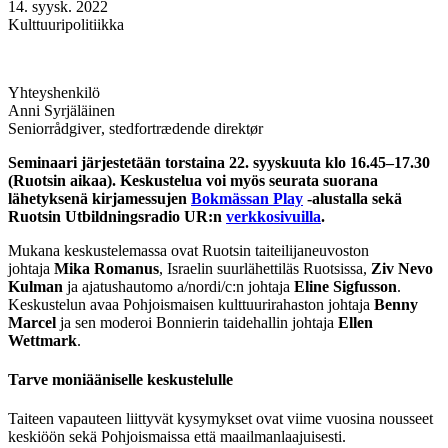
14. syysk. 2022
Kulttuuripolitiikka
Yhteyshenkilö
Anni Syrjäläinen
Seniorrådgiver, stedfortrædende direktør
Seminaari järjestetään torstaina 22. syyskuuta klo 16.45–17.30
(Ruotsin aikaa). Keskustelua voi myös seurata suorana
lähetyksenä kirjamessujen
Bokmässan Play
-alustalla sekä
Ruotsin Utbildningsradio UR:n
verkkosivuilla
.
Mukana keskustelemassa ovat Ruotsin taiteilijaneuvoston
johtaja
Mika Romanus
, Israelin suurlähettiläs Ruotsissa,
Ziv Nevo
Kulman
ja ajatushautomo a/nordi/c:n johtaja
Eline Sigfusson
.
Keskustelun avaa Pohjoismaisen kulttuurirahaston johtaja
Benny
Marcel
ja sen moderoi Bonnierin taidehallin johtaja
Ellen
Wettmark
.
Tarve moniääniselle keskustelulle
Taiteen vapauteen liittyvät kysymykset ovat viime vuosina nousseet
keskiöön sekä Pohjoismaissa että maailmanlaajuisesti.