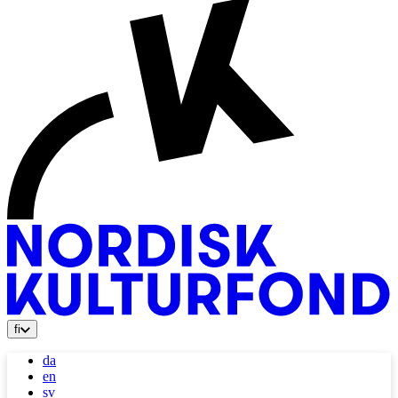
fi
da
en
sv