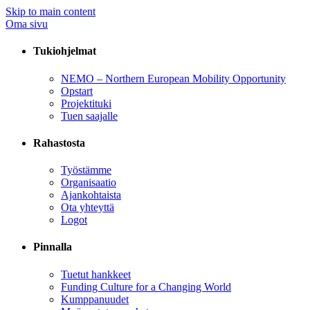
Skip to main content
Oma sivu
Tukiohjelmat
NEMO – Northern European Mobility Opportunity
Opstart
Projektituki
Tuen saajalle
Rahastosta
Työstämme
Organisaatio
Ajankohtaista
Ota yhteyttä
Logot
Pinnalla
Tuetut hankkeet
Funding Culture for a Changing World
Kumppanuudet