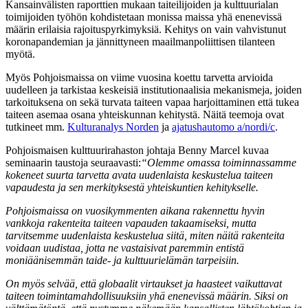
Kansainvälisten raporttien mukaan taiteilijoiden ja kulttuurialan
toimijoiden työhön kohdistetaan monissa maissa yhä enenevissä
määrin erilaisia rajoituspyrkimyksiä. Kehitys on vain vahvistunut
koronapandemian ja jännittyneen maailmanpoliittisen tilanteen
myötä.
Myös Pohjoismaissa on viime vuosina koettu tarvetta arvioida
uudelleen ja tarkistaa keskeisiä institutionaalisia mekanismeja, joiden
tarkoituksena on sekä turvata taiteen vapaa harjoittaminen että tukea
taiteen asemaa osana yhteiskunnan kehitystä. Näitä teemoja ovat
tutkineet mm.
Kulturanalys Norden
ja
ajatushautomo a/nordi/c
.
Pohjoismaisen kulttuurirahaston johtaja Benny Marcel kuvaa
seminaarin taustoja seuraavasti:
“Olemme omassa toiminnassamme
kokeneet suurta tarvetta avata uudenlaista keskustelua taiteen
vapaudesta ja sen merkityksestä yhteiskuntien kehitykselle.
Pohjoismaissa on vuosikymmenten aikana rakennettu hyvin
vankkoja rakenteita taiteen vapauden takaamiseksi, mutta
tarvitsemme uudenlaista keskustelua siitä, miten näitä rakenteita
voidaan uudistaa, jotta ne vastaisivat paremmin entistä
moniäänisemmän taide- ja kulttuurielämän tarpeisiin.
On myös selvää, että globaalit virtaukset ja haasteet vaikuttavat
taiteen toimintamahdollisuuksiin yhä enenevissä määrin. Siksi on