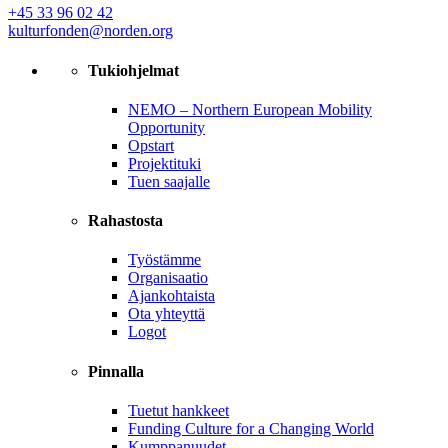
+45 33 96 02 42
kulturfonden@norden.org
Tukiohjelmat
NEMO – Northern European Mobility
Opportunity
Opstart
Projektituki
Tuen saajalle
Rahastosta
Työstämme
Organisaatio
Ajankohtaista
Ota yhteyttä
Logot
Pinnalla
Tuetut hankkeet
Funding Culture for a Changing World
Kumppanuudet