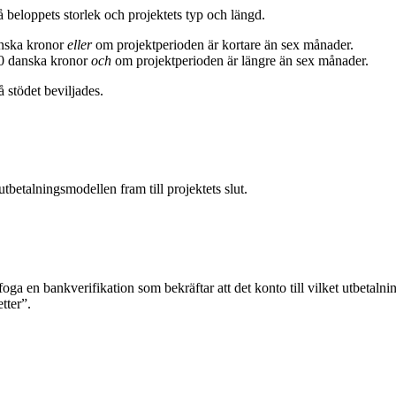
 beloppets storlek och projektets typ och längd.
anska kronor
eller
om projektperioden är kortare än sex månader.
00 danska kronor
och
om projektperioden är längre än sex månader.
 stödet beviljades.
utbetalningsmodellen fram till projektets slut.
 en bankverifikation som bekräftar att det konto till vilket utbetalning
tter”.