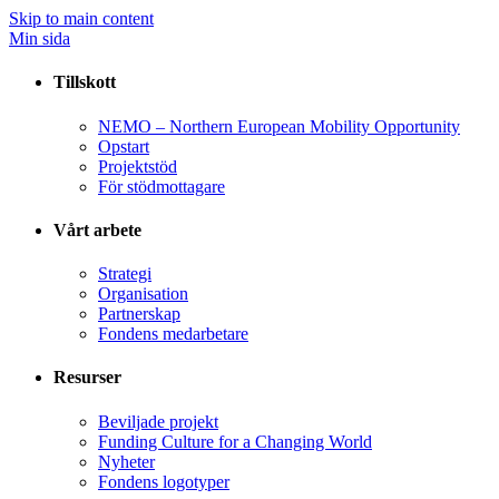
Skip to main content
Min sida
Tillskott
NEMO – Northern European Mobility Opportunity
Opstart
Projektstöd
För stödmottagare
Vårt arbete
Strategi
Organisation
Partnerskap
Fondens medarbetare
Resurser
Beviljade projekt
Funding Culture for a Changing World
Nyheter
Fondens logotyper