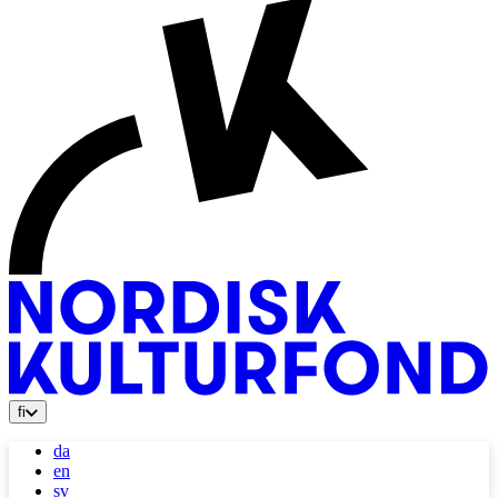
fi
da
en
sv