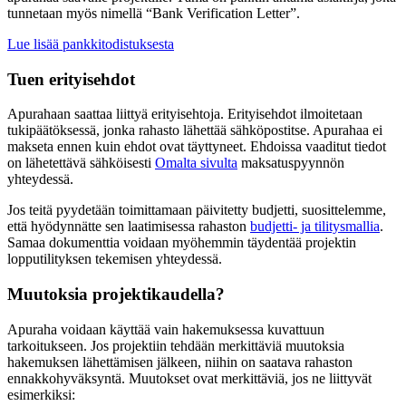
tunnetaan myös nimellä “Bank Verification Letter”.
Lue lisää pankkitodistuksesta
Tuen erityisehdot
Apurahaan saattaa liittyä erityisehtoja. Erityisehdot ilmoitetaan
tukipäätöksessä, jonka rahasto lähettää sähköpostitse. Apurahaa ei
makseta ennen kuin ehdot ovat täyttyneet. Ehdoissa vaaditut tiedot
on lähetettävä sähköisesti
Omalta sivulta
maksatuspyynnön
yhteydessä.
Jos teitä pyydetään toimittamaan päivitetty budjetti, suosittelemme,
että hyödynnätte sen laatimisessa rahaston
budjetti- ja tilitysmallia
.
Samaa dokumenttia voidaan myöhemmin täydentää projektin
lopputilityksen tekemisen yhteydessä.
Muutoksia projektikaudella?
Apuraha voidaan käyttää vain hakemuksessa kuvattuun
tarkoitukseen. Jos projektiin tehdään merkittäviä muutoksia
hakemuksen lähettämisen jälkeen, niihin on saatava rahaston
ennakkohyväksyntä. Muutokset ovat merkittäviä, jos ne liittyvät
esimerkiksi: