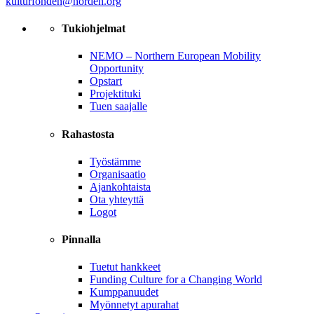
kulturfonden@norden.org
Tukiohjelmat
NEMO – Northern European Mobility
Opportunity
Opstart
Projektituki
Tuen saajalle
Rahastosta
Työstämme
Organisaatio
Ajankohtaista
Ota yhteyttä
Logot
Pinnalla
Tuetut hankkeet
Funding Culture for a Changing World
Kumppanuudet
Myönnetyt apurahat