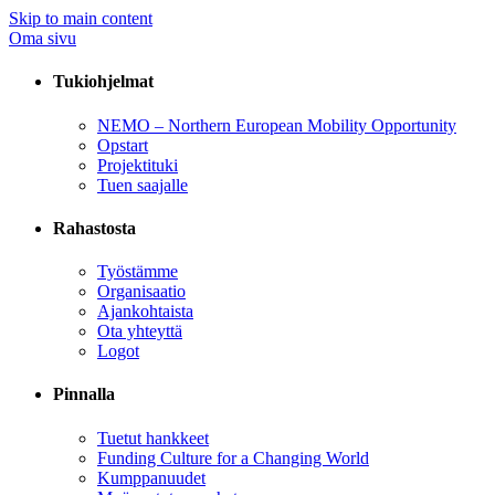
Skip to main content
Oma sivu
Tukiohjelmat
NEMO – Northern European Mobility Opportunity
Opstart
Projektituki
Tuen saajalle
Rahastosta
Työstämme
Organisaatio
Ajankohtaista
Ota yhteyttä
Logot
Pinnalla
Tuetut hankkeet
Funding Culture for a Changing World
Kumppanuudet