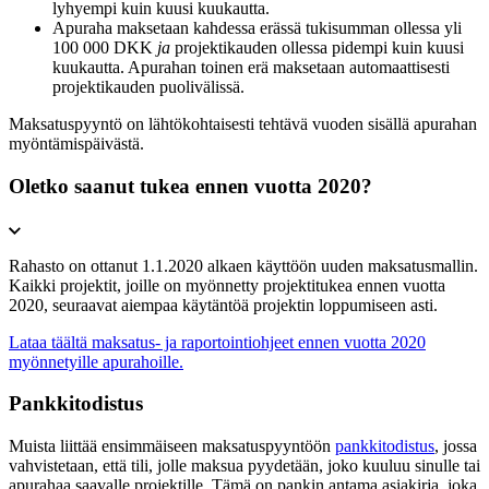
lyhyempi kuin kuusi kuukautta.
Apuraha maksetaan kahdessa erässä tukisumman ollessa yli
100 000 DKK
ja
projektikauden ollessa pidempi kuin kuusi
kuukautta. Apurahan toinen erä maksetaan automaattisesti
projektikauden puolivälissä.
Maksatuspyyntö on lähtökohtaisesti tehtävä vuoden sisällä apurahan
myöntämispäivästä.
Oletko saanut tukea ennen vuotta 2020?
Rahasto on ottanut 1.1.2020 alkaen käyttöön uuden maksatusmallin.
Kaikki projektit, joille on myönnetty projektitukea ennen vuotta
2020, seuraavat aiempaa käytäntöä projektin loppumiseen asti.
Lataa täältä maksatus- ja raportointiohjeet ennen vuotta 2020
myönnetyille apurahoille.
Pankkitodistus
Muista liittää ensimmäiseen maksatuspyyntöön
pankkitodistus
, jossa
vahvistetaan, että tili, jolle maksua pyydetään, joko kuuluu sinulle tai
apurahaa saavalle projektille. Tämä on pankin antama asiakirja, joka