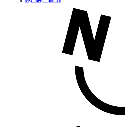
Myönnetyt apurahat