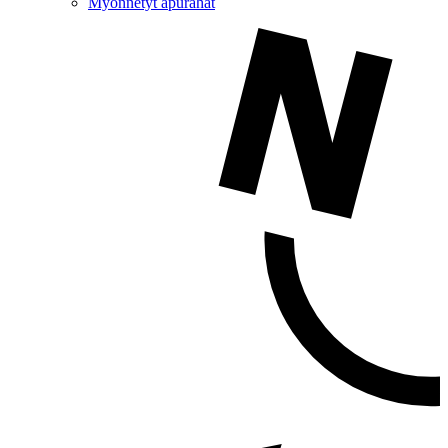
Myönnetyt apurahat