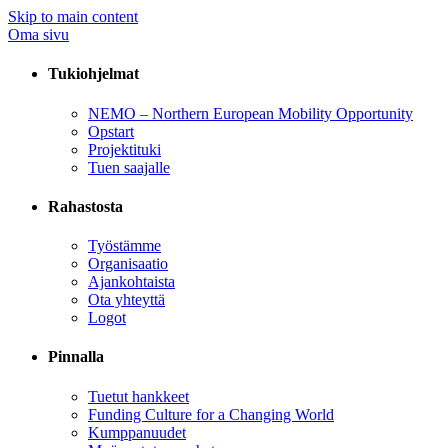
Skip to main content
Oma sivu
Tukiohjelmat
NEMO – Northern European Mobility Opportunity
Opstart
Projektituki
Tuen saajalle
Rahastosta
Työstämme
Organisaatio
Ajankohtaista
Ota yhteyttä
Logot
Pinnalla
Tuetut hankkeet
Funding Culture for a Changing World
Kumppanuudet