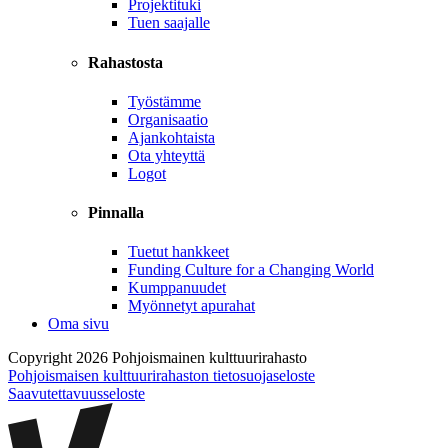
Projektituki
Tuen saajalle
Rahastosta
Työstämme
Organisaatio
Ajankohtaista
Ota yhteyttä
Logot
Pinnalla
Tuetut hankkeet
Funding Culture for a Changing World
Kumppanuudet
Myönnetyt apurahat
Oma sivu
Copyright 2026 Pohjoismainen kulttuurirahasto
Pohjoismaisen kulttuurirahaston tietosuojaseloste
Saavutettavuusseloste