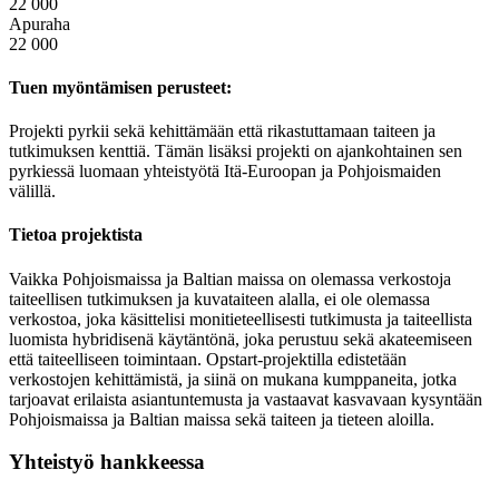
22 000
Apuraha
22 000
Tuen myöntämisen perusteet:
Projekti pyrkii sekä kehittämään että rikastuttamaan taiteen ja
tutkimuksen kenttiä. Tämän lisäksi projekti on ajankohtainen sen
pyrkiessä luomaan yhteistyötä Itä-Euroopan ja Pohjoismaiden
välillä.
Tietoa projektista
Vaikka Pohjoismaissa ja Baltian maissa on olemassa verkostoja
taiteellisen tutkimuksen ja kuvataiteen alalla, ei ole olemassa
verkostoa, joka käsittelisi monitieteellisesti tutkimusta ja taiteellista
luomista hybridisenä käytäntönä, joka perustuu sekä akateemiseen
että taiteelliseen toimintaan. Opstart-projektilla edistetään
verkostojen kehittämistä, ja siinä on mukana kumppaneita, jotka
tarjoavat erilaista asiantuntemusta ja vastaavat kasvavaan kysyntään
Pohjoismaissa ja Baltian maissa sekä taiteen ja tieteen aloilla.
Yhteistyö hankkeessa