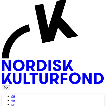
fi
da
en
sv