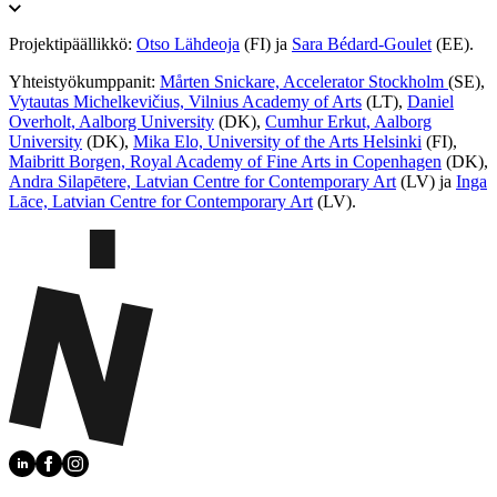
Projektipäällikkö:
Otso Lähdeoja
(FI) ja
Sara Bédard-Goulet
(EE).
Yhteistyökumppanit:
Mårten Snickare, Accelerator Stockholm
(SE),
Vytautas Michelkevičius, Vilnius Academy of Arts
(LT),
Daniel
Overholt, Aalborg University
(DK),
Cumhur Erkut, Aalborg
University
(DK),
Mika Elo, University of the Arts Helsinki
(FI),
Maibritt Borgen, Royal Academy of Fine Arts in Copenhagen
(DK),
Andra Silapētere, Latvian Centre for Contemporary Art
(LV) ja
Inga
Lāce, Latvian Centre for Contemporary Art
(LV).