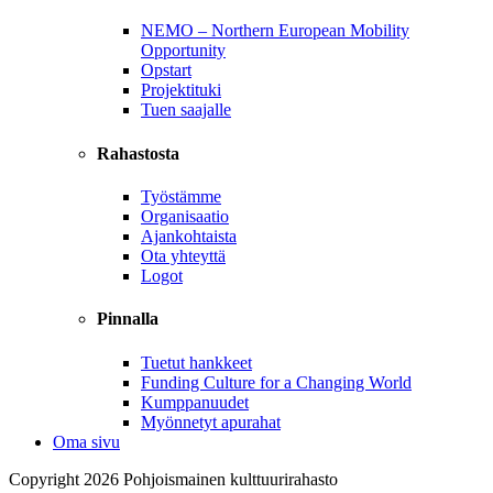
NEMO – Northern European Mobility
Opportunity
Opstart
Projektituki
Tuen saajalle
Rahastosta
Työstämme
Organisaatio
Ajankohtaista
Ota yhteyttä
Logot
Pinnalla
Tuetut hankkeet
Funding Culture for a Changing World
Kumppanuudet
Myönnetyt apurahat
Oma sivu
Copyright 2026 Pohjoismainen kulttuurirahasto