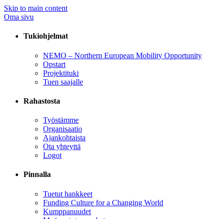
Skip to main content
Oma sivu
Tukiohjelmat
NEMO – Northern European Mobility Opportunity
Opstart
Projektituki
Tuen saajalle
Rahastosta
Työstämme
Organisaatio
Ajankohtaista
Ota yhteyttä
Logot
Pinnalla
Tuetut hankkeet
Funding Culture for a Changing World
Kumppanuudet