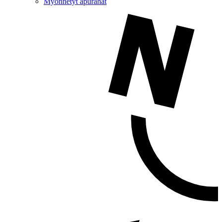
Myönnetyt apurahat