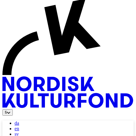
fi
da
en
sv