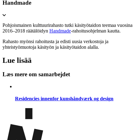
Handmade
Pohjoismainen kulttuurirahasto tutki käsityötaidon teemaa vuosina
2016–2018 räätälöidyn
Handmade
-rahoitusohjelman kautta.
Rahasto myönsi rahoitusta ja edisti uusia verkostoja ja
yhteistyömuotoja käsityön ja käsityötaidon alalla.
Lue lisää
Læs mere om samarbejdet
Residencies innenfor kunshåndværk og design