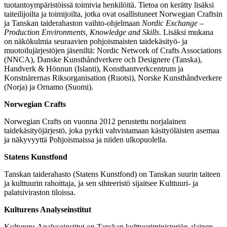
tuotantoympäristöissä toimivia henkilöitä. Tietoa on kerätty lisäksi
taiteilijoilta ja toimijoilta, jotka ovat osallistuneet Norwegian Craftsin
ja Tanskan taiderahaston vaihto-ohjelmaan
Nordic Exchange –
Production Environments, Knowledge and Skills
. Lisäksi mukana
on näkökulmia seuraavien pohjoismaisten taidekäsityö- ja
muotoilujärjestöjen jäseniltä: Nordic Network of Crafts Associations
(NNCA), Danske Kunsthåndverkere och Designere (Tanska),
Handverk & Hönnun (Islanti), Konsthantverkcentrum ja
Konstnärernas Riksorganisation (Ruotsi), Norske Kunsthåndverkere
(Norja) ja Ornamo (Suomi).
Norwegian Crafts
Norwegian Crafts on vuonna 2012 perustettu norjalainen
taidekäsityöjärjestö, joka pyrkii vahvistamaan käsityöläisten asemaa
ja näkyvyyttä Pohjoismaissa ja niiden ulkopuolella.
Statens Kunstfond
Tanskan taiderahasto (Statens Kunstfond) on Tanskan suurin taiteen
ja kulttuurin rahoittaja, ja sen sihteeristö sijaitsee Kulttuuri- ja
palatsiviraston tiloissa.
Kulturens Analyseinstitut
Kulturens Analyseinstitut on Tanskan kulttuuriministeriön alainen