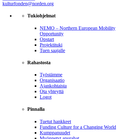
kulturfonden@norden.org
Tukiohjelmat
NEMO – Northern European Mobility
Opportunity
Opstart
Projektituki
Tuen saajalle
Rahastosta
Työstämme
Organisaatio
Ajankohtaista
Ota yhteyttä
Logot
Pinnalla
Tuetut hankkeet
Funding Culture for a Changing World
Kumppanuudet
Myönnetyt apurahat