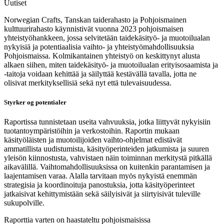
Uutiset
Norwegian Crafts, Tanskan taiderahasto ja Pohjoismainen
kulttuurirahasto käynnistivät vuonna 2023 pohjoismaisen
yhteistyöhankkeen, jossa selvitetään taidekäsityö- ja muotoilualan
nykyisiä ja potentiaalisia vaihto- ja yhteistyömahdollisuuksia
Pohjoismaissa. Kolmikantainen yhteistyö on keskittynyt alusta
alkaen siihen, miten taidekäsityö- ja muotoilualan erityisosaamista ja
-taitoja voidaan kehittää ja säilyttää kestävällä tavalla, jotta ne
olisivat merkityksellisiä sekä nyt että tulevaisuudessa.
Styrker og potentialer
Raportissa tunnistetaan useita vahvuuksia, jotka liittyvät nykyisiin
tuotantoympäristöihin ja verkostoihin. Raportin mukaan
käsityöläisten ja muotoilijoiden vaihto-ohjelmat edistävät
ammatillista uudistumista, käsityöperinteiden jatkumista ja suuren
yleisön kiinnostusta, vahvistaen näin toiminnan merkitystä pitkällä
aikavälillä. Vaihtomahdollisuuksissa on kuitenkin parantamisen ja
laajentamisen varaa. Alalla tarvitaan myös nykyistä enemmän
strategisia ja koordinoituja panostuksia, jotta käsityöperinteet
jatkaisivat kehittymistään sekä säilyisivät ja siirtyisivät tuleville
sukupolville.
Raporttia varten on haastateltu pohjoismaisissa