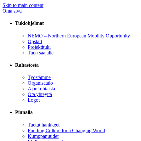
Skip to main content
Oma sivu
Tukiohjelmat
NEMO – Northern European Mobility Opportunity
Opstart
Projektituki
Tuen saajalle
Rahastosta
Työstämme
Organisaatio
Ajankohtaista
Ota yhteyttä
Logot
Pinnalla
Tuetut hankkeet
Funding Culture for a Changing World
Kumppanuudet