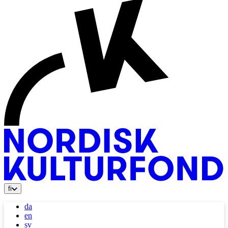
fi
da
en
sv