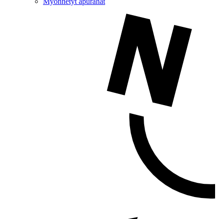
Myönnetyt apurahat