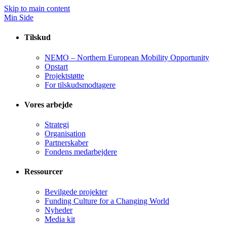
Skip to main content
Min Side
Tilskud
NEMO – Northern European Mobility Opportunity
Opstart
Projektstøtte
For tilskudsmodtagere
Vores arbejde
Strategi
Organisation
Partnerskaber
Fondens medarbejdere
Ressourcer
Bevilgede projekter
Funding Culture for a Changing World
Nyheder
Media kit