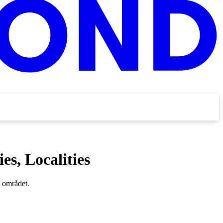
es, Localities
å området.