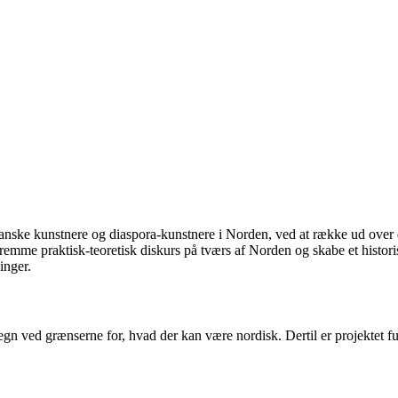
kanske kunstnere og diaspora-kunstnere i Norden, ved at række ud over d
mme praktisk-teoretisk diskurs på tværs af Norden og skabe et historisk 
inger.
tegn ved grænserne for, hvad der kan være nordisk. Dertil er projektet f