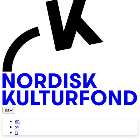
da
en
sv
fi