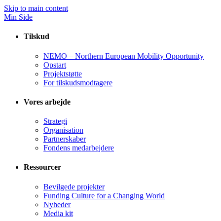
Skip to main content
Min Side
Tilskud
NEMO – Northern European Mobility Opportunity
Opstart
Projektstøtte
For tilskudsmodtagere
Vores arbejde
Strategi
Organisation
Partnerskaber
Fondens medarbejdere
Ressourcer
Bevilgede projekter
Funding Culture for a Changing World
Nyheder
Media kit