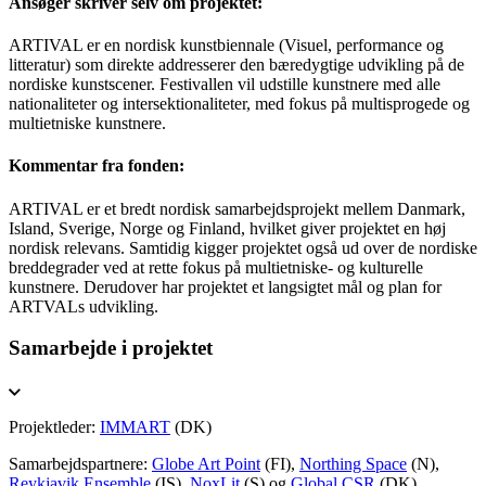
Ansøger skriver selv om projektet:
ARTIVAL er en nordisk kunstbiennale (Visuel, performance og
litteratur) som direkte addresserer den bæredygtige udvikling på de
nordiske kunstscener. Festivallen vil udstille kunstnere med alle
nationaliteter og intersektionaliteter, med fokus på multisprogede og
multietniske kunstnere.
Kommentar fra fonden:
ARTIVAL er et bredt nordisk samarbejdsprojekt mellem Danmark,
Island, Sverige, Norge og Finland, hvilket giver projektet en høj
nordisk relevans. Samtidig kigger projektet også ud over de nordiske
breddegrader ved at rette fokus på multietniske- og kulturelle
kunstnere. Derudover har projektet et langsigtet mål og plan for
ARTVALs udvikling.
Samarbejde i projektet
Projektleder:
IMMART
(DK)
Samarbejdspartnere:
Globe Art Point
(FI),
Northing Space
(N),
Reykjavik Ensemble
(IS),
NoxLit
(S) og
Global CSR
(DK).