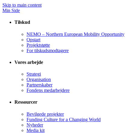
Skip to main content
Min Side
Tilskud
NEMO – Northern European Mobility Opportunity
Opstart
Projektstøtte
For tilskudsmodtagere
Vores arbejde
Strategi
Organisation
Partnerskaber
Fondens medarbejdere
Ressourcer
Bevilgede projekter
Funding Culture for a Changing World
Nyheder
Media kit