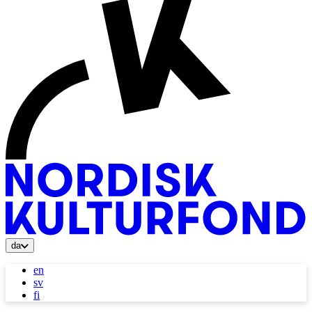
da
en
sv
fi