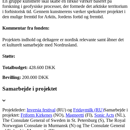
En gruppe kunstnere skal skabe en række værker baseret på
forskning i geofysiske processer, der formede det arktiske territorium
i forhistorisk tid. Gennem kunstnerens værker spekulerer projektet i
den mulige fremtid for Arktis, Jordens fortid og fremtid.
Kommentar fra fonden:
Projektets indhold og deltagere er nordisk relevante samt åbner det
et kulturelt samarbejde med Nordrusland.
Støtte:
Totalbudget:
428.600 DKK
Bevilling:
200.000 DKK
Samarbejde i projektet
Projektleder:
Inversia festival
(RU) og
Fridaymilk (RU)
Samarbejde i
projektet:
Friform Kirkenes
(NO),
Magneetti
(FI),
Sonic Acts
(NL),
The Consulate General of Sweden in St. Petersburg (S), The Royal
Norwegian Consulate in Murmansk (N) og The Consulate General