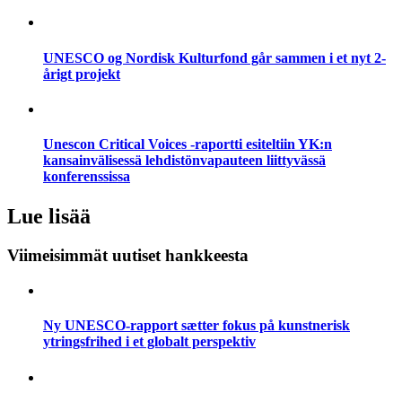
UNESCO og Nordisk Kulturfond går sammen i et nyt 2-
årigt projekt
Unescon Critical Voices -raportti esiteltiin YK:n
kansainvälisessä lehdistönvapauteen liittyvässä
konferenssissa
Lue lisää
Viimeisimmät uutiset hankkeesta
Ny UNESCO-rapport sætter fokus på kunstnerisk
ytringsfrihed i et globalt perspektiv