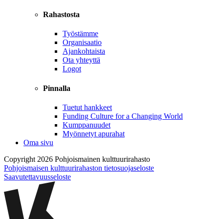
Rahastosta
Työstämme
Organisaatio
Ajankohtaista
Ota yhteyttä
Logot
Pinnalla
Tuetut hankkeet
Funding Culture for a Changing World
Kumppanuudet
Myönnetyt apurahat
Oma sivu
Copyright 2026 Pohjoismainen kulttuurirahasto
Pohjoismaisen kulttuurirahaston tietosuojaseloste
Saavutettavuusseloste