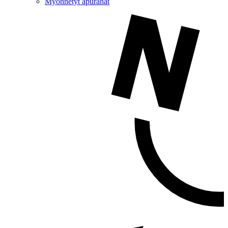
Myönnetyt apurahat