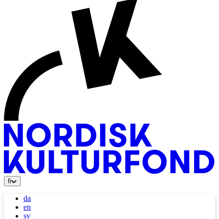
fi
da
en
sv