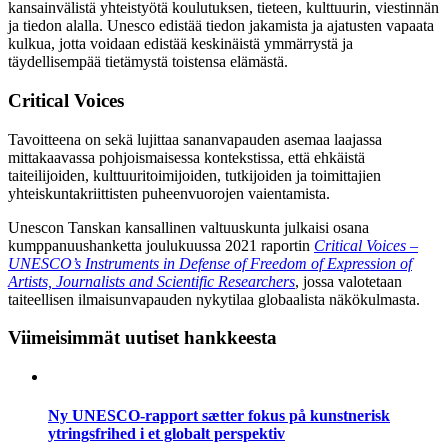
kansainvälistä yhteistyötä koulutuksen, tieteen, kulttuurin, viestinnän
ja tiedon alalla. Unesco edistää tiedon jakamista ja ajatusten vapaata
kulkua, jotta voidaan edistää keskinäistä ymmärrystä ja
täydellisempää tietämystä toistensa elämästä.
Critical Voices
Tavoitteena on sekä lujittaa sananvapauden asemaa laajassa
mittakaavassa pohjoismaisessa kontekstissa, että ehkäistä
taiteilijoiden, kulttuuritoimijoiden, tutkijoiden ja toimittajien
yhteiskuntakriittisten puheenvuorojen vaientamista.
Unescon Tanskan kansallinen valtuuskunta julkaisi osana
kumppanuushanketta joulukuussa 2021 raportin
Critical Voices –
UNESCO’s Instruments in Defense of Freedom of Expression of
Artists, Journalists and Scientific Researchers
, jossa valotetaan
taiteellisen ilmaisunvapauden nykytilaa globaalista näkökulmasta.
Viimeisimmät uutiset hankkeesta
Ny UNESCO-rapport sætter fokus på kunstnerisk
ytringsfrihed i et globalt perspektiv