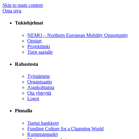
Skip to main content
Oma sivu
Tukiohjelmat
NEMO – Northern European Mobility Opportunity
Opstart
Projektituki
Tuen saajalle
Rahastosta
Työstämme
Organisaatio
Ajankohtaista
Ota yhteyttä
Logot
Pinnalla
Tuetut hankkeet
Funding Culture for a Changing World
Kumppanuudet