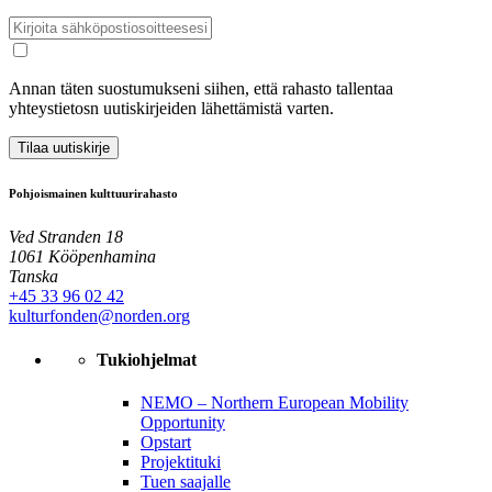
Annan täten suostumukseni siihen, että rahasto tallentaa
yhteystietosn uutiskirjeiden lähettämistä varten.
Tilaa uutiskirje
Pohjoismainen kulttuurirahasto
Ved Stranden 18
1061 Kööpenhamina
Tanska
+45 33 96 02 42
kulturfonden@norden.org
Tukiohjelmat
NEMO – Northern European Mobility
Opportunity
Opstart
Projektituki
Tuen saajalle