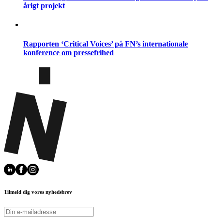
årigt projekt
Rapporten ‘Critical Voices’ på FN’s internationale
konference om pressefrihed
Tilmeld dig vores nyhedsbrev