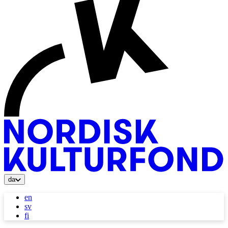
da
en
sv
fi