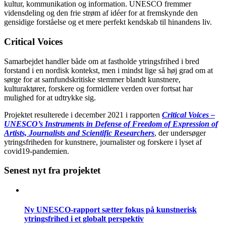
kultur, kommunikation og information. UNESCO fremmer
vidensdeling og den frie strøm af idéer for at fremskynde den
gensidige forståelse og et mere perfekt kendskab til hinandens liv.
Critical Voices
Samarbejdet handler både om at fastholde ytringsfrihed i bred
forstand i en nordisk kontekst, men i mindst lige så høj grad om at
sørge for at samfundskritiske stemmer blandt kunstnere,
kulturaktører, forskere og formidlere verden over fortsat har
mulighed for at udtrykke sig.
Projektet resulterede i december 2021 i rapporten
Critical Voices –
UNESCO’s Instruments in Defense of Freedom of Expression of
Artists, Journalists and Scientific Researchers
, der undersøger
ytringsfriheden for kunstnere, journalister og forskere i lyset af
covid19-pandemien.
Senest nyt fra projektet
Ny UNESCO-rapport sætter fokus på kunstnerisk
ytringsfrihed i et globalt perspektiv