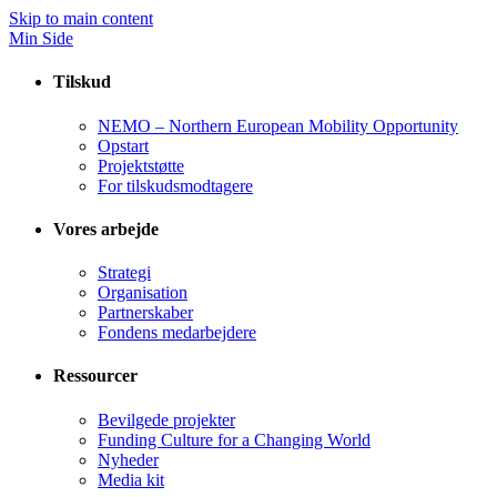
Skip to main content
Min Side
Tilskud
NEMO – Northern European Mobility Opportunity
Opstart
Projektstøtte
For tilskudsmodtagere
Vores arbejde
Strategi
Organisation
Partnerskaber
Fondens medarbejdere
Ressourcer
Bevilgede projekter
Funding Culture for a Changing World
Nyheder
Media kit