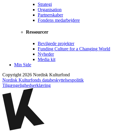
Strategi
Organisation
Partnerskaber
Fondens medarbejdere
Ressourcer
Bevilgede projekter
Funding Culture for a Changing World
Nyheder
Media kit
Min Side
Copyright 2026 Nordisk Kulturfond
Nordisk Kulturfonds databeskyttelsespolitik
Tilgængelighedserklæring