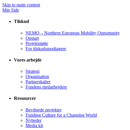
Skip to main content
Min Side
Tilskud
NEMO – Northern European Mobility Opportunity
Opstart
Projektstøtte
For tilskudsmodtagere
Vores arbejde
Strategi
Organisation
Partnerskaber
Fondens medarbejdere
Ressourcer
Bevilgede projekter
Funding Culture for a Changing World
Nyheder
Media kit