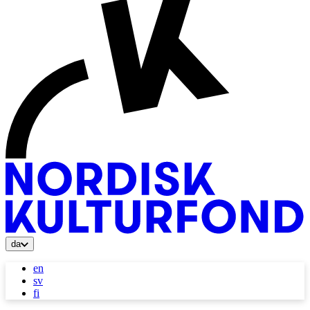
da
en
sv
fi