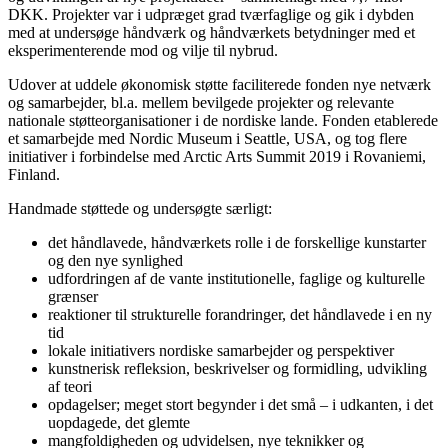
DKK. Projekter var i udpræget grad tværfaglige og gik i dybden
med at undersøge håndværk og håndværkets betydninger med et
eksperimenterende mod og vilje til nybrud.
Udover at uddele økonomisk støtte faciliterede fonden nye netværk
og samarbejder, bl.a. mellem bevilgede projekter og relevante
nationale støtteorganisationer i de nordiske lande. Fonden etablerede
et samarbejde med Nordic Museum i Seattle, USA, og tog flere
initiativer i forbindelse med Arctic Arts Summit 2019 i Rovaniemi,
Finland.
Handmade støttede og undersøgte særligt:
det håndlavede, håndværkets rolle i de forskellige kunstarter
og den nye synlighed
udfordringen af de vante institutionelle, faglige og kulturelle
grænser
reaktioner til strukturelle forandringer, det håndlavede i en ny
tid
lokale initiativers nordiske samarbejder og perspektiver
kunstnerisk refleksion, beskrivelser og formidling, udvikling
af teori
opdagelser; meget stort begynder i det små – i udkanten, i det
uopdagede, det glemte
mangfoldigheden og udvidelsen, nye teknikker og