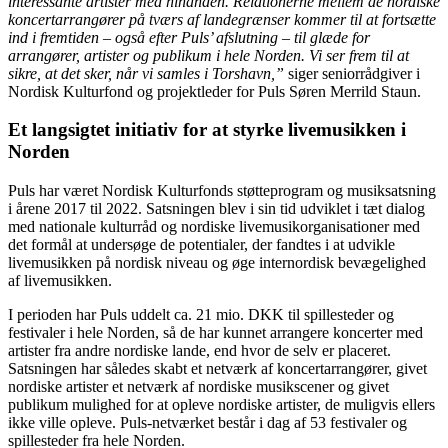
interessante artister med hinanden. Relationerne mellem de nordiske
koncertarrangører på tværs af landegrænser kommer til at fortsætte
ind i fremtiden – også efter Puls’ afslutning – til glæde for
arrangører, artister og publikum i hele Norden. Vi ser frem til at
sikre, at det sker, når vi samles i Torshavn,”
siger seniorrådgiver i
Nordisk Kulturfond og projektleder for Puls Søren Merrild Staun.
Et langsigtet initiativ for at styrke livemusikken i
Norden
Puls har været Nordisk Kulturfonds støtteprogram og musiksatsning
i årene 2017 til 2022. Satsningen blev i sin tid udviklet i tæt dialog
med nationale kulturråd og nordiske livemusikorganisationer med
det formål at undersøge de potentialer, der fandtes i at udvikle
livemusikken på nordisk niveau og øge internordisk bevægelighed
af livemusikken.
I perioden har Puls uddelt ca. 21 mio. DKK til spillesteder og
festivaler i hele Norden, så de har kunnet arrangere koncerter med
artister fra andre nordiske lande, end hvor de selv er placeret.
Satsningen har således skabt et netværk af koncertarrangører, givet
nordiske artister et netværk af nordiske musikscener og givet
publikum mulighed for at opleve nordiske artister, de muligvis ellers
ikke ville opleve. Puls-netværket består i dag af 53 festivaler og
spillesteder fra hele Norden.