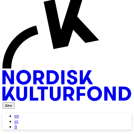
da
en
sv
fi