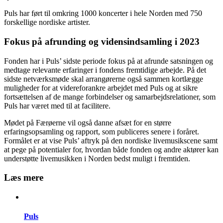
Puls har ført til omkring 1000 koncerter i hele Norden med 750
forskellige nordiske artister.
Fokus på afrunding og vidensindsamling i 2023
Fonden har i Puls’ sidste periode fokus på at afrunde satsningen og
medtage relevante erfaringer i fondens fremtidige arbejde. På det
sidste netværksmøde skal arrangørerne også sammen kortlægge
muligheder for at videreforankre arbejdet med Puls og at sikre
fortsættelsen af de mange forbindelser og samarbejdsrelationer, som
Puls har været med til at facilitere.
Mødet på Færøerne vil også danne afsæt for en større
erfaringsopsamling og rapport, som publiceres senere i foråret.
Formålet er at vise Puls’ aftryk på den nordiske livemusikscene samt
at pege på potentialer for, hvordan både fonden og andre aktører kan
understøtte livemusikken i Norden bedst muligt i fremtiden.
Læs mere
Puls