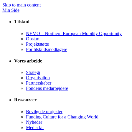
Skip to main content
Min Side
Tilskud
NEMO – Northern European Mobility Opportunity
Opstart
Projektstøtte
For tilskudsmodtagere
Vores arbejde
Strategi
Organisation
Partnerskaber
Fondens medarbejdere
Ressourcer
Bevilgede projekter
Funding Culture for a Changing World
Nyheder
Media kit