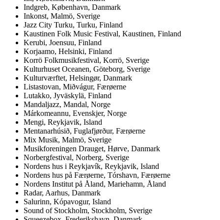
Indgreb, København, Danmark
Inkonst, Malmö, Sverige
Jazz City Turku, Turku, Finland
Kaustinen Folk Music Festival, Kaustinen, Finland
Kerubi, Joensuu, Finland
Korjaamo, Helsinki, Finland
Korrö Folkmusikfestival, Korrö, Sverige
Kulturhuset Oceanen, Göteborg, Sverige
Kulturværftet, Helsingør, Danmark
Listastovan, Miðvágur, Færøerne
Lutakko, Jyväskylä, Finland
Mandaljazz, Mandal, Norge
Márkomeannu, Evenskjer, Norge
Mengi, Reykjavik, Island
Mentanarhúsið, Fuglafjørður, Færøerne
Mix Musik, Malmö, Sverige
Musikforeningen Drauget, Hørve, Danmark
Norbergfestival, Norberg, Sverige
Nordens hus i Reykjavík, Reykjavik, Island
Nordens hus på Færøerne, Tórshavn, Færøerne
Nordens Institut på Åland, Mariehamn, Åland
Radar, Aarhus, Danmark
Salurinn, Kópavogur, Island
Sound of Stockholm, Stockholm, Sverige
Squeezebox, Frederikshavn, Danmark