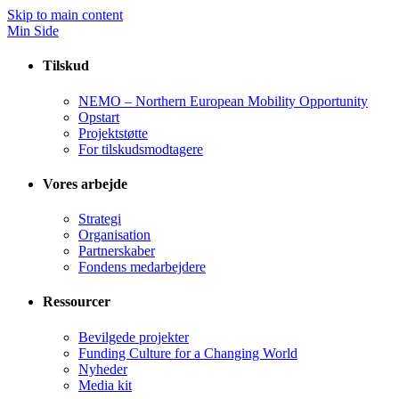
Skip to main content
Min Side
Tilskud
NEMO – Northern European Mobility Opportunity
Opstart
Projektstøtte
For tilskudsmodtagere
Vores arbejde
Strategi
Organisation
Partnerskaber
Fondens medarbejdere
Ressourcer
Bevilgede projekter
Funding Culture for a Changing World
Nyheder
Media kit