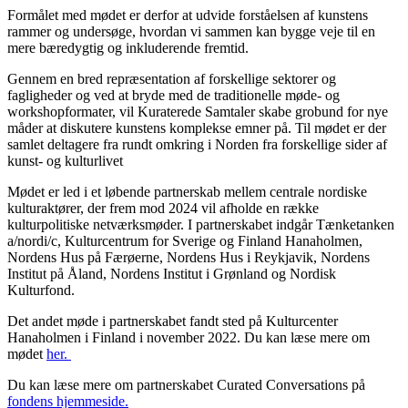
Formålet med mødet er derfor at udvide forståelsen af kunstens
rammer og undersøge, hvordan vi sammen kan bygge veje til en
mere bæredygtig og inkluderende fremtid.
Gennem en bred repræsentation af forskellige sektorer og
fagligheder og ved at bryde med de traditionelle møde- og
workshopformater, vil Kuraterede Samtaler skabe grobund for nye
måder at diskutere kunstens komplekse emner på. Til mødet er der
samlet deltagere
fra rundt omkring i Norden
fra forskellige sider af
kunst- og kulturlivet
Mødet er led i et løbende partnerskab mellem centrale nordiske
kulturaktører, der frem mod 2024 vil afholde en række
kulturpolitiske netværksmøder. I partnerskabet indgår Tænketanken
a/nordi/c, Kulturcentrum for Sverige og Finland Hanaholmen,
Nordens Hus på Færøerne, Nordens Hus i Reykjavik, Nordens
Institut på Åland, Nordens Institut i Grønland og Nordisk
Kulturfond.
Det andet møde i partnerskabet fandt sted på Kulturcenter
Hanaholmen i Finland i november 2022. Du kan læse mere om
mødet
her.
Du kan læse mere om partnerskabet Curated Conversations på
fondens hjemmeside.