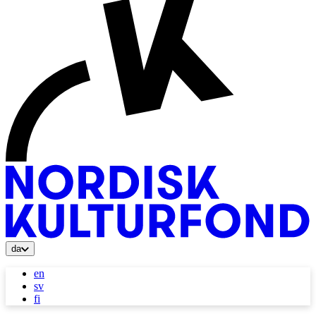
da
en
sv
fi