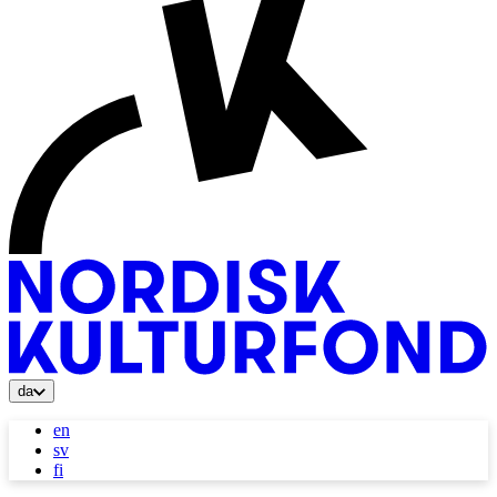
da
en
sv
fi