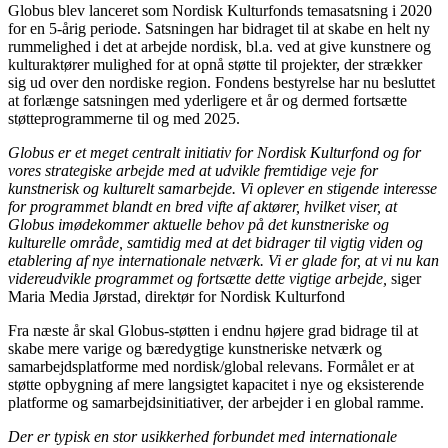
Globus blev lanceret som Nordisk Kulturfonds temasatsning i 2020
for en 5-årig periode. Satsningen har bidraget til at skabe en helt ny
rummelighed i det at arbejde nordisk, bl.a. ved at give kunstnere og
kulturaktører mulighed for at opnå støtte til projekter, der strækker
sig ud over den nordiske region. Fondens bestyrelse har nu besluttet
at forlænge satsningen med yderligere et år og dermed fortsætte
støtteprogrammerne til og med 2025.
Globus er et meget centralt initiativ for Nordisk Kulturfond og for
vores strategiske arbejde med at udvikle fremtidige veje for
kunstnerisk og kulturelt samarbejde. Vi oplever en stigende interesse
for programmet blandt en bred vifte af aktører, hvilket viser, at
Globus imødekommer aktuelle behov på det kunstneriske og
kulturelle område, samtidig med at det bidrager til vigtig viden og
etablering af nye internationale netværk.
Vi er glade for, at vi nu kan
videreudvikle programmet og fortsætte dette vigtige arbejde,
siger
Maria Media Jørstad, direktør for Nordisk Kulturfond
Fra næste år skal Globus-støtten i endnu højere grad bidrage til at
skabe mere varige og bæredygtige kunstneriske netværk og
samarbejdsplatforme med nordisk/global relevans. Formålet er at
støtte opbygning af mere langsigtet kapacitet i nye og eksisterende
platforme og samarbejdsinitiativer, der arbejder i en global ramme.
Der er typisk en stor usikkerhed forbundet med internationale