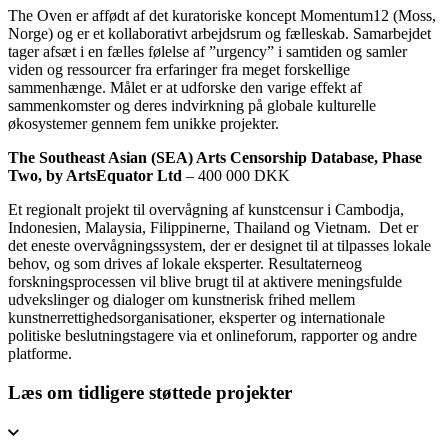
The Oven er affødt af det kuratoriske koncept Momentum12 (Moss,
Norge) og er et kollaborativt arbejdsrum og fælleskab. Samarbejdet
tager afsæt i en fælles følelse af ”urgency” i samtiden og samler
viden og ressourcer fra erfaringer fra meget forskellige
sammenhænge. Målet er at udforske den varige effekt af
sammenkomster og deres indvirkning på globale kulturelle
økosystemer gennem fem unikke projekter.
The Southeast Asian (SEA) Arts Censorship Database, Phase
Two, by ArtsEquator Ltd
– 400 000 DKK
Et regionalt projekt til overvågning af kunstcensur i Cambodja,
Indonesien, Malaysia, Filippinerne, Thailand og Vietnam. Det er
det eneste overvågningssystem, der er designet til at tilpasses lokale
behov, og som drives af lokale eksperter. Resultaterneog
forskningsprocessen vil blive brugt til at aktivere meningsfulde
udvekslinger og dialoger om kunstnerisk frihed mellem
kunstnerrettighedsorganisationer, eksperter og internationale
politiske beslutningstagere via et onlineforum, rapporter og andre
platforme.
Læs om tidligere støttede projekter