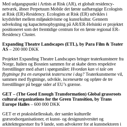
Med udgangspunkt i Artists at Risk (AR), et globalt residency-
netværk, åbner Perpetuum Mobile det første uafhængige Ecologists
at Risk (ER)-Residency. Ecologists at Risk (ER) udvikles i
krydsfeltet mellem miljøaktivisme og kunst/kultur. Gennem
udveksling og kapacitetsopbygning på AR/ER-Helsinki er projektet
positioneret som det fremtidige centrum for en første regional ER-
Residency Cluster.
Expanding Theatre Landscapes (ETL), by Para Film & Teater
AS
– 200 000 DKK
Projektet Expanding Theatre Landscapes bringer teaterkunstnere fra
Norge, Italien og Bosnien sammen for at skabe deres respektive
forestillinger med afsæt i spørgsmålet:
Hvordan kan vi tale om
flygtninge fra en europæisk teaterscene i dag?
Teaterkunstnerne vil,
sammen med flygtninge, udvikle, iscenesætte og opføre de tre
forestillinger på begge sider af EU’s grænse.
GET – (The Good Enough Transformation) Global grassroots
cultural organizations for the Green Transition, by Trans
Europe Halles
– 600 000 DKK
GET er et praksisfællesskab, der samler kulturelle
græsrodsorganisationer, et kunst- og designuniversitet og
arkitekttegnestuer fra 9 lande, som advokerer for at kunstsektoren i