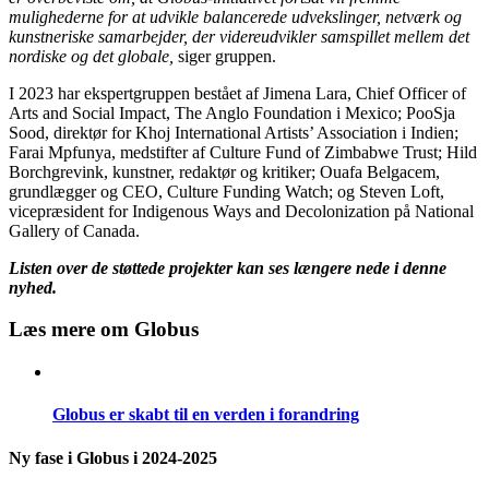
mulighederne for at udvikle balancerede udvekslinger, netværk og
kunstneriske samarbejder, der videreudvikler samspillet mellem det
nordiske og det globale,
siger gruppen.
I 2023 har ekspertgruppen bestået af Jimena Lara, Chief Officer of
Arts and Social Impact, The Anglo Foundation i Mexico; PooSja
Sood, direktør for Khoj International Artists’ Association i Indien;
Farai Mpfunya, medstifter af Culture Fund of Zimbabwe Trust; Hild
Borchgrevink, kunstner, redaktør og kritiker; Ouafa Belgacem,
grundlægger og CEO, Culture Funding Watch; og Steven Loft,
vicepræsident for Indigenous Ways and Decolonization på National
Gallery of Canada.
Listen over de støttede projekter kan ses længere nede i denne
nyhed.
Læs mere om Globus
Globus er skabt til en verden i forandring
Ny fase i Globus i 2024-2025