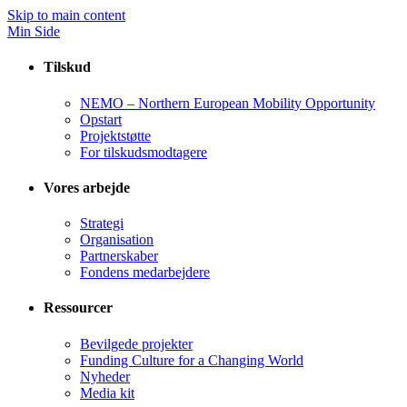
Skip to main content
Min Side
Tilskud
NEMO – Northern European Mobility Opportunity
Opstart
Projektstøtte
For tilskudsmodtagere
Vores arbejde
Strategi
Organisation
Partnerskaber
Fondens medarbejdere
Ressourcer
Bevilgede projekter
Funding Culture for a Changing World
Nyheder
Media kit