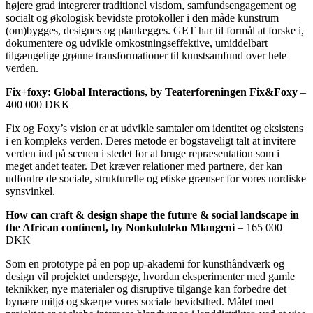
højere grad integrerer traditionel visdom, samfundsengagement og
socialt og økologisk bevidste protokoller i den måde kunstrum
(om)bygges, designes og planlægges. GET har til formål at forske i,
dokumentere og udvikle omkostningseffektive, umiddelbart
tilgængelige grønne transformationer til kunstsamfund over hele
verden.
Fix+foxy: Global Interactions, by Teaterforeningen Fix&Foxy
–
400 000 DKK
Fix og Foxy’s vision er at udvikle samtaler om identitet og eksistens
i en kompleks verden. Deres metode er bogstaveligt talt at invitere
verden ind på scenen i stedet for at bruge repræsentation som i
meget andet teater. Det kræver relationer med partnere, der kan
udfordre de sociale, strukturelle og etiske grænser for vores nordiske
synsvinkel.
How can craft & design shape the future & social landscape in
the African continent, by Nonkululeko Mlangeni
– 165 000
DKK
Som en prototype på en pop up-akademi for kunsthåndværk og
design vil projektet undersøge, hvordan eksperimenter med gamle
teknikker, nye materialer og disruptive tilgange kan forbedre det
bynære miljø og skærpe vores sociale bevidsthed. Målet med