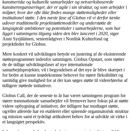
kunstneriske og kulturelle samarbejder og netværksbaserede
kunstnerorganiseringer, der er agile i sin struktur, og som arbejder
i
miljøer, hvor der ofte ikke findes mange støttemuligheder eller
institutionel støtte.
I den næste fase af Globus vil vi derfor tænke
udover traditionelle projektstøttemodeller og understøtte de
langsigtede ambitioner og potentialer i samarbejderne
,
som har
ligget i satsningens tilgang siden den blev lanceret i 2020
,
siger
Anni Syrjäläinen, seniorrådgiver i Nordisk Kulturfond og
projektleder for Globus.
Mere konkret vil udviklingen betyde en justering af de eksisterende
støtteprogrammer indenfor satsningen. Globus Opstart, som støtter
de de tidlige udviklingsfaser af nye internationale
samarbejdsprojekter, vil i begyndelsen af det nye år blive skærpet i
for bedre at kunne imødekomme behovet for større fleksibilitet og
samtidig give mulighed for at der kan søges støtte til videreførelse af
tidligere støttede initiativer.
Globus Call, der de seneste to år har været satsningens program for
større transnationale samarbejder vil fremover have fokus på at støtte
videre opbygning af initiativer, der tidligere har modtaget støtte,
og/eller allerede har en etableret eller spirende organisatorisk struktur
og mission samt et tydeligt artikuleret behov for at udvikle sit virke i
et langsigtet perspektiv.