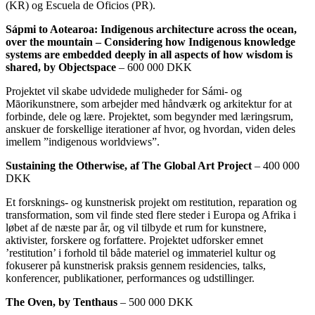
(KR) og Escuela de Oficios (PR).
Sápmi to Aotearoa: Indigenous architecture across the ocean,
over the mountain – Considering how Indigenous knowledge
systems are embedded deeply in all aspects of how wisdom is
shared, by Objectspace
– 600 000 DKK
Projektet vil skabe udvidede muligheder for Sámi- og
Māorikunstnere, som arbejder med håndværk og arkitektur for at
forbinde, dele og lære. Projektet, som begynder med læringsrum,
anskuer de forskellige iterationer af hvor, og hvordan, viden deles
imellem ”indigenous worldviews”.
Sustaining the Otherwise, af The Global Art Project
– 400 000
DKK
Et forsknings- og kunstnerisk projekt om restitution, reparation og
transformation, som vil finde sted flere steder i Europa og Afrika i
løbet af de næste par år, og vil tilbyde et rum for kunstnere,
aktivister, forskere og forfattere. Projektet udforsker emnet
’restitution’ i forhold til både materiel og immateriel kultur og
fokuserer på kunstnerisk praksis gennem residencies, talks,
konferencer, publikationer, performances og udstillinger.
The Oven, by Tenthaus
– 500 000 DKK