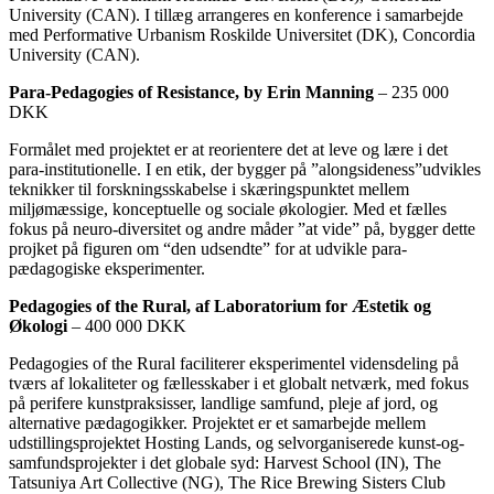
University (CAN). I tillæg arrangeres en konference i samarbejde
med Performative Urbanism Roskilde Universitet (DK), Concordia
University (CAN).
Para-Pedagogies of Resistance, by Erin Manning
– 235 000
DKK
Formålet med projektet er at reorientere det at leve og lære i det
para-institutionelle. I en etik, der bygger på ”alongsideness”udvikles
teknikker til forskningsskabelse i skæringspunktet mellem
miljømæssige, konceptuelle og sociale økologier. Med et fælles
fokus på neuro-diversitet og andre måder ”at vide” på, bygger dette
projket på figuren om “den udsendte” for at udvikle para-
pædagogiske eksperimenter.
Pedagogies of the Rural, af Laboratorium for Æstetik og
Økologi
– 400 000 DKK
Pedagogies of the Rural faciliterer eksperimentel vidensdeling på
tværs af lokaliteter og fællesskaber i et globalt netværk, med fokus
på perifere kunstpraksisser, landlige samfund, pleje af jord, og
alternative pædagogikker. Projektet er et samarbejde mellem
udstillingsprojektet Hosting Lands, og selvorganiserede kunst-og-
samfundsprojekter i det globale syd: Harvest School (IN), The
Tatsuniya Art Collective (NG), The Rice Brewing Sisters Club