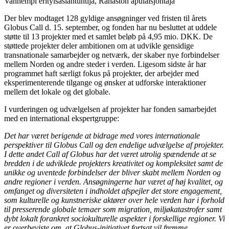
Vanhempi erityisasiantuntija, Rahaston apulaisjohtaja
Der blev modtaget 128 gyldige ansøgninger ved fristen til årets
Globus Call d. 15. september, og fonden har nu besluttet at uddele
støtte til 13 projekter med et samlet beløb på 4,95 mio. DKK. De
støttede projekter deler ambitionen om at udvikle gensidige
transnationale samarbejder og netværk, der skaber nye forbindelser
mellem Norden og andre steder i verden. Ligesom sidste år har
programmet haft særligt fokus på projekter, der arbejder med
eksperimenterende tilgange og ønsker at udforske interaktioner
mellem det lokale og det globale.
I vurderingen og udvælgelsen af projekter har fonden samarbejdet
med en international ekspertgruppe:
Det har været berigende at bidrage med vores internationale
perspektiver til Globus Call og den endelige udvælgelse af projekter.
I dette andet Call af Globus har det været utrolig spændende at se
bredden i de udviklede projekters kreativitet og kompleksitet samt de
unikke og uventede forbindelser der bliver skabt mellem Norden og
andre regioner i verden. Ansøgningerne har været af høj kvalitet, og
omfanget og diversiteten i indholdet afspejler det store engagement,
som kulturelle og kunstneriske aktører over hele verden har i forhold
til presserende globale temaer som migration, miljøkatastrofer samt
dybt lokalt forankret sociokulturelle aspekter i forskellige regioner. Vi
er overbeviste om, at Globus-initiativet fortsat vil fremme