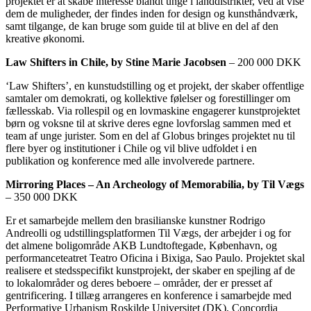
projektet er at skabe interesse blandt unge i landdistrikter, ved at vise
dem de muligheder, der findes inden for design og kunsthåndværk,
samt tilgange, de kan bruge som guide til at blive en del af den
kreative økonomi.
Law Shifters in Chile, by Stine Marie Jacobsen
– 200 000 DKK
‘Law Shifters’, en kunstudstilling og et projekt, der skaber offentlige
samtaler om demokrati, og kollektive følelser og forestillinger om
fællesskab. Via rollespil og en lovmaskine engagerer kunstprojektet
børn og voksne til at skrive deres egne lovforslag sammen med et
team af unge jurister. Som en del af Globus bringes projektet nu til
flere byer og institutioner i Chile og vil blive udfoldet i en
publikation og konference med alle involverede partnere.
Mirroring Places – An Archeology of Memorabilia, by Til Vægs
– 350 000 DKK
Er et samarbejde mellem den brasilianske kunstner Rodrigo
Andreolli og udstillingsplatformen Til Vægs, der arbejder i og for
det almene boligområde AKB Lundtoftegade, København, og
performanceteatret Teatro Oficina i Bixiga, Sao Paulo. Projektet skal
realisere et stedsspecifikt kunstprojekt, der skaber en spejling af de
to lokalområder og deres beboere – områder, der er presset af
gentrificering. I tillæg arrangeres en konference i samarbejde med
Performative Urbanism Roskilde Universitet (DK), Concordia