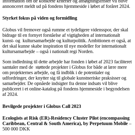
Information om de konkrete kriterier og ansøgningsfrister vil blive
annonceret meldt ud på fondens hjemmeside i løbet af foråret 2024.
Styrket fokus på viden og formidling
Globus vil fremover også rumme et tydeligere vidensspor, der skal
bidrage til en fornyet forståelse af vigtigheden af internationalt
kunst- og kultursamarbejde og kulturpolitik. Ambitionen er også, at
det skal kunne skabe inspiration til nye modeller for internationalt
kultursamarbejde – også i nationalt regi Norden.
Som indledning til dette arbejde har fonden i løbet af 2023 faciliteret
samtaler med de støttede projekter i Globus for både at lære mere
om projekternes arbejde, og få indblik i de potentialer og
udfordringer, der knytter sig til globale kunstneriske praksisser og
samarbejder. De opnåede indsigter fra denne indsats vil blive
publiceret i et online-katalog på fondens hjemmeside i begyndelsen
af 2024.
Bevilgede projekter i Globus Call 2023
Ecologists at Risk (ER)-Residency Cluster Pilot (encompassing
Caribbean, Central & South America), by Perpetuum Mobile
–
500 000 DKK