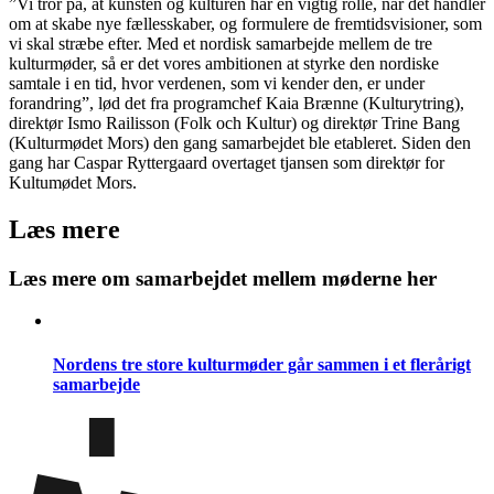
”Vi tror på, at kunsten og kulturen har en vigtig rolle, når det handler
om at skabe nye fællesskaber, og formulere de fremtidsvisioner, som
vi skal stræbe efter. Med et nordisk samarbejde mellem de tre
kulturmøder, så er det vores ambitionen at styrke den nordiske
samtale i en tid, hvor verdenen, som vi kender den, er under
forandring”, lød det fra programchef Kaia Brænne (Kulturytring),
direktør Ismo Railisson (Folk och Kultur) og direktør Trine Bang
(Kulturmødet Mors) den gang samarbejdet ble etableret. Siden den
gang har Caspar Ryttergaard overtaget tjansen som direktør for
Kultumødet Mors.
Læs mere
Læs mere om samarbejdet mellem møderne her
Nordens tre store kulturmøder går sammen i et flerårigt
samarbejde