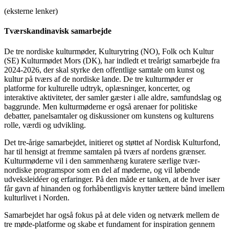
(eksterne lenker)
Tværskandinavisk samarbejde
De tre nordiske kulturmøder, Kulturytring (NO), Folk och Kultur
(SE) Kulturmødet Mors (DK), har indledt et treårigt samarbejde fra
2024-2026, der skal styrke den offentlige samtale om kunst og
kultur på tværs af de nordiske lande. De tre kulturmøder er
platforme for kulturelle udtryk, oplæsninger, koncerter, og
interaktive aktiviteter, der samler gæster i alle aldre, samfundslag og
baggrunde. Men kulturmøderne er også arenaer for politiske
debatter, panelsamtaler og diskussioner om kunstens og kulturens
rolle, værdi og udvikling.
Det tre-årige samarbejdet, initieret og støttet af Nordisk Kulturfond,
har til hensigt at fremme samtalen på tværs af nordens grænser.
Kulturmøderne vil i den sammenhæng kuratere særlige tvær-
nordiske programspor som en del af møderne, og vil løbende
udveksleidéer og erfaringer. På den måde er tanken, at de hver især
får gavn af hinanden og forhåbentligvis knytter tættere bånd imellem
kulturlivet i Norden.
Samarbejdet har også fokus på at dele viden og netværk mellem de
tre møde-platforme og skabe et fundament for inspiration gennem