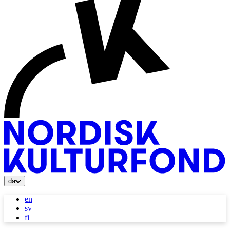
da
en
sv
fi