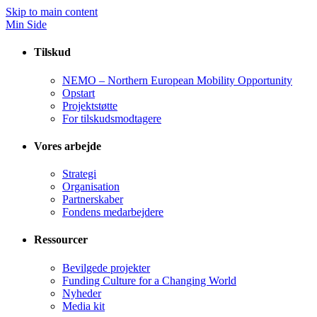
Skip to main content
Min Side
Tilskud
NEMO – Northern European Mobility Opportunity
Opstart
Projektstøtte
For tilskudsmodtagere
Vores arbejde
Strategi
Organisation
Partnerskaber
Fondens medarbejdere
Ressourcer
Bevilgede projekter
Funding Culture for a Changing World
Nyheder
Media kit