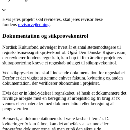
Hvis jeres projekt skal revideres, skal jeres revisor læse
fondens
revisorvejledning
.
Dokumentation og stikprøvekontrol
Nordisk Kulturfond udvælger hvert år et antal støttemodtagere til
regnskabsmæssig stikprøvekontrol. Også Den Danske Rigsrevision,
der reviderer fondens regnskab, kan i op til fem år efter projekters
slutrapportering kræve et regnskab udtaget til stikprøvekontrol.
Ved stikprøvekontrol skal I indsende dokumentation for regnskabet.
Derfor er det vigtigt at gemme enhver faktura, kvittering og anden
dokumentation, der verificerer økonomien i projektet.
Hvis der er in kind-ydelser i regnskabet, så husk at dokumentere det
frivillige arbejde med en beregning af arbejdstid og fri brug af fx
venues eller materialer med dokumentation eller beregning af
pengeværdien.
Bemærk, at dokumentationen skal være læsbar i fem år. Da
kvitteringer fx kan falme, kan det anbefales at scanne eller
fotografere dokumenterne, så man er på den sikre side.