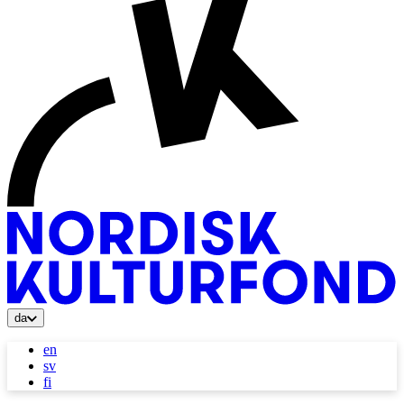
da
en
sv
fi