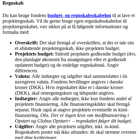
Regnskab
Du kan bruge fondens
budget- og regnskabsskabelon
til at lave et
projektregnskab. Vil du gerne bruge egen regnskabsskabelon til
projektregnskabet, vær sikker på at få følgende informationer og
formalia med:
Overskrift:
Det skal fremgå af overskriften, at der er tale om
et afsluttende projektregnskab, ikke projektets budget.
Projektets budget:
Sidestil projektets godkendte budget (dvs.
den planlagte økonomi fra ansøgningen eller et godkendt
opdateret budget) og de endelige regnskabstal. Angiv
differencen.
Valuta:
Alle indtægter og udgifter skal sammenfattes i én
navngiven valuta. Fondens bevillinger angives i danske
kroner (DKK). Hvis regnskabet ikke er i danske kroner
(DKK), skal omregningskurs og tidspunkt angives.
Indtægter:
Angiv alle indtægter, ikke kun fondens andel af
projektets finansiering. Alle finansieringskilder skal fremgå
separat. Husk også at angive projektets eventuelle in kind-
finansiering.
Obs. Der er ingen krav om medfinansiering i
Opstart og Globus Opstart+ – regnskabet følger dit budget.
Udgifter:
Angiv alle projektets udgifter, inkl. in-kind.
Regnskabets poster må ikke afrundes: de skal stemme overens
med dine kvitteringer.