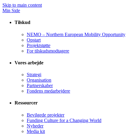
Skip to main content
Min Side
Tilskud
NEMO – Northern European Mobility Opportunity
Opstart
Projektstøtte
For tilskudsmodtagere
Vores arbejde
Strategi
Organisation
Partnerskaber
Fondens medarbejdere
Ressourcer
Bevilgede projekter
Funding Culture for a Changing World
Nyheder
Media kit